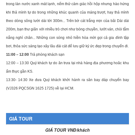
trong làn nước xanh mát lạnh, nếm thử cảm giác hồi hộp nhưng hào hứng
khi thả mình tự do trong những khúc quanh của máng trượt, hay thả mình
theo dòng sông lười dài tới 300m... Trên bờ cát trắng mịn của bãi Dài dài
200m, bạn thư giãn với nhiều trò chơi như bóng chuyền, lướt ván, chòi tắm
nắng nghỉ chân... Những con sóng nhỏ hiền hòa mời gọi cả gia đình tập
bơi, thỏa sức sáng tạo xây lâu đài cát để lưu giữ ký ức đẹp trong chuyến đi.
11:00 – 12:00
Trả phòng khách sạn
12:00 – 13:30 Quý khách tự do ăn trưa tại nhà hàng địa phương hoăc khu
ẩm thực gần KS.
13:30- 14:30 Xe đưa Quý khách khởi hành ra sân bay đáp chuyến bay
(VJ326 PQCSGN 1625 1725) về lại HCM.
GIÁ TOUR
GIÁ TOUR VNĐ/khách