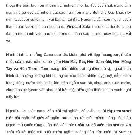
thoại thế giới
, tạo nên những trải nghiệm mới lạ, đầy cuốn hút, mang tính
giải trí, giáo dục và nghệ thuật cao hứa hẹn mang đến cho Quý khách kỳ
nghĩ tuyệt vời cùng niêm vui bất tận tại đây. Ngoài ra vẫn còn một chuyến
tham quan vườn thú bán hoang dã
Vinpearl Safari
- cũng là dịp để chiêu
đãi những thành viên nhỏ tuổi trong gia đình sau những ngày học tập vất
vã.
Hành trình tour bằng
Cano cao tốc
khám phá
vẽ đẹp hoang sơ, thuần
thiết của 4 đảo
nằm xa bờ gôm
Hòn Mây Rút, Hòn Gầm Ghì, Hòn Móng
Tay và Hòn Thơm.
Tour mang đến nhiều trải nghiệm thú vị, ngoài thỏa
thích tận hưởng không khí hoang sơ của thiên nhiên tuyệt mỹ, đắm mình
trong dòng nước tinh khiết, lặn biển ngắm san hô, chụp ảnh dưới nước,
chụp ảnh từ flycam với phao nổi trên mặt biển giữa thiên nhiên xanh ngát
mây trời.
Ngoài ra, tour còn mang đến một trải nghiệm đặc sắc - ngồi
cáp treo vượt
biển dài nhất thế giới
để ngắm bức tranh trời biển mênh mông của Đảo
Ngọc Phú Quốc cùng quần thể kiến trúc
Châu Âu cổ điển của nhà ga An
Thới
và kết thúc với buổi chiều ngắm hoàng hôn trên biển tại
Sunset