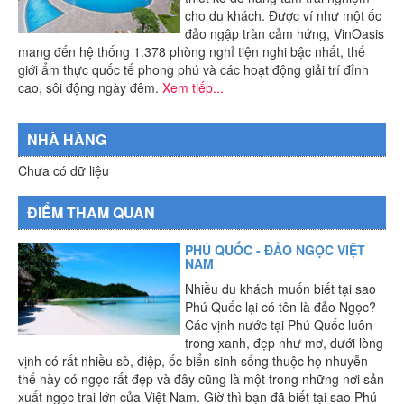
cho du khách. Được ví như một ốc
đảo ngập tràn cảm hứng, VinOasis
mang đến hệ thống 1.378 phòng nghỉ tiện nghi bậc nhất, thế
giới ẩm thực quốc tế phong phú và các hoạt động giải trí đỉnh
cao, sôi động ngày đêm.
Xem tiếp...
NHÀ HÀNG
Chưa có dữ liệu
ĐIỂM THAM QUAN
PHÚ QUỐC - ĐẢO NGỌC VIỆT
NAM
Nhiều du khách muốn biết tại sao
Phú Quốc lại có tên là đảo Ngọc?
Các vịnh nước tại Phú Quốc luôn
trong xanh, đẹp như mơ, dưới lòng
vịnh có rất nhiều sò, điệp, ốc biển sinh sống thuộc họ nhuyễn
thể này có ngọc rất đẹp và đây cũng là một trong những nơi sản
xuất ngọc trai lớn của Việt Nam. Giờ thì bạn đã biết tại sao Phú