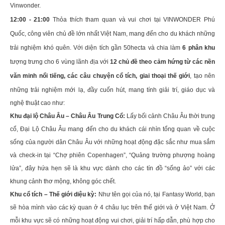
Vinwonder.
12:00 - 21:00
Thỏa thích tham quan và vui chơi tại VINWONDER Phú
Quốc, công viên chủ đề lớn nhất Việt Nam, mang đến cho du khách những
trải nghiệm khó quên. Với diện tích gần 50hecta và chia làm
6 phân khu
tượng trưng cho 6 vùng lãnh địa với
12 chủ đề theo cảm hứng từ các nền
văn minh nổi tiếng,
các câu chuyện cổ tích, giai thoại
thế giới
, tạo nên
những trải nghiệm mới lạ, đầy cuốn hút, mang tính giải trí, giáo dục và
nghệ thuật cao như:
Khu đại lộ Châu Âu – Châu Âu Trung Cổ:
Lấy bối cảnh Châu Âu thời trung
cổ, Đại Lộ Châu Âu mang đến cho du khách cái nhìn tổng quan về cuộc
sống của người dân Châu Âu với những hoạt động đặc sắc như mua sắm
và check-in tại “Chợ phiên Copenhagen”, “Quảng trường phượng hoàng
lửa”, đây hứa hẹn sẽ là khu vực dành cho các tín đồ “sống ảo” với các
khung cảnh thơ mộng, không góc chết.
Khu cổ tích – Thế giới diệu kỳ:
Như tên gọi của nó, tại Fantasy World, bạn
sẽ hòa mình vào các kỳ quan ở 4 châu lục trên thế giới và ở Việt Nam. Ở
mỗi khu vực sẽ có những hoạt động vui chơi, giải trí hấp dẫn, phù hợp cho