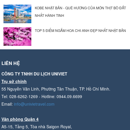
KOBE NHẬT BẢN - QUÊ HƯƠNG CỦA MÓN THỊT BÒ ĐẮT
NHẤT HÀNH TINH
TOP 5 ĐIỂM NGẮM HOA CHI ANH ĐẸP NHẤT NHẬT BẢN
LIÊN HỆ
CÔNG TY TNHH DU LỊCH UNIVIET
Trụ sở chính
55 Nguyễn Văn Linh, Phường Tân Thuận, TP. Hồ Chí Minh.
Tel: 028-6262-1269 - Hotline: 0944.09.6699
Email:
info@univietravel.com
Văn phòng Quận 4
A5-15, Tầng 5, Tòa nhà Saigon Royal,