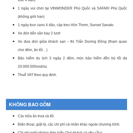
1 ngày vui chơi tại VINWONDER Phú Quốc và SAFARI Phú Quốc
(không giới hạn)
1 ngày tour cano 4 đảo, cáp treo Hòn Thơm, Sunset Sanato.
Xe đón tiển sân bay 2 lượt
Xe đưa đón giữa khách sạn – thị Trấn Dương Đông (tham quan
chợ đêm, ăn tối…)
Bảo hiểm du lịch 3 ngày 2 đêm, mức bảo hiểm đền bù tối đa
20.000.000vnd/vụ.
Thuế VAT theo quy định.
KHÔNG BAO GỒM
Các bữa ăn trưa và tối.
Điện thoại, giặt là, các chi phí cá nhân khác ngoài chương trình.
Chi phí nghỉ phòng đơn (nếu Quý khách có yêu cầu)