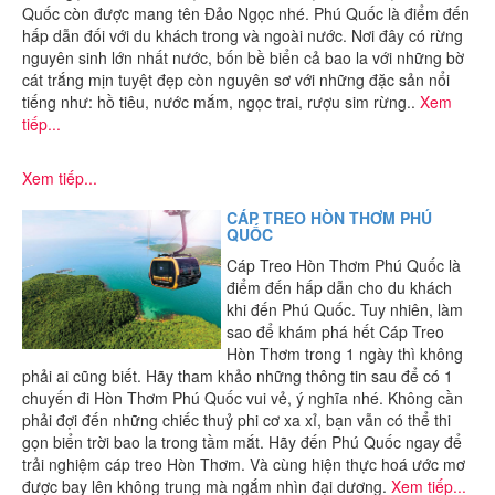
Quốc còn được mang tên Đảo Ngọc nhé. Phú Quốc là điểm đến
hấp dẫn đối với du khách trong và ngoài nước. Nơi đây có rừng
nguyên sinh lớn nhất nước, bốn bề biển cả bao la với những bờ
cát trắng mịn tuyệt đẹp còn nguyên sơ với những đặc sản nổi
tiếng như: hồ tiêu, nước mắm, ngọc trai, rượu sim rừng..
Xem
tiếp...
Xem tiếp...
CÁP TREO HÒN THƠM PHÚ
QUỐC
Cáp Treo Hòn Thơm Phú Quốc là
điểm đến hấp dẫn cho du khách
khi đến Phú Quốc. Tuy nhiên, làm
sao để khám phá hết Cáp Treo
Hòn Thơm trong 1 ngày thì không
phải ai cũng biết. Hãy tham khảo những thông tin sau để có 1
chuyến đi Hòn Thơm Phú Quốc vui vẻ, ý nghĩa nhé. Không cần
phải đợi đến những chiếc thuỷ phi cơ xa xỉ, bạn vẫn có thể thi
gọn biển trời bao la trong tầm mắt. Hãy đến Phú Quốc ngay để
trải nghiệm cáp treo Hòn Thơm. Và cùng hiện thực hoá ước mơ
được bay lên không trung mà ngắm nhìn đại dương.
Xem tiếp...