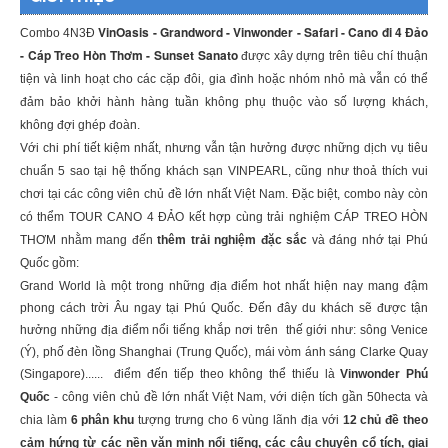
VinOasis - Grandword - Vinwonder - Safari - Cano đi 4 Đảo
Combo 4N3Đ
- Cáp Treo Hòn Thơm - Sunset Sanato
được xây dựng trên tiêu chí thuận
tiện và linh hoạt cho các cặp đôi, gia đình hoặc nhóm nhỏ mà vẫn có thể
đảm bảo khởi hành hàng tuần không phụ thuộc vào số lượng khách,
không đợi ghép đoàn.
Với chi phí tiết kiệm nhất, nhưng vẫn tận hưởng được những dịch vụ tiêu
chuẩn 5 sao tại hệ thống khách sạn VINPEARL, cũng như thoả thích vui
chơi tại các công viên chủ đề lớn nhất Việt Nam. Đặc biệt, combo này còn
có thểm TOUR CANO 4 ĐẢO kết hợp cùng trải nghiệm CÁP TREO HÒN
THƠM nhằm mang đến
thêm trải nghiệm đặc sắc
và đáng nhớ tại Phú
Quốc gồm:
Grand World là một trong những địa điểm hot nhất hiện nay mang đậm
phong cách trời Âu ngay tại Phú Quốc. Đến đây du khách sẽ được tận
hưởng những địa điểm nổi tiếng khắp nơi trên thế giới như: sông Venice
(Ý), phố đèn lồng Shanghai (Trung Quốc), mái vòm ánh sáng Clarke Quay
(Singapore)...... điểm đến tiếp theo không thể thiếu là
Vinwonder Phú
Quốc
- công viên chủ đề lớn nhất Việt Nam, với diện tích gần 50hecta và
chia làm
6 phân khu
tượng trưng cho 6 vùng lãnh địa với
12 chủ đề theo
cảm hứng từ các nền văn minh nổi tiếng, các câu chuyện cổ tích, giai