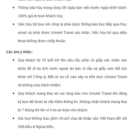
Thông báo hủy trong vòng 09 ngày làm việc trước ngày khởi hành:
100% giá trị tour/ khách hủy.
Việc hủy bỏ tour với công ty phải được thông báo trực tiếp qua Fax,
email và phải được Univiet Travel xác nhận. Việc hủy bỏ qua điện
thoại không được chấp thuận.
Các lưu ý khác:
Quý khách từ 70 tuổi trở lên yêu cầu phải có giấy xác nhận sức
khỏe để đi du lịch nước ngoài do bác sĩ cấp và giấy cam kết sức
khỏe với Công ty. Bất cứ sự cố nào xảy ra trên tour, Univiet Travel
sẽ không chịu trách nhiệm.
Quý khách mang thai xin vui lòng báo cho Univiet Travel khi đăng
ký tour để được tư vấn thêm thông tin. Không nhận khách mang thai
từ 7 tháng trở lên vì lí do an toàn cho khách.
Giá tour không bao gồm chi phí visa tái nhập vào Việt Nam đối với
Việt kiều & Ngoại kiều.