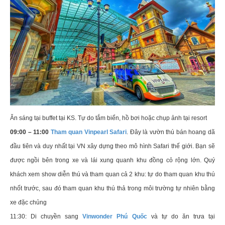
Ăn sáng tại buffet tại KS. Tự do tắm biển, hồ bơi hoặc chụp ảnh tại resort
09:00 – 11:00
Tham quan Vinpearl Safari
. Đây là vườn thú bán hoang dã
đầu tiên và duy nhất tại VN xây dựng theo mô hình Safari thế giới. Bạn sẽ
được ngồi bên trong xe và lái xung quanh khu đồng cỏ rộng lớn. Quý
khách xem show diễn thú và tham quan cả 2 khu: tự do tham quan khu thú
nhốt trước, sau đó tham quan khu thú thả trong môi trường tự nhiên bằng
xe đặc chủng
11:30: Di chuyền sang
Vinwonder Phú Quốc
và tự do ăn trưa tại