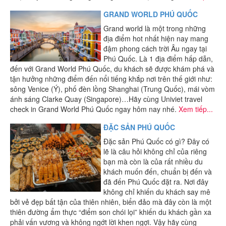
GRAND WORLD PHÚ QUỐC
Grand world là một trong những
địa điểm hot nhất hiện nay mang
đậm phong cách trời Âu ngay tại
Phú Quốc. Là 1 địa điểm hấp dẫn,
đến với Grand World Phú Quốc, du khách sẽ được khám phá và
tận hưởng những điểm đến nổi tiếng khắp nơi trên thế giới như:
sông Venice (Ý), phố đèn lồng Shanghai (Trung Quốc), mái vòm
ánh sáng Clarke Quay (Singapore)…Hãy cùng Univiet travel
check in Grand World Phú Quốc ngay hôm nay nhé.
Xem tiếp...
ĐẶC SẢN PHÚ QUỐC
Đặc sản Phú Quốc có gì? Đây có
lẽ là câu hỏi không chỉ của riêng
bạn mà còn là của rất nhiều du
khách muốn đến, chuẩn bị đến và
đã đến Phú Quốc đặt ra. Nơi đây
không chỉ khiến du khách say mê
bởi vẻ đẹp bất tận của thiên nhiên, biển đảo mà đây còn là một
thiên đường ẩm thực “điểm son chói lọi” khiến du khách gần xa
phải vấn vương và không ngớt lời khen ngợi. Vậy hãy cùng