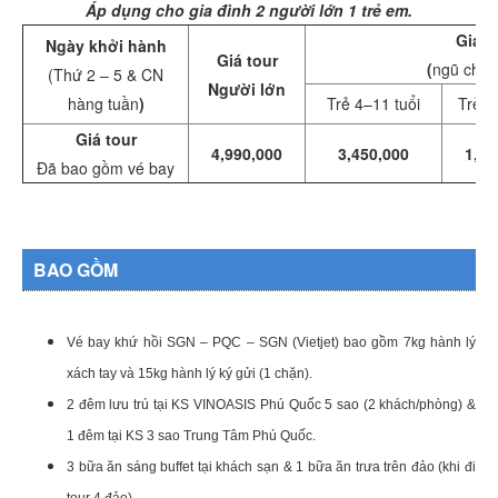
Áp dụng cho gia đình 2 người lớn 1 trẻ em.
Giá t
Ngày khởi hành
Giá tour
(
ngũ chun
(Thứ 2 – 5 & CN
Người lớn
hàng tuần
)
Trẻ 4–11 tuổi
Trẻ 2
Giá tour
4,990,000
3,450,000
1,49
Đã bao gồm vé bay
BAO GỒM
Vé bay khứ hồi SGN – PQC – SGN (Vietjet) bao gồm 7kg hành lý
xách tay và 15kg hành lý ký gửi (1 chặn).
2 đêm lưu trú tại KS VINOASIS Phú Quốc 5 sao (2 khách/phòng) &
1 đêm tại KS 3 sao Trung Tâm Phú Quốc.
3 bữa ăn sáng buffet tại khách sạn & 1 bữa ăn trưa trên đảo (khi đi
tour 4 đảo)