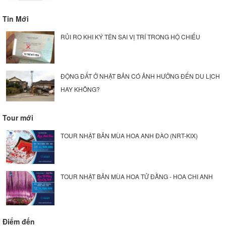
Tin Mới
RỦI RO KHI KÝ TÊN SAI VỊ TRÍ TRONG HỘ CHIẾU
ĐỘNG ĐẤT Ở NHẬT BẢN CÓ ẢNH HƯỞNG ĐẾN DU LỊCH
HAY KHÔNG?
Tour mới
TOUR NHẬT BẢN MÙA HOA ANH ĐÀO (NRT-KIX)
TOUR NHẬT BẢN MÙA HOA TỬ ĐẰNG - HOA CHI ANH
Điểm đến