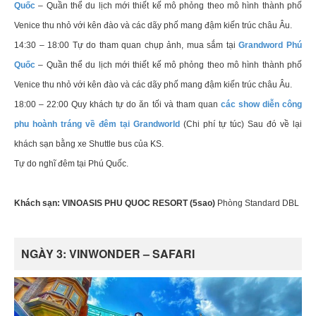
Quốc
– Quần thể du lịch mới thiết kế mô phỏng theo mô hình thành phố
Venice thu nhỏ với kên đào và các dãy phố mang đậm kiến trúc châu Âu.
14:30 – 18:00 Tự do tham quan chụp ảnh, mua sắm tại
Grandword Phú
Quốc
– Quần thể du lịch mới thiết kế mô phỏng theo mô hình thành phố
Venice thu nhỏ với kên đào và các dãy phố mang đậm kiến trúc châu Âu.
18:00 – 22:00 Quy khách tự do ăn tối và tham quan
các show diễn công
phu hoành tráng về đêm tại Grandworld
(Chi phí tự túc) Sau đó về lại
khách sạn bằng xe Shuttle bus của KS.
Tự do nghĩ đêm tại Phú Quốc.
Khách sạn: VINOASIS PHU QUOC RESORT (5sao)
Phòng Standard DBL
NGÀY 3: VINWONDER – SAFARI