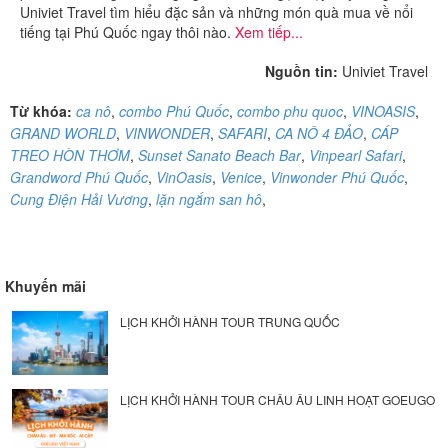
Univiet Travel tìm hiểu đặc sản và những món quà mua về nổi
tiếng tại Phú Quốc ngay thôi nào.
Xem tiếp...
Nguồn tin:
Univiet Travel
Từ khóa:
ca nô
,
combo Phú Quốc
,
combo phu quoc
,
VINOASIS
,
GRAND WORLD
,
VINWONDER
,
SAFARI
,
CA NÔ 4 ĐẢO
,
CÁP
TREO HÒN THƠM
,
Sunset Sanato Beach Bar
,
Vinpearl Safari
,
Grandword Phú Quốc
,
VinOasis
,
Venice
,
Vinwonder Phú Quốc
,
Cung Điện Hải Vương
,
lặn ngắm san hô
,
Khuyến mãi
LỊCH KHỞI HÀNH TOUR TRUNG QUỐC
LỊCH KHỞI HÀNH TOUR CHÂU ÂU LINH HOẠT GOEUGO