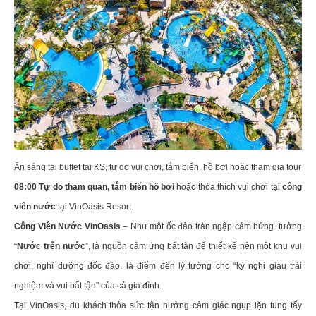
Ăn sáng tại buffet tại KS, tự do vui chơi, tắm biển, hồ bơi hoặc tham gia tour
08:00 Tự do tham quan, tắm biển hồ bơi
hoặc thỏa thích vui chơi tại
công
viên nước
tại VinOasis Resort.
Công Viên Nước VinOasis
– Như một ốc đảo tràn ngập cảm hứng tưởng
“
Nước trên nước
”, là nguồn cảm ứng bất tận để thiết kế nên một khu vui
chơi, nghĩ dưỡng đốc đáo, là điểm đến lý tưởng cho “kỳ nghỉ giàu trải
nghiệm và vui bất tận” của cả gia đình.
Tại VinOasis, du khách thỏa sức tận hưởng cảm giác ngụp lặn tung tẩy