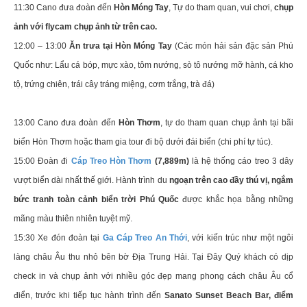
11:30 Cano đưa đoàn đến
Hòn Móng Tay
, Tự do tham quan, vui chơi,
chụp
ảnh với flycam chụp ảnh từ trên cao.
12:00 – 13:00
Ăn trưa tại Hòn Móng Tay
(Các món hải sản đặc sản Phú
Quốc như: Lẩu cá bóp, mực xào, tôm nướng, sò tô nướng mỡ hành, cá kho
tộ, trứng chiên, trái cây tráng miệng, cơm trắng, trà đá)
13:00 Cano đưa đoàn đến
Hòn Thơm
, tự do tham quan chụp ảnh tại bãi
biển Hòn Thơm hoặc tham gia tour đi bộ dưới đái biển (chi phí tự túc).
15:00 Đoàn đi
Cáp Treo Hòn Thơm
(7,889m)
là hệ thống cáo treo 3 dây
vượt biển dài nhất thế giới. Hành trình du
ngoạn trên cao đầy thú vị, ngắm
bức tranh toàn cảnh biển trời Phú Quốc
được khắc họa bằng những
mãng màu thiên nhiên tuyệt mỹ.
15:30 Xe đón đoàn tại
Ga Cáp Treo An Thới
, với kiến trúc như một ngôi
làng châu Âu thu nhỏ bên bờ Địa Trung Hải. Tại Đây Quý khách có dịp
check in và chụp ảnh với nhiều góc đẹp mang phong cách châu Âu cổ
điển, trước khi tiếp tục hành trình đến
Sanato Sunset Beach Bar, điểm