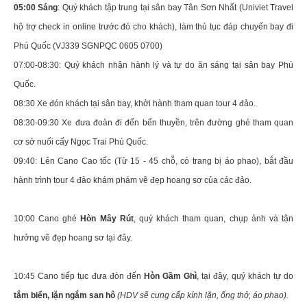
05:00 Sáng
: Quý khách tập trung tại sân bay Tân Sơn Nhất (Univiet Travel
hộ trợ check in online trước đó cho khách), làm thủ tục đáp chuyến bay đi
Phú Quốc (VJ339 SGNPQC 0605 0700)
07:00-08:30: Quý khách nhận hành lý và tự do ăn sáng tại sân bay Phú
Quốc.
08:30 Xe đón khách tại sân bay, khởi hành tham quan tour 4 đảo.
08:30-09:30 Xe đưa đoàn đi đến bến thuyền, trên đường ghé tham quan
cơ sở nuối cấy Ngọc Trai Phú Quốc.
09:40: Lên Cano Cao tốc (Từ 15 - 45 chỗ, có trang bị áo phao), bắt đầu
hành trình tour 4 đảo khám phám vẽ đẹp hoang sơ của các đảo.
10:00 Cano ghé
Hòn Mây Rút
, quý khách tham quan, chụp ảnh và tận
hưởng vẽ đẹp hoang sơ tại đây.
10:45 Cano tiếp tục đưa đòn đến
Hòn Gầm Ghì
, tại đây, quý khách tự do
tắm biển, lặn ngắm san hô
(HDV sẽ cung cấp kính lặn, ống thở, áo phao).