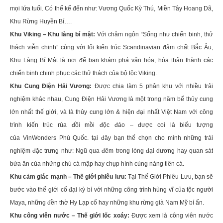
mọi lứa tuổi. Có thể kể đến như: Vương Quốc Kỳ Thú, Miền Tây Hoang Dã,
Khu Rừng Huyền Bí….
Khu Viking – Khu làng bí mật:
Với châm ngôn “Sống như chiến binh, thử
thách viễn chinh” cùng với lối kiến trúc Scandinavian đậm chất Bắc Âu,
Khu Làng Bí Mật là nơi để bạn khám phá văn hóa, hóa thân thành các
chiến binh chinh phục các thử thách của bộ tộc Viking.
Khu Cung Điện Hải Vương:
Được chia làm 5 phân khu với nhiều trải
nghiệm khác nhau, Cung Điện Hải Vương là một trong năm bể thủy cung
lớn nhất thế giới, và là thủy cung lớn & hiện đại nhất Việt Nam với công
trình kiến trúc rùa đồi mồi độc đáo – được coi là biểu tượng
của VinWonders Phú Quốc. tại đây bạn thể chọn cho mình những trải
nghiệm đặc trưng như: Ngũ qua đêm trong lòng đại dương hay quan sát
bửa ăn của những chú cá mập hay chụp hình cùng nàng tiên cá.
Khu cảm giác mạnh – Thế giới phiêu lưu:
Tại Thế Giới Phiêu Lưu, bạn sẽ
bước vào thế giới cổ đại kỳ bí với những công trình hùng vĩ của tộc người
Maya, những đền thờ Hy Lạp cổ hay những khu rừng già Nam Mỹ bí ẩn.
Khu công viên nước – Thế giới lốc xoáy:
Được xem là công viên nước