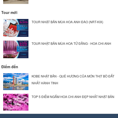
Tour mới
TOUR NHẬT BẢN MÙA HOA ANH ĐÀO (NRT-KIX)
TOUR NHẬT BẢN MÙA HOA TỬ ĐẰNG - HOA CHI ANH
Điểm đến
KOBE NHẬT BẢN - QUÊ HƯƠNG CỦA MÓN THỊT BÒ ĐẮT
NHẤT HÀNH TINH
TOP 5 ĐIỂM NGẮM HOA CHI ANH ĐẸP NHẤT NHẬT BẢN