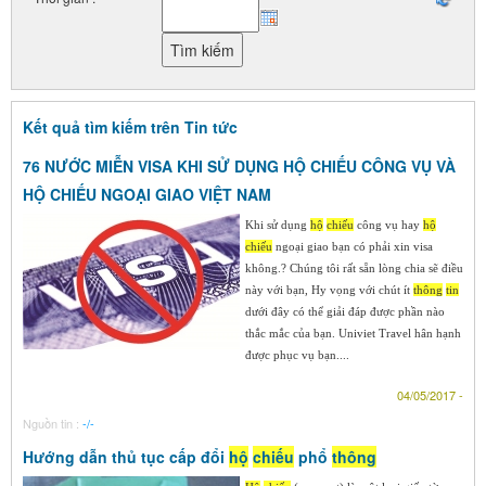
Kết quả tìm kiếm trên Tin tức
76 NƯỚC MIỄN VISA KHI SỬ DỤNG HỘ CHIẾU CÔNG VỤ VÀ
HỘ CHIẾU NGOẠI GIAO VIỆT NAM
Khi sử dụng
hộ
chiếu
công vụ hay
hộ
chiếu
ngoại giao bạn có phải xin visa
không.? Chúng tôi rất sẵn lòng chia sẽ điều
này với bạn, Hy vọng với chút ít
thông
tin
dưới đây có thể giải đáp được phần nào
thắc mắc của bạn. Univiet Travel hân hạnh
được phục vụ bạn....
04/05/2017 -
Nguồn tin :
-/-
Hướng dẫn thủ tục cấp đổi
hộ
chiếu
phổ
thông