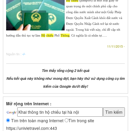
Hộ
chiếu
(passport) là một loại giấy tờ
quan trọng do một chính phủ cấp cho
công dân nước mình như một Giấy Phép
Ðược Quyền Xuất Cảnh khỏi đất nước và
Ðược Quyền Nhập Cảnh trở lại từ nước
ngoài. Trong bài viết này, chỉ đề cập tới
hướng dẫn thủ tục tự làm
Hộ
chiếu
Phổ
Thông
. Có nghĩa là cá nhân tự......
11/11/2015 -
Nguồn tin :
-/-
Tìm thấy tổng cộng 2 kết quả
Nếu kết quả này không như mong đợi, bạn hãy thử sử dụng công cụ tìm
kiếm của Google dưới đây!
Mở rộng trên Internet :
Tìm trên toàn mạng Internet
Tìm trong site
https://univietravel.com:443