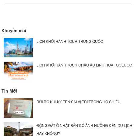
Khuyến mãi
LỊCH KHỞI HÀNH TOUR TRUNG QUỐC
LỊCH KHỞI HÀNH TOUR CHÂU ÂU LINH HOẠT GOEUGO
Tin Mới
RỦI RO KHI KÝ TÊN SAI VỊ TRÍ TRONG HỘ CHIẾU
ĐỘNG ĐẤT Ở NHẬT BẢN CÓ ẢNH HƯỞNG ĐẾN DU LỊCH
HAY KHÔNG?