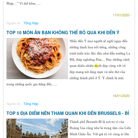
Pháp…” Vì thế hôm......
17/01/2020 -
Nguồn tin :
Tổng Hợp
TOP 10 MÓN ĂN BẠN KHÔNG THỂ BỎ QUA KHI ĐẾN Ý
Nhắc đến Ý mọi người sẽ nghĩ ngay đến
những danh họa nổi tiếng, những công
trình kiến trúc độc đáo như đấu trường La
Mã, tháp nghiêng Pisa,... Hay những cảnh
quan thiên nhiên
tu
yệt đẹp cùng với vẻ
đẹp mang nét lãng mạn và nên thơ của
những thành phố ở Ý. Ý chính là một
trong những quốc gia đáng đến......
16/01/2020 -
Nguồn tin :
Tổng Hợp
TOP 5 ĐỊA ĐIỂM NÊN THAM QUAN KHI ĐẾN BRUSSELS - BỈ
Thành phố Brussels Bỉ là nơi trị vì của
Hoàng Gia cũng như là trung tâm của Liên
Minh Châu Âu. Với giá trị vô cùng to lớn