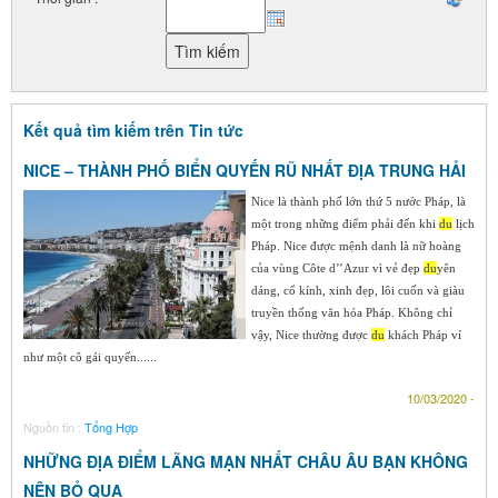
Kết quả tìm kiếm trên Tin tức
NICE – THÀNH PHỐ BIỂN QUYẾN RŨ NHẤT ĐỊA TRUNG HẢI
Nice là thành phố lớn thứ 5 nước Pháp, là
một trong những điểm phải đến khi
du
lịch
Pháp. Nice được mệnh danh là nữ hoàng
của vùng Côte d’’Azur vì vẻ đẹp
du
yên
dáng, cổ kính, xinh đẹp, lôi cuốn và giàu
truyền thống văn hóa Pháp. Không chỉ
vậy, Nice thường được
du
khách Pháp ví
như một cô gái quyến......
10/03/2020 -
Nguồn tin :
Tổng Hợp
NHỮNG ĐỊA ĐIỂM LÃNG MẠN NHẤT CHÂU ÂU BẠN KHÔNG
NÊN BỎ QUA