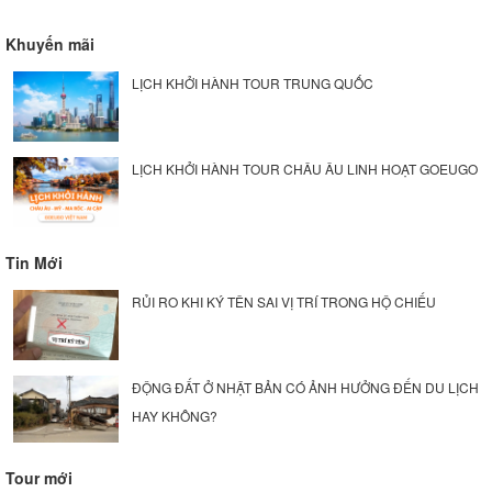
Khuyến mãi
LỊCH KHỞI HÀNH TOUR TRUNG QUỐC
LỊCH KHỞI HÀNH TOUR CHÂU ÂU LINH HOẠT GOEUGO
Tin Mới
RỦI RO KHI KÝ TÊN SAI VỊ TRÍ TRONG HỘ CHIẾU
ĐỘNG ĐẤT Ở NHẬT BẢN CÓ ẢNH HƯỞNG ĐẾN DU LỊCH
HAY KHÔNG?
Tour mới