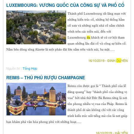
LUXEMBOURG: VƯƠNG QUỐC CỦA CÔNG SỰ VÀ PHỐ CỔ
Thành phố Luxembourg rất lãng mạn với
những kiến trúc cổ, những hệ thống hầm
cổ xưa và những ngôi nhà cổ nằm chênh
vênh trên các triền núi, đến với
Luxembourg
du
khách sẽ có cơ hội tham
quan những lâu đài cổ và công sự kiên cố.
Nằm bên dòng sông Alzette là một pháo đài lớn nằm trên vách núi, ba mặt......
16/10/2019 - ĐINH
DU
YÊN
Nguồn tin :
Tổng Hợp
REIMS – THỦ PHỦ RƯỢU CHAMPAGNE
Reims còn được gọi là “ Thành phố của lễ
đăng quang” hay “thành phố của những vị
vua” bởi nhà thờ Đức Bà Reims từng là nơi
tôn phong nhiều vị vua của Pháp. Reims là
thành phố di sản không chỉ với các công
trình kiến trúc nổi tiếng mà còn là nơi giúp
bạn khám phá văn hóa phong phú với những hoạt......
16/10/2019 - HẢI YẾN