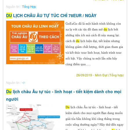
Nguồn tin :
Tổng Hợp
DU
LỊCH CHÂU ÂU TỰ TÚC CHỈ 78EUR / NGÀY
GoEuGo đã là một hành trình không còn
xa lạ với các tín đồ đam mê
du
lịch bởi
những tiện ích mà cách đi này mang lại:
cách đi
du
lịch hiện đại, tiết kiệm nhưng
không giảm chất lượng, thời gian tham gia
và kết thúc tour linh hoạt, hành trình tour
nổi bật. Vậy chúng ta một lẫn nữa hãy
cùng điểm qua......
26/09/2019 - Minh Đạt (Tổng hợp)
Nguồn tin :
-/-
Du
lịch châu Âu tự túc - linh hoạt - tiết kiệm dành cho mọi
người
Du
lịch châu Âu tự túc - linh hoạt - tiết
kiệm dành cho mọi người Bạn đang muốn
giải tỏa bầu không khí căng thẳng trong
cuộc sống thường ngày? Hãy thử đến ngay