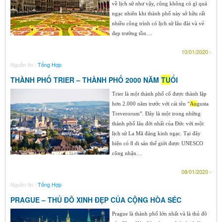
về lịch sử như vậy, cũng không có gì quá
ngạc nhiên khi thành phố này sở hữu rất
nhiều công trình có lịch sử lâu đài và vẻ
đẹp trường tồn....
10/01/2020 -
Nguồn tin :
Tổng Hợp
THÀNH PHỐ TRIER – THÀNH PHỐ 2000 NĂM
TU
ỔI
Trier là một thành phố cổ được thành lập
hơn 2.000 năm trước với cái tên “
Au
gusta
Treverorum”. Đây là một trong những
thành phố lâu đời nhất của Đức với một
lịch sử La Mã đáng kinh ngạc. Tại đây
hiện có 8 di sản thế giới được UNESCO
công nhận....
08/01/2020 -
Nguồn tin :
Tổng Hợp
PRAGUE – THỦ ĐÔ XINH ĐẸP CỦA CỘNG HÒA SÉC
Prague là thành phố lớn nhất và là thủ đô