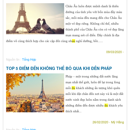
Châu Âu luôn được mệnh danh là thiên
đường của tình yêu với bốn mùa đầy màu
sắc, mỗi mùa đều mang đến cho Châu Âu
một vẻ đẹp riêng. Không chỉ thế, nhiều
thành phố của Châu Âu còn có vẻ đẹp lãng
mạn mang nét cổ điển. Đây chính là địa
điểm vô cùng thích hợp cho các cặp đôi cùng nh
au
nghỉ dưỡng, bồi......
09/03/2020 -
Nguồn tin :
Tổng Hợp
TOP 5 ĐIỂM ĐẾN KHÔNG THỂ BỎ QUA KHI ĐẾN PHÁP
Pháp – một trong những đất nước lãng
mạn nhất thế giới, luôn để lại trong lòng
mỗi
du
khách những ấn tượng khó quên
mỗi khi đặt chân đến nơi này và là một đất
nước xinh đẹp luôn nằm trong danh sách
những điểm đến được nhiều
du
khách yêu
thích nhất...
26/02/2020 - Mỹ Hằng
Nguồn tin :
Tổng Hợp