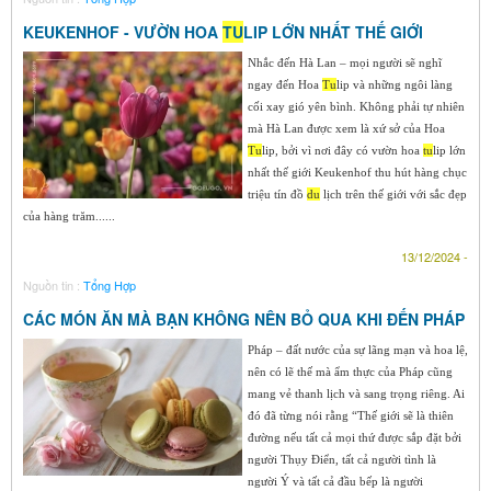
KEUKENHOF - VƯỜN HOA
TU
LIP LỚN NHẤT THẾ GIỚI
Nhắc đến Hà Lan – mọi người sẽ nghĩ
ngay đến Hoa
Tu
lip và những ngôi làng
cối xay gió yên bình. Không phải tự nhiên
mà Hà Lan được xem là xứ sở của Hoa
Tu
lip, bởi vì nơi đây có vườn hoa
tu
lip lớn
nhất thế giới Keukenhof thu hút hàng chục
triệu tín đồ
du
lịch trên thế giới với sắc đẹp
của hàng trăm......
13/12/2024 -
Nguồn tin :
Tổng Hợp
CÁC MÓN ĂN MÀ BẠN KHÔNG NÊN BỎ QUA KHI ĐẾN PHÁP
Pháp – đất nước của sự lãng mạn và hoa lệ,
nên có lẽ thế mà ẩm thực của Pháp cũng
mang vẻ thanh lịch và sang trọng riêng. Ai
đó đã từng nói rằng “Thế giới sẽ là thiên
đường nếu tất cả mọi thứ được sắp đặt bởi
người Thụy Điển, tất cả người tình là
người Ý và tất cả đầu bếp là người