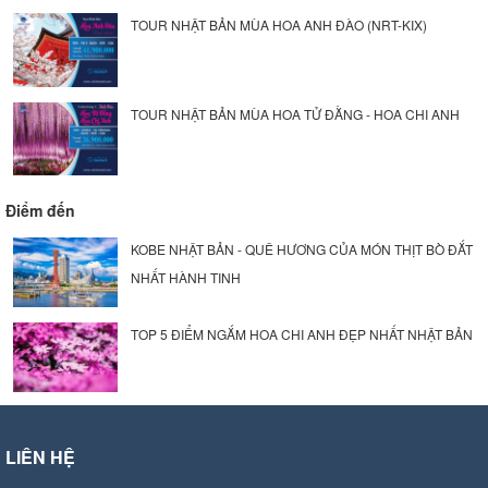
TOUR NHẬT BẢN MÙA HOA ANH ĐÀO (NRT-KIX)
TOUR NHẬT BẢN MÙA HOA TỬ ĐẰNG - HOA CHI ANH
Điểm đến
KOBE NHẬT BẢN - QUÊ HƯƠNG CỦA MÓN THỊT BÒ ĐẮT
NHẤT HÀNH TINH
TOP 5 ĐIỂM NGẮM HOA CHI ANH ĐẸP NHẤT NHẬT BẢN
LIÊN HỆ