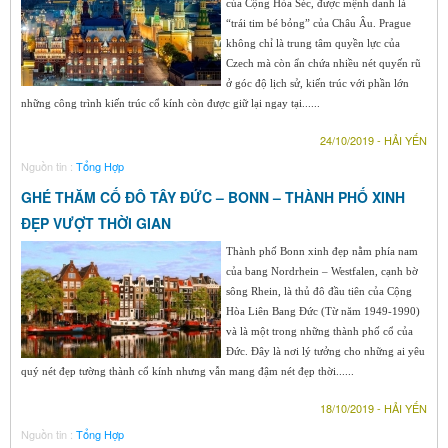
của Cộng Hòa Séc, được mệnh danh là
“trái tim bé bỏng” của Châu Âu. Prague
không chỉ là trung tâm quyền lực của
Czech mà còn ẩn chứa nhiều nét quyến rũ
ở góc độ lịch sử, kiến trúc với phần lớn
những công trình kiến trúc cổ kính còn được giữ lại ngay tại......
24/10/2019 - HẢI YẾN
Nguồn tin :
Tổng Hợp
GHÉ THĂM CỐ ĐÔ TÂY ĐỨC – BONN – THÀNH PHỐ XINH
ĐẸP VƯỢT THỜI GIAN
Thành phố Bonn xinh đẹp nằm phía nam
của bang Nordrhein – Westfalen, cạnh bờ
sông Rhein, là thủ đô đầu tiên của Cộng
Hòa Liên Bang Đức (Từ năm 1949-1990)
và là một trong những thành phố cổ của
Đức. Đây là nơi lý tưởng cho những ai yêu
quý nét đẹp tường thành cổ kính nhưng vẫn mang đậm nét đẹp thời......
18/10/2019 - HẢI YẾN
Nguồn tin :
Tổng Hợp