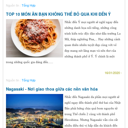
Nguồn tin :
Tổng Hợp
TOP 10 MÓN ĂN BẠN KHÔNG THỂ BỎ QUA KHI ĐẾN Ý
Nhắc đến Ý mọi người sẽ nghĩ ngay đến
những danh họa nổi tiếng, những công
trình kiến trúc độc đáo như đấu trường La
Mã, tháp nghiêng Pisa,... Hay những cảnh
quan thiên nhiên tuyệt đẹp cùng với vẻ
đẹp mang nét lãng mạn và nên thơ của
những thành phố ở Ý. Ý chính là một
trong những quốc gia đáng đến......
16/01/2020 -
Nguồn tin :
Tổng Hợp
Nagasaki - Nơi giao thoa giữa các nền văn hóa
Nhắc đến Nagasaki đa phần mọi người sẽ
nghĩ ngay đến thành phố thứ hai của Nhật
Bản phải hứng chịu quả bom nguyên tử
trong Thế chiến 2 cùng với thành phố
Hiroshima. Nhưng Nagasaki vẫn còn rất
nhiều điều thú vị hấp dẫn du khách đến