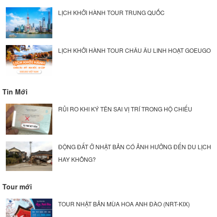
LỊCH KHỞI HÀNH TOUR TRUNG QUỐC
LỊCH KHỞI HÀNH TOUR CHÂU ÂU LINH HOẠT GOEUGO
Tin Mới
RỦI RO KHI KÝ TÊN SAI VỊ TRÍ TRONG HỘ CHIẾU
ĐỘNG ĐẤT Ở NHẬT BẢN CÓ ẢNH HƯỞNG ĐẾN DU LỊCH
HAY KHÔNG?
Tour mới
TOUR NHẬT BẢN MÙA HOA ANH ĐÀO (NRT-KIX)