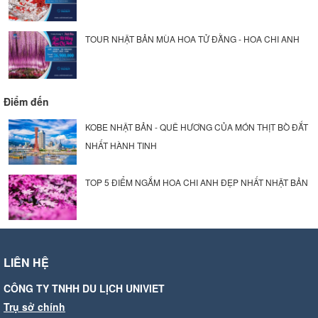
TOUR NHẬT BẢN MÙA HOA TỬ ĐẰNG - HOA CHI ANH
Điểm đến
KOBE NHẬT BẢN - QUÊ HƯƠNG CỦA MÓN THỊT BÒ ĐẮT
NHẤT HÀNH TINH
TOP 5 ĐIỂM NGẮM HOA CHI ANH ĐẸP NHẤT NHẬT BẢN
LIÊN HỆ
CÔNG TY TNHH DU LỊCH UNIVIET
Trụ sở chính