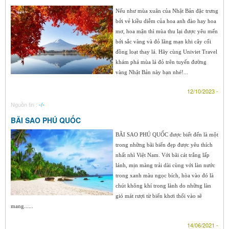
Nếu như mùa xuân của Nhật Bản đặc trưng
bởi vẻ kiều diễm của hoa anh đào hay hoa
mơ, hoa mận thì mùa thu lại được yêu mến
bởi sắc vàng và đỏ lãng mạn khi cây cối
đồng loạt thay lá. Hãy cùng Univiet Travel
khám phá mùa lá đỏ trên tuyến đường
vàng Nhật Bản này bạn nhé!...
12/10/2023 -
Nguồn tin :
-/-
BÃI SAO PHÚ QUỐC
BÃI SAO PHÚ QUỐC được biết đến là một
trong những bãi biển đẹp được yêu thích
nhất nhì Việt Nam. Với bãi cát trắng lấp
lánh, mịn màng trải dài cùng với làn nước
trong xanh màu ngọc bích, hòa vào đó là
chút không khí trong lành do những làn
gió mát rượi từ biển khơi thổi vào sẽ
mang......
14/06/2021 -