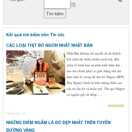
Kết quả tìm kiếm trên Tin tức
CÁC LOẠI THỊT BÒ NGON NHẤT NHẬT BẢN
Nhật Bản không chỉ quyến rũ du khách
bởi cảnh sắc thiên nhiên tuyệt mỹ, đền
chùa cổ kính hay sự phát triển hiện đại…
mà còn chinh phục vị giác bằng nền ẩm
thực tinh tế, trong đó thịt bò Wagyu (和牛,
Hòa Ngưu) chính là biểu tượng đỉnh cao
của sự cầu kỳ và hoàn mỹ. Tên gọi Wagyu
có nguồn gốc từ tiếng......
05/06/2025 -
Nguồn tin :
-/-
NHỮNG ĐIỂM NGẮM LÁ ĐỎ ĐẸP NHẤT TRÊN TUYẾN
ĐƯỜNG VÀNG