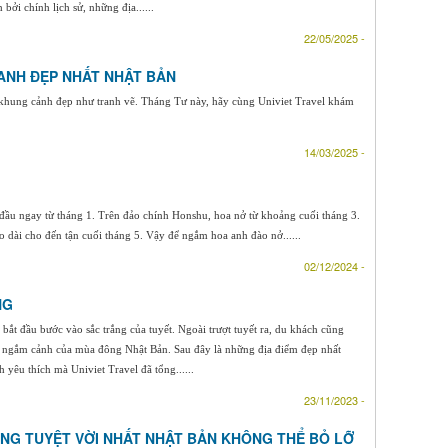
bởi chính lịch sử, những địa......
22/05/2025 -
 ANH ĐẸP NHẤT NHẬT BẢN
ên khung cảnh đẹp như tranh vẽ. Tháng Tư này, hãy cùng Univiet Travel khám
14/03/2025 -
 đầu ngay từ tháng 1. Trên đảo chính Honshu, hoa nở từ khoảng cuối tháng 3.
dài cho đến tận cuối tháng 5. Vậy để ngắm hoa anh đào nở......
02/12/2024 -
NG
ắt đầu bước vào sắc trắng của tuyết. Ngoài trượt tuyết ra, du khách cũng
, ngắm cảnh của mùa đông Nhật Bản. Sau đây là những địa điểm đẹp nhất
yêu thích mà Univiet Travel đã tổng......
23/11/2023 -
NG TUYỆT VỜI NHẤT NHẬT BẢN KHÔNG THỂ BỎ LỠ