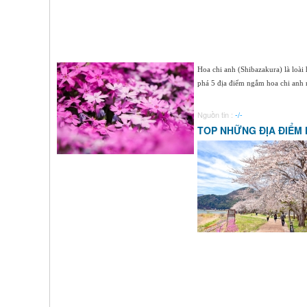
Hoa chi anh (Shibazakura) là loài
phá 5 địa điểm ngắm hoa chi anh nổ
Nguồn tin :
-/-
TOP NHỮNG ĐỊA ĐIỂM