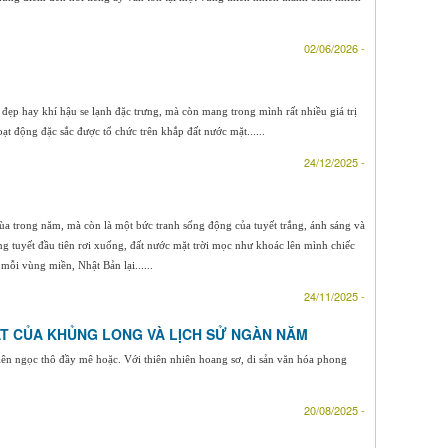
02/06/2026 -
 đẹp hay khí hậu se lạnh đặc trưng, mà còn mang trong mình rất nhiều giá trị
ạt động đặc sắc được tổ chức trên khắp đất nước mặt......
24/12/2025 -
 trong năm, mà còn là một bức tranh sống động của tuyết trắng, ánh sáng và
g tuyết đầu tiên rơi xuống, đất nước mặt trời mọc như khoác lên mình chiếc
mỗi vùng miền, Nhật Bản lại......
24/11/2025 -
ẤT CỦA KHỦNG LONG VÀ LỊCH SỬ NGÀN NĂM
ên ngọc thô đầy mê hoặc. Với thiên nhiên hoang sơ, di sản văn hóa phong
20/08/2025 -