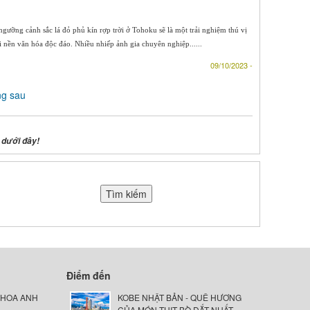
ưỡng cảnh sắc lá đỏ phủ kín rợp trời ở Tohoku sẽ là một trải nghiệm thú vị
 nền văn hóa độc đáo. Nhiều nhiếp ảnh gia chuyên nghiệp......
09/10/2023 -
ng sau
 dưới đây!
Điểm đến
 HOA ANH
KOBE NHẬT BẢN - QUÊ HƯƠNG
CỦA MÓN THỊT BÒ ĐẮT NHẤT