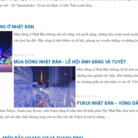
say mê – hồ Yamanakako. Và tại nơi được ví như “bức tranh thủy......
NG Ở NHẬT BẢN
Mùa đông ở Nhật Bản không chỉ nổi tiếng với tuyết trắng, những khu trượt tuyết tuyệt
văn hoá lâu đời. Đây cũng là thời điểm các lễ hội, phong tục truyền thống và những ho
Nguồn tin :
-/-
MÙA ĐÔNG NHẬT BẢN - LỄ HỘI ÁNH SÁNG VÀ TUYẾT
Mùa đông ở Nhật Bản không chỉ là một mùa
những trải nghiệm kỳ diệu. Khi những bôn
áo choàng giữa sự yên bình và rực rỡ. Với 
Nguồn tin :
-/-
FUKUI NHẬT BẢN – VÙNG Đ
hư Tokyo, Osaka hay Kyoto, tỉnh Fukui lặng lẽ nằm bên bờ biển phía Tây Nhật Bản như một vi
sử, nơi mà dấu chân khủng long còn in hằn trên đá. Fukui là nơi lý tưởng......