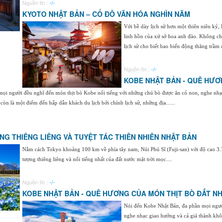
Nguồn tin :
-/-
KYOTO NHẬT BẢN – CỐ ĐÔ VĂN HÓA NGHÌN NĂM
Với bề dày lịch sử hơn một thiên niên kỷ
linh hồn của xứ sở hoa anh đào. Không chỉ
lịch sử cho biết bao biến động thăng trầm c
Nguồn tin :
-/-
KOBE NHẬT BẢN - QUÊ HƯƠ
mọi người đều nghĩ đến món thịt bò Kobe nổi tiếng với những chú bò được ăn cỏ non, nghe nh
còn là một điểm đến hấp dẫn khách du lịch bởi chính lịch sử, những địa......
ỢNG THIÊNG LIÊNG VÀ TUYỆT TÁC THIÊN NHIÊN NHẬT BẢN
Nằm cách Tokyo khoảng 100 km về phía tây nam, Núi Phú Sĩ (Fuji-san) với độ cao 3.7
tượng thiêng liêng và nổi tiếng nhất của đất nước mặt trời mọc....
Nguồn tin :
-/-
KOBE NHẬT BẢN - QUÊ HƯƠNG CỦA MÓN THỊT BÒ ĐẮT NH
Nói đến Kobe Nhật Bản, đa phần mọi ngườ
nghe nhạc giao hưởng và cả giá thành kh