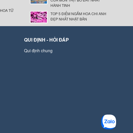
HÀNH TINH
 HOA TỬ
TOP 5 ĐIỂM NGẮM HOA CHI ANH
ĐẸP NHẤT NHẬT BẢN
QUI ĐỊNH - HỎI ĐÁP
Qui định chung