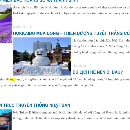
– MIỀN BẮC HOANG SƠ VÀ THANH BÌNH
Ẩn mình ở cực Bắc của Nhật Bản, Hokkaido mang trong mình vẻ đẹp nguyên sơ và trầm l
Hokkaido quyến rũ du khách bởi khí hậu mát mẻ quanh năm, thiên nhiên hùng vĩ và nhị
Nguồn tin :
-/-
HOKKAIDO MÙA ĐÔNG – THIÊN ĐƯỜNG TUYẾT TRẮNG CỦ
Hokkaido, hòn đảo phía Bắc Nhật Bản, đư
tháng 12 cho đến tháng 2. Mùa đông ở Hok
những hoạt động thể thao thú vị, cùng với 
Nguồn tin :
-/-
DU LỊCH HÈ NÊN ĐI ĐÂU?
gian để
nghỉ
ngơi, thư giãn mà còn là cơ hội tuyệt vời để “nạp lại năng lượng” bằng những chu
há thế giới sẽ giúp tìm lại sự cân bằng, mở rộng góc nhìn và gắn kết......
ẾN TRÚC TRUYỀN THỐNG NHẬT BẢN
Nếu Tokyo là biểu tượng của một Nhật Bản hiện đại và sôi động, thì Kyoto lại là linh 
thống, tinh thần Thiền định và nếp sống thanh tao, cổ kính. Là cố đô suốt hơn một thiê