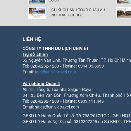
LỊCH KHỞI HÀNH TOUR CHÂU ÂU
LINH HOẠT GOEUGO
LIÊN HỆ
CÔNG TY TNHH DU LỊCH UNIVIET
Trụ sở chính
55 Nguyễn Văn Linh, Phường Tân Thuận, TP. Hồ Chí Minh
Tel: 028-6262-1269 - Hotline: 0944.09.6699
Email:
info@univietravel.com
Văn phòng Quận 4
A5-15, Tầng 5, Tòa nhà Saigon Royal,
34 - 35 Bến Vân Đồn, Phường Xóm Chiếu, Thành phố Hồ 
Tel: 028-6262-1269 - Hotline: 0909.111.445
Email: sales@univietravel.com
GPKD Lữ Hành Quốc Tế số: 79-798/2017/TCDL-GP LHQT 
GPKD Lữ Hành Nội Địa số: 0312207225 do Sở KHĐT. TP