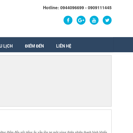
Hotline: 0944096699 - 0909111445
U LỊCH
ĐIỂM ĐẾN
LIÊN HỆ
ững điểm đến nổi tiếng ấy vẫn tồn tại một vùng thiên nhiên thanh bình khiến