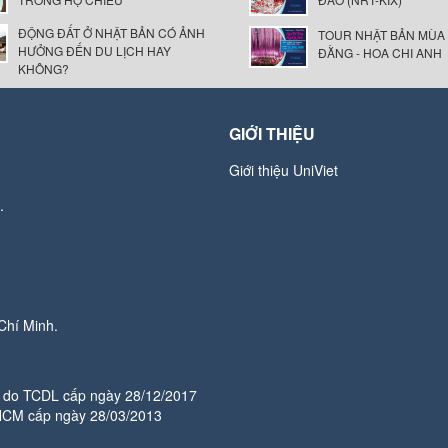
ĐỘNG ĐẤT Ở NHẬT BẢN CÓ ẢNH
TOUR NHẬT BẢN MÙA
HƯỞNG ĐẾN DU LỊCH HAY
ĐẰNG - HOA CHI ANH
KHÔNG?
GIỚI THIỆU
Giới thiệu UniViet
.
Chí Minh.
do TCDL cấp ngày 28/12/2017
HCM cấp ngày 28/03/2013