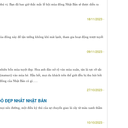
hú vị. Bạn đã bao giờ thắc mắc lễ hội mùa đông Nhật Bản sẽ được diễn ra
18/11/2023 -
ùa đông này để tận tưởng không khí mát lạnh, tham gia hoạt động trượt tuyết
09/11/2023 -
nhiên bốn mùa tuyệt đẹp. Hoa anh đào nở rộ vào mùa xuân, tán lá rực rỡ sắc
(matsuri) vào mùa hè. Hầu hết, mọi du khách trên thế giới đều bị thu hút bởi
ông của Nhật Bản có gì......
27/10/2023 -
ĐỎ ĐẸP NHẤT NHẬT BẢN
mọi nẻo đường, một điều kỳ thú của sự chuyển giao lá cây từ màu xanh thẫm
10/10/2023 -