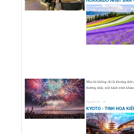
HOKKAIDO NHẬT BẢN 
Mùa hè không chỉ là khoảng thời 
thường nhật, một hành trình khám p
Nguồn tin :
-/-
KYOTO - TINH HOA KI