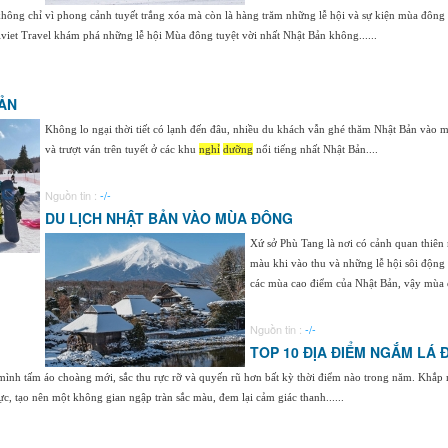
ng chỉ vì phong cảnh tuyết trắng xóa mà còn là hàng trăm những lễ hội và sự kiện mùa đông t
iet Travel khám phá những lễ hội Mùa đông tuyệt vời nhất Nhật Bản không......
ẢN
Không lo ngại thời tiết có lạnh đến đâu, nhiều du khách vẫn ghé thăm Nhật Bản vào m
và trượt ván trên tuyết ở các khu
nghỉ
dưỡng
nổi tiếng nhất Nhật Bản....
Nguồn tin :
-/-
DU LỊCH NHẬT BẢN VÀO MÙA ĐÔNG
Xứ sở Phù Tang là nơi có cảnh quan thiên 
màu khi vào thu và những lễ hội sôi động 
các mùa cao điểm của Nhật Bản, vậy mùa đ
Nguồn tin :
-/-
TOP 10 ĐỊA ĐIỂM NGẮM LÁ 
ình tấm áo choàng mới, sắc thu rực rỡ và quyến rũ hơn bất kỳ thời điểm nào trong năm. Khắp 
c, tạo nên một không gian ngập tràn sắc màu, đem lại cảm giác thanh......