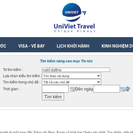
ƯỚC
VISA - VÉ BAY
LỊCH KHỞI HÀNH
KINH NGHIỆM D
Tìm kiếm nâng cao mục Tin tức
Từ tìm kiếm :
Lựa chọn kiểu tìm kiếm :
Tìm kiếm trong chủ đề :
Đến ngày
Thời gian :
người sẽ nghĩ ngay đến Tokyo sôi động, Kyoto cổ kính hay Osaka náo nhiệt. Tuy nhiên, giữa nh