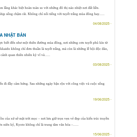
ắng khác biệt hoàn toàn so với những đô thị náo nhiệt nơi đất liền.
p sống chậm rãi. Không chỉ nổi tiếng với tuyết trắng mùa đông hay......
04/08/2025 -
A NHẬT BẢN
ợc biết đến như một thiên đường mùa đông, nơi những cơn tuyết phủ kín từ
kaido không chỉ đơn thuần là tuyết trắng, mà còn là những lễ hội độc đáo,
cảnh quan thiên nhiên kỳ vĩ và......
03/08/2025 -
yến đi đầy cảm hứng. Sau những ngày bận rộn với công việc và cuộc sống
19/06/2025 -
hồn của xứ sở mặt trời mọc – nơi lưu giữ trọn vẹn vẻ đẹp của kiến trúc truyền
n niên kỷ, Kyoto không chỉ là trung tâm văn hóa –......
15/06/2025 -