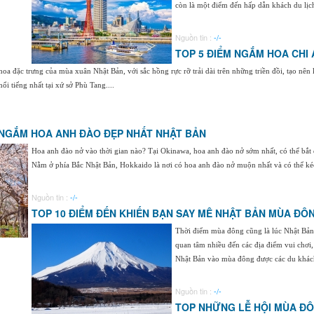
còn là một điểm đến hấp dẫn khách du lịch 
Nguồn tin :
-/-
TOP 5 ĐIỂM NGẮM HOA CHI
 hoa đặc trưng của mùa xuân Nhật Bản, với sắc hồng rực rỡ trải dài trên những triền đồi, tạo n
i tiếng nhất tại xứ sở Phù Tang....
 NGẮM HOA ANH ĐÀO ĐẸP NHẤT NHẬT BẢN
Hoa anh đào nở vào thời gian nào? Tại Okinawa, hoa anh đào nở sớm nhất, có thể bắt
Nằm ở phía Bắc Nhật Bản, Hokkaido là nơi có hoa anh đào nở muộn nhất và có thể kéo 
Nguồn tin :
-/-
TOP 10 ĐIỂM ĐẾN KHIẾN BẠN SAY MÊ NHẬT BẢN MÙA ĐÔ
Thời điểm mùa đông cũng là lúc Nhật Bản b
quan tâm nhiều đến các địa điểm vui chơi
Nhật Bản vào mùa đông được các du khách 
Nguồn tin :
-/-
TOP NHỮNG LỄ HỘI MÙA ĐÔ