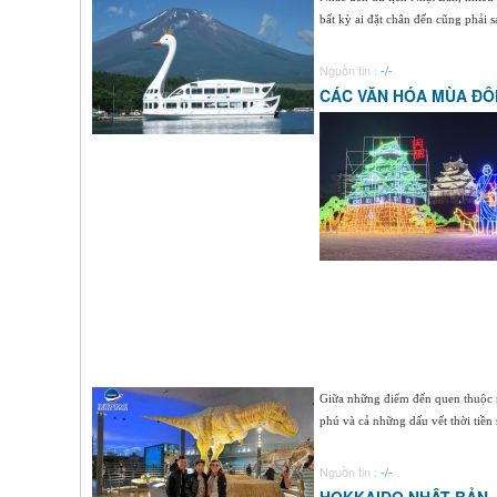
bất kỳ ai đặt chân đến cũng phải 
Nguồn tin :
-/-
CÁC VĂN HÓA MÙA ĐÔ
Giữa những điểm đến quen thuộc n
phú và cả những dấu vết thời tiền 
Nguồn tin :
-/-