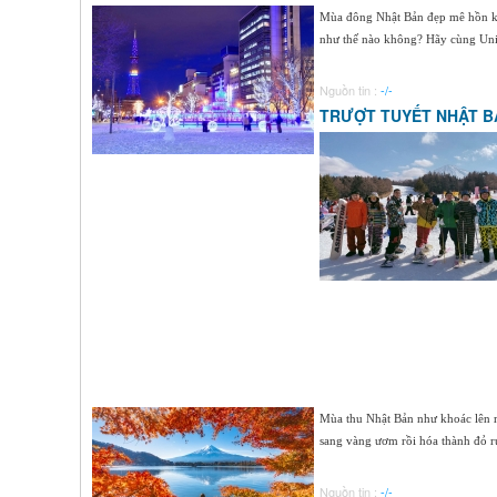
Mùa đông Nhật Bản đẹp mê hồn khô
như thế nào không? Hãy cùng Univ
Nguồn tin :
-/-
TRƯỢT TUYẾT NHẬT B
Mùa thu Nhật Bản như khoác lên m
sang vàng ươm rồi hóa thành đỏ rự
Nguồn tin :
-/-