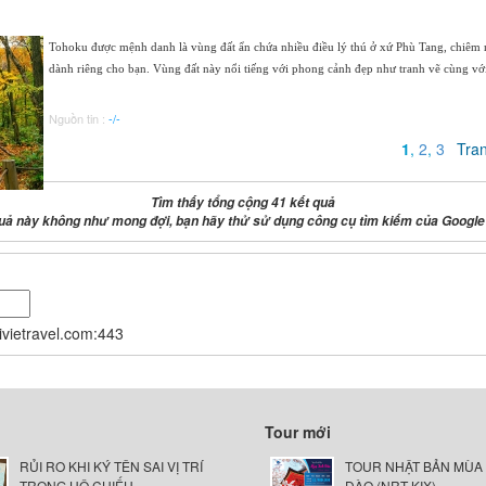
Tohoku được mệnh danh là vùng đất ẩn chứa nhiều điều lý thú ở xứ Phù Tang, chiêm ng
dành riêng cho bạn. Vùng đất này nổi tiếng với phong cảnh đẹp như tranh vẽ cùng với
Nguồn tin :
-/-
1
,
2
,
3
Tra
Tìm thấy tổng cộng 41 kết quả
uả này không như mong đợi, bạn hãy thử sử dụng công cụ tìm kiếm của Google
nivietravel.com:443
Tour mới
RỦI RO KHI KÝ TÊN SAI VỊ TRÍ
TOUR NHẬT BẢN MÙA
TRONG HỘ CHIẾU
ĐÀO (NRT-KIX)