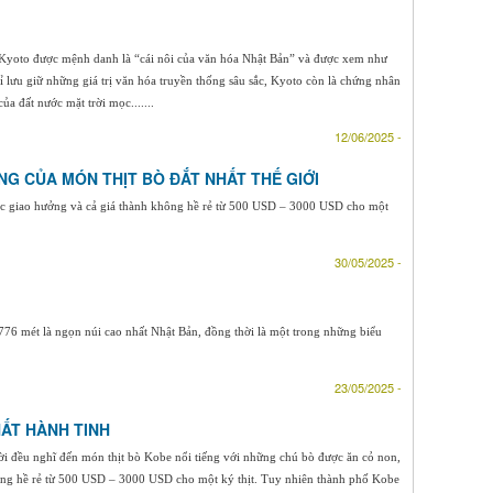
, Kyoto được mệnh danh là “cái nôi của văn hóa Nhật Bản” và được xem như
 lưu giữ những giá trị văn hóa truyền thống sâu sắc, Kyoto còn là chứng nhân
ủa đất nước mặt trời mọc.......
12/06/2025 -
NG CỦA MÓN THỊT BÒ ĐẮT NHẤT THẾ GIỚI
ạc giao hưởng và cả giá thành không hề rẻ từ 500 USD – 3000 USD cho một
30/05/2025 -
76 mét là ngọn núi cao nhất Nhật Bản, đồng thời là một trong những biểu
23/05/2025 -
ẤT HÀNH TINH
i đều nghĩ đến món thịt bò Kobe nổi tiếng với những chú bò được ăn cỏ non,
ông hề rẻ từ 500 USD – 3000 USD cho một ký thịt. Tuy nhiên thành phố Kobe