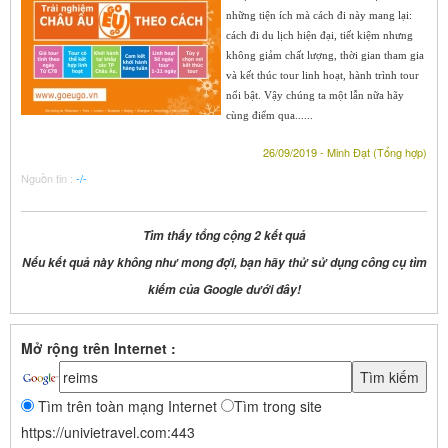
những tiện ích mà cách đi này mang lại:
cách đi du lịch hiện đại, tiết kiệm nhưng
không giảm chất lượng, thời gian tham gia
và kết thúc tour linh hoạt, hành trình tour
nổi bật. Vậy chúng ta một lẫn nữa hãy
cùng điểm qua......
26/09/2019 - Minh Đạt (Tổng hợp)
Nguồn tin :
-/-
Tìm thấy tổng cộng 2 kết quả
Nếu kết quả này không như mong đợi, bạn hãy thử sử dụng công cụ tìm
kiếm của Google dưới đây!
Mở rộng trên Internet :
Tìm trên toàn mạng Internet
Tìm trong site
https://univietravel.com:443