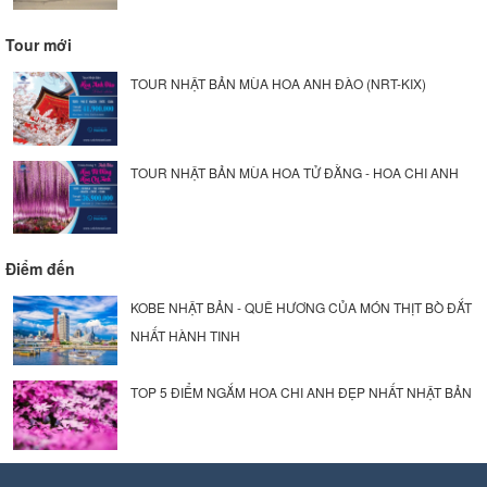
Tour mới
TOUR NHẬT BẢN MÙA HOA ANH ĐÀO (NRT-KIX)
TOUR NHẬT BẢN MÙA HOA TỬ ĐẰNG - HOA CHI ANH
Điểm đến
KOBE NHẬT BẢN - QUÊ HƯƠNG CỦA MÓN THỊT BÒ ĐẮT
NHẤT HÀNH TINH
TOP 5 ĐIỂM NGẮM HOA CHI ANH ĐẸP NHẤT NHẬT BẢN