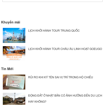
Khuyến mãi
LỊCH KHỞI HÀNH TOUR TRUNG QUỐC
LỊCH KHỞI HÀNH TOUR CHÂU ÂU LINH HOẠT GOEUGO
Tin Mới
RỦI RO KHI KÝ TÊN SAI VỊ TRÍ TRONG HỘ CHIẾU
ĐỘNG ĐẤT Ở NHẬT BẢN CÓ ẢNH HƯỞNG ĐẾN DU LỊCH
HAY KHÔNG?