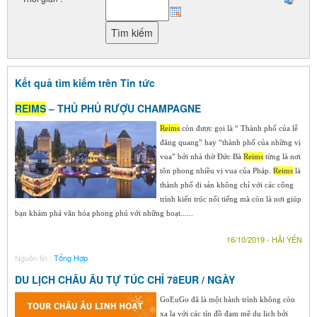
Kết quả tìm kiếm trên Tin tức
REIMS
– THỦ PHỦ RƯỢU CHAMPAGNE
Reims
còn được gọi là “ Thành phố của lễ
đăng quang” hay “thành phố của những vị
vua” bởi nhà thờ Đức Bà
Reims
từng là nơi
tôn phong nhiều vị vua của Pháp.
Reims
là
thành phố di sản không chỉ với các công
trình kiến trúc nổi tiếng mà còn là nơi giúp
bạn khám phá văn hóa phong phú với những hoạt......
16/10/2019 - HẢI YẾN
Nguồn tin :
Tổng Hợp
DU LỊCH CHÂU ÂU TỰ TÚC CHỈ 78EUR / NGÀY
GoEuGo đã là một hành trình không còn
xa lạ với các tín đồ đam mê du lịch bởi