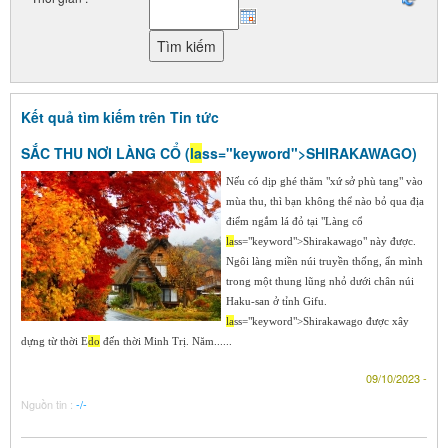
Kết quả tìm kiếm trên Tin tức
SẮC THU NƠI LÀNG CỔ (
la
ss="keyword">SHIRAKAWAGO)
Nếu có dịp ghé thăm "xứ sở phù tang" vào
mùa thu, thì bạn không thể nào bỏ qua địa
điểm ngắm lá đỏ tại "Làng cổ
la
ss="keyword">Shirakawago" này được.
Ngôi làng miền núi truyền thống, ẩn mình
trong một thung lũng nhỏ dưới chân núi
Haku-san ở tỉnh Gifu.
la
ss="keyword">Shirakawago được xây
dựng từ thời E
do
đến thời Minh Trị. Năm......
09/10/2023 -
Nguồn tin :
-/-