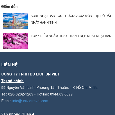
Điểm đến
KOBE NHẬT BẢN - QUÊ HƯƠNG CỦA MÓN THỊT BÒ ĐẮT
NHẤT HÀNH TINH
TOP 5 ĐIỂM NGẮM HOA CHI ANH ĐẸP NHẤT NHẬT BẢN
LIÊN HỆ
CÔNG TY TNHH DU LỊCH UNIVIET
Trụ sở chính
55 Nguyễn Văn Linh, Phường Tân Thuận, TP. Hồ Chí Minh.
Tel: 028-6262-1269 - Hotline: 0944.09.6699
Email:
info@univietravel.com
Văn phòng Quận 4