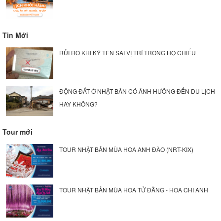
Tin Mới
RỦI RO KHI KÝ TÊN SAI VỊ TRÍ TRONG HỘ CHIẾU
ĐỘNG ĐẤT Ở NHẬT BẢN CÓ ẢNH HƯỞNG ĐẾN DU LỊCH
HAY KHÔNG?
Tour mới
TOUR NHẬT BẢN MÙA HOA ANH ĐÀO (NRT-KIX)
TOUR NHẬT BẢN MÙA HOA TỬ ĐẰNG - HOA CHI ANH