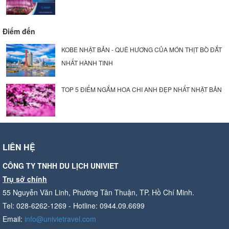
Điểm đến
KOBE NHẬT BẢN - QUÊ HƯƠNG CỦA MÓN THỊT BÒ ĐẮT
NHẤT HÀNH TINH
TOP 5 ĐIỂM NGẮM HOA CHI ANH ĐẸP NHẤT NHẬT BẢN
LIÊN HỆ
CÔNG TY TNHH DU LỊCH UNIVIET
Trụ sở chính
55 Nguyễn Văn Linh, Phường Tân Thuận, TP. Hồ Chí Minh.
Tel: 028-6262-1269 - Hotline: 0944.09.6699
Email:
info@univietravel.com