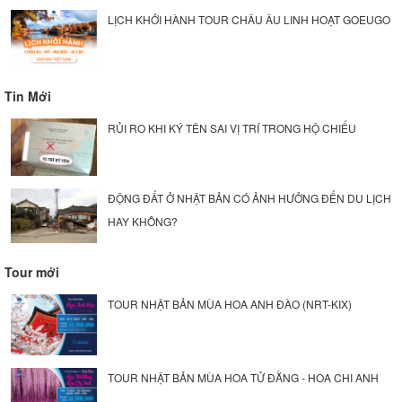
LỊCH KHỞI HÀNH TOUR CHÂU ÂU LINH HOẠT GOEUGO
Tin Mới
RỦI RO KHI KÝ TÊN SAI VỊ TRÍ TRONG HỘ CHIẾU
ĐỘNG ĐẤT Ở NHẬT BẢN CÓ ẢNH HƯỞNG ĐẾN DU LỊCH
HAY KHÔNG?
Tour mới
TOUR NHẬT BẢN MÙA HOA ANH ĐÀO (NRT-KIX)
TOUR NHẬT BẢN MÙA HOA TỬ ĐẰNG - HOA CHI ANH