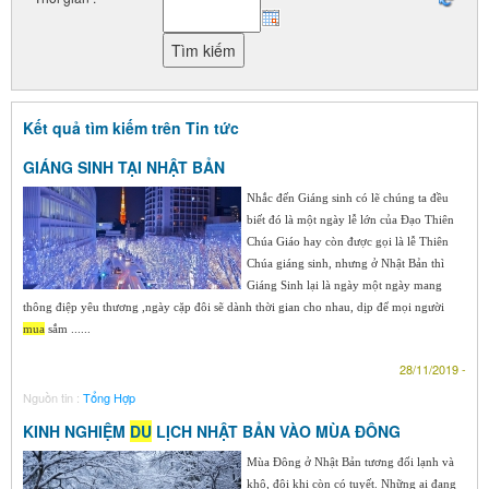
Kết quả tìm kiếm trên Tin tức
GIÁNG SINH TẠI NHẬT BẢN
Nhắc đến Giáng sinh có lẽ chúng ta đều
biết đó là một ngày lễ lớn của Đạo Thiên
Chúa Giáo hay còn được gọi là lễ Thiên
Chúa giáng sinh, nhưng ở Nhật Bản thì
Giáng Sinh lại là ngày một ngày mang
thông điệp yêu thương ,ngày cặp đôi sẽ dành thời gian cho nhau, dịp để mọi người
mua
sắm ......
28/11/2019 -
Nguồn tin :
Tổng Hợp
KINH NGHIỆM
DU
LỊCH NHẬT BẢN VÀO MÙA ĐÔNG
Mùa Đông ở Nhật Bản tương đối lạnh và
khô, đôi khi còn có tuyết. Những ai đang