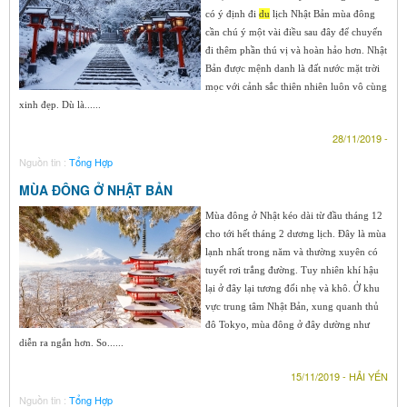
có ý định đi
du
lịch Nhật Bản mùa đông
cần chú ý một vài điều sau đây để chuyến
đi thêm phần thú vị và hoàn hảo hơn. Nhật
Bản được mệnh danh là đất nước mặt trời
mọc với cảnh sắc thiên nhiên luôn vô cùng
xinh đẹp. Dù là......
28/11/2019 -
Nguồn tin :
Tổng Hợp
MÙA ĐÔNG Ở NHẬT BẢN
Mùa đông ở Nhật kéo dài từ đầu tháng 12
cho tới hết tháng 2 dương lịch. Đây là mùa
lạnh nhất trong năm và thường xuyên có
tuyết rơi trắng đường. Tuy nhiên khí hậu
lại ở đây lại tương đối nhẹ và khô. Ở khu
vực trung tâm Nhật Bản, xung quanh thủ
đô Tokyo, mùa đông ở đây dường như
diễn ra ngắn hơn. So......
15/11/2019 - HẢI YẾN
Nguồn tin :
Tổng Hợp