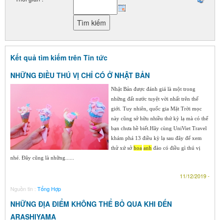
Kết quả tìm kiếm trên Tin tức
NHỮNG ĐIỀU THÚ VỊ CHỈ CÓ Ở NHẬT BẢN
Nhật Bản được đánh giá là một trong
những đất nước tuyệt vời nhất trên thế
giới. Tuy nhiên, quốc gia Mặt Trời mọc
này cũng sở hữu nhiều thứ kỳ lạ mà có thể
bạn chưa hề biết.Hãy cùng UniViet Travel
khám phá 13 điều kỳ lạ sau đây để xem
thử xứ sở
hoa
anh
đào có điều gì thú vị
nhé. Đây cũng là những......
11/12/2019 -
Nguồn tin :
Tổng Hợp
NHỮNG ĐỊA ĐIỂM KHÔNG THỂ BỎ QUA KHI ĐẾN
ARASHIYAMA