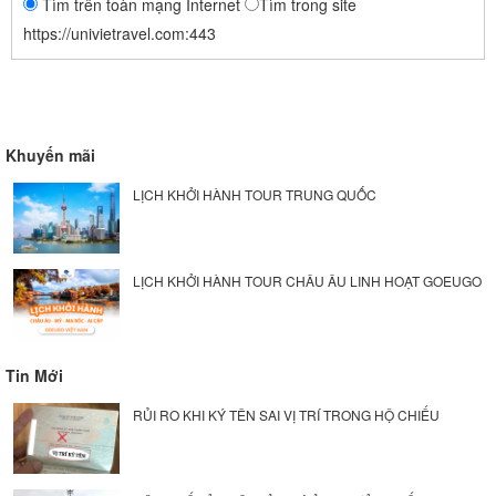
Tìm trên toàn mạng Internet
Tìm trong site
https://univietravel.com:443
Khuyến mãi
LỊCH KHỞI HÀNH TOUR TRUNG QUỐC
LỊCH KHỞI HÀNH TOUR CHÂU ÂU LINH HOẠT GOEUGO
Tin Mới
RỦI RO KHI KÝ TÊN SAI VỊ TRÍ TRONG HỘ CHIẾU