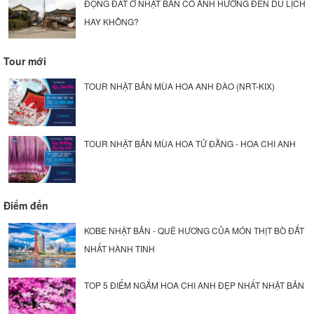
ĐỘNG ĐẤT Ở NHẬT BẢN CÓ ẢNH HƯỞNG ĐẾN DU LỊCH
HAY KHÔNG?
Tour mới
TOUR NHẬT BẢN MÙA HOA ANH ĐÀO (NRT-KIX)
TOUR NHẬT BẢN MÙA HOA TỬ ĐẰNG - HOA CHI ANH
Điểm đến
KOBE NHẬT BẢN - QUÊ HƯƠNG CỦA MÓN THỊT BÒ ĐẮT
NHẤT HÀNH TINH
TOP 5 ĐIỂM NGẮM HOA CHI ANH ĐẸP NHẤT NHẬT BẢN