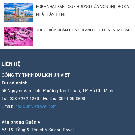
KOBE NHẬT BẢN - QUÊ HƯƠNG CỦA MÓN THỊT BÒ ĐẮT
NHẤT HÀNH TINH
TOP 5 ĐIỂM NGẮM HOA CHI ANH ĐẸP NHẤT NHẬT BẢN
LIÊN HỆ
CÔNG TY TNHH DU LỊCH UNIVIET
Trụ sở chính
55 Nguyễn Văn Linh, Phường Tân Thuận, TP. Hồ Chí Minh.
Tel: 028-6262-1269 - Hotline: 0944.09.6699
Email:
info@univietravel.com
Văn phòng Quận 4
A5-15, Tầng 5, Tòa nhà Saigon Royal,