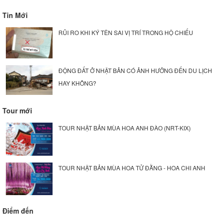
Tin Mới
RỦI RO KHI KÝ TÊN SAI VỊ TRÍ TRONG HỘ CHIẾU
ĐỘNG ĐẤT Ở NHẬT BẢN CÓ ẢNH HƯỞNG ĐẾN DU LỊCH
HAY KHÔNG?
Tour mới
TOUR NHẬT BẢN MÙA HOA ANH ĐÀO (NRT-KIX)
TOUR NHẬT BẢN MÙA HOA TỬ ĐẰNG - HOA CHI ANH
Điểm đến