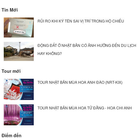
Tin Mới
RỦI RO KHI KÝ TÊN SAI VỊ TRÍ TRONG HỘ CHIẾU
ĐỘNG ĐẤT Ở NHẬT BẢN CÓ ẢNH HƯỞNG ĐẾN DU LỊCH
HAY KHÔNG?
Tour mới
TOUR NHẬT BẢN MÙA HOA ANH ĐÀO (NRT-KIX)
TOUR NHẬT BẢN MÙA HOA TỬ ĐẰNG - HOA CHI ANH
Điểm đến