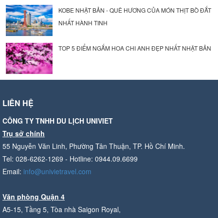
KOBE NHẬT BẢN - QUÊ HƯƠNG CỦA MÓN THỊT BÒ ĐẮT
NHẤT HÀNH TINH
TOP 5 ĐIỂM NGẮM HOA CHI ANH ĐẸP NHẤT NHẬT BẢN
LIÊN HỆ
CÔNG TY TNHH DU LỊCH UNIVIET
Trụ sở chính
55 Nguyễn Văn Linh, Phường Tân Thuận, TP. Hồ Chí Minh.
Tel: 028-6262-1269 - Hotline: 0944.09.6699
Email:
info@univietravel.com
Văn phòng Quận 4
A5-15, Tầng 5, Tòa nhà Saigon Royal,