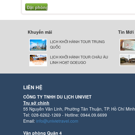
Khuyến mãi
Tin Mới
LỊCH KHỞI HÀNH TOUR TRUNG
QUỐC
LỊCH KHỞI HÀNH TOUR CHÂU ÂU
LINH HOẠT GOEUGO
LIÊN HỆ
CÔNG TY TNHH DU LỊCH UNIVIET
Trụ sở chính
55 Nguyễn Văn Linh, Phường Tân Thuận, TP. Hồ Chí Minh
Tel: 028-6262-1269 - Hotline: 0944.09.6699
Email:
info@univietravel.com
Văn phòng Quận 4