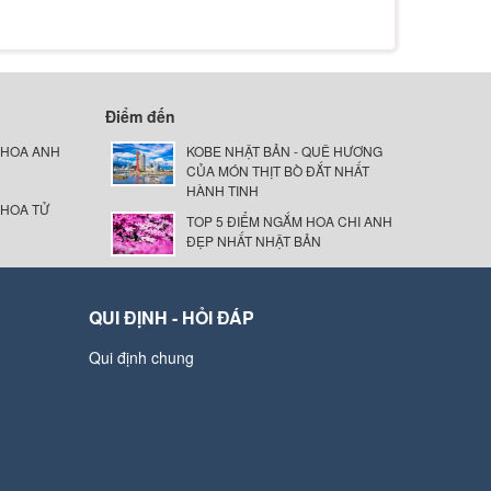
Điểm đến
 HOA ANH
KOBE NHẬT BẢN - QUÊ HƯƠNG
CỦA MÓN THỊT BÒ ĐẮT NHẤT
HÀNH TINH
 HOA TỬ
TOP 5 ĐIỂM NGẮM HOA CHI ANH
ĐẸP NHẤT NHẬT BẢN
QUI ĐỊNH - HỎI ĐÁP
Qui định chung