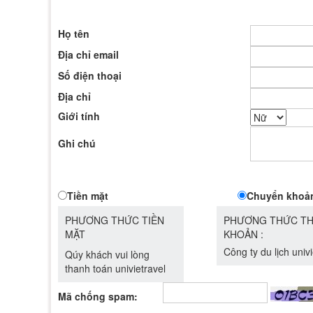
Họ tên
Địa chỉ email
Số điện thoại
Địa chỉ
Giới tính
Ghi chú
Tiền mặt
Chuyển khoả
PHƯƠNG THỨC TIỀN
PHƯƠNG THỨC TH
MẶT
KHOẢN :
Công ty du lịch univi
Qúy khách vui lòng
thanh toán univietravel
Mã chống spam: