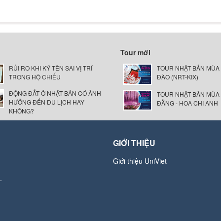
Tour mới
RỦI RO KHI KÝ TÊN SAI VỊ TRÍ
TOUR NHẬT BẢN MÙA
TRONG HỘ CHIẾU
ĐÀO (NRT-KIX)
ĐỘNG ĐẤT Ở NHẬT BẢN CÓ ẢNH
TOUR NHẬT BẢN MÙA
HƯỞNG ĐẾN DU LỊCH HAY
ĐẰNG - HOA CHI ANH
KHÔNG?
GIỚI THIỆU
Giới thiệu UniViet
.