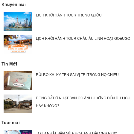
Khuyến mãi
LỊCH KHỞI HÀNH TOUR TRUNG QUỐC
LỊCH KHỞI HÀNH TOUR CHÂU ÂU LINH HOẠT GOEUGO
Tin Mới
RỦI RO KHI KÝ TÊN SAI VỊ TRÍ TRONG HỘ CHIẾU
ĐỘNG ĐẤT Ở NHẬT BẢN CÓ ẢNH HƯỞNG ĐẾN DU LỊCH
HAY KHÔNG?
Tour mới
TOUR NHẬT BẢN MÙA HOA ANH ĐÀO (NRT-KIX)