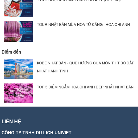
TOUR NHẬT BẢN MÙA HOA TỬ ĐẰNG - HOA CHI ANH
Điểm đến
KOBE NHẬT BẢN - QUÊ HƯƠNG CỦA MÓN THỊT BÒ ĐẮT
NHẤT HÀNH TINH
TOP 5 ĐIỂM NGẮM HOA CHI ANH ĐẸP NHẤT NHẬT BẢN
LIÊN HỆ
CÔNG TY TNHH DU LỊCH UNIVIET