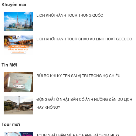
Khuyến mãi
LỊCH KHỞI HÀNH TOUR TRUNG QUỐC
LỊCH KHỞI HÀNH TOUR CHÂU ÂU LINH HOẠT GOEUGO
Tin Mới
RỦI RO KHI KÝ TÊN SAI VỊ TRÍ TRONG HỘ CHIẾU
ĐỘNG ĐẤT Ở NHẬT BẢN CÓ ẢNH HƯỞNG ĐẾN DU LỊCH
HAY KHÔNG?
Tour mới
TOUR NHẬT BẢN MÙA HOA ANH ĐÀO (NRT-KIX)