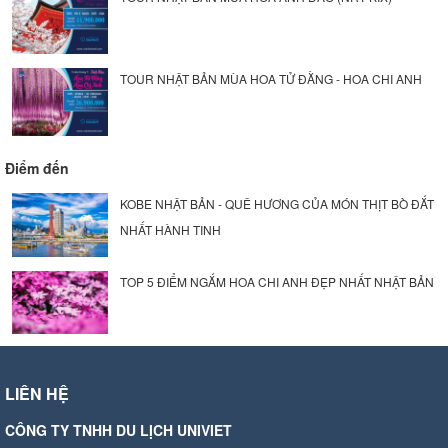
TOUR NHẬT BẢN MÙA HOA TỬ ĐẰNG - HOA CHI ANH
Điểm đến
KOBE NHẬT BẢN - QUÊ HƯƠNG CỦA MÓN THỊT BÒ ĐẮT
NHẤT HÀNH TINH
TOP 5 ĐIỂM NGẮM HOA CHI ANH ĐẸP NHẤT NHẬT BẢN
LIÊN HỆ
CÔNG TY TNHH DU LỊCH UNIVIET