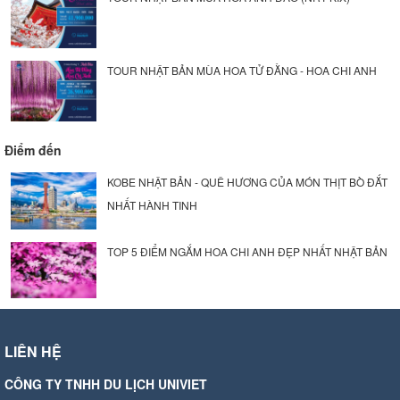
TOUR NHẬT BẢN MÙA HOA TỬ ĐẰNG - HOA CHI ANH
Điểm đến
KOBE NHẬT BẢN - QUÊ HƯƠNG CỦA MÓN THỊT BÒ ĐẮT
NHẤT HÀNH TINH
TOP 5 ĐIỂM NGẮM HOA CHI ANH ĐẸP NHẤT NHẬT BẢN
LIÊN HỆ
CÔNG TY TNHH DU LỊCH UNIVIET