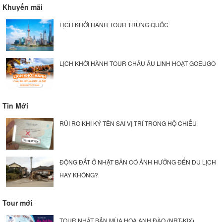
Khuyến mãi
LỊCH KHỞI HÀNH TOUR TRUNG QUỐC
LỊCH KHỞI HÀNH TOUR CHÂU ÂU LINH HOẠT GOEUGO
Tin Mới
RỦI RO KHI KÝ TÊN SAI VỊ TRÍ TRONG HỘ CHIẾU
ĐỘNG ĐẤT Ở NHẬT BẢN CÓ ẢNH HƯỞNG ĐẾN DU LỊCH
HAY KHÔNG?
Tour mới
TOUR NHẬT BẢN MÙA HOA ANH ĐÀO (NRT-KIX)