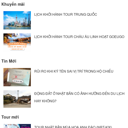
Khuyến mãi
LỊCH KHỞI HÀNH TOUR TRUNG QUỐC
LỊCH KHỞI HÀNH TOUR CHÂU ÂU LINH HOẠT GOEUGO
Tin Mới
RỦI RO KHI KÝ TÊN SAI VỊ TRÍ TRONG HỘ CHIẾU
ĐỘNG ĐẤT Ở NHẬT BẢN CÓ ẢNH HƯỞNG ĐẾN DU LỊCH
HAY KHÔNG?
Tour mới
TOUR NHẬT BẢN MÙA HOA ANH ĐÀO (NRT-KIX)