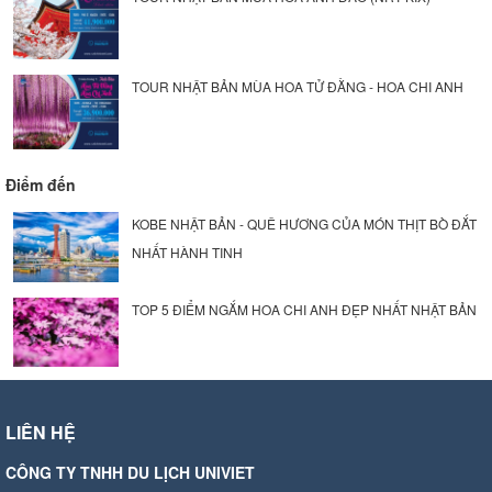
TOUR NHẬT BẢN MÙA HOA TỬ ĐẰNG - HOA CHI ANH
Điểm đến
KOBE NHẬT BẢN - QUÊ HƯƠNG CỦA MÓN THỊT BÒ ĐẮT
NHẤT HÀNH TINH
TOP 5 ĐIỂM NGẮM HOA CHI ANH ĐẸP NHẤT NHẬT BẢN
LIÊN HỆ
CÔNG TY TNHH DU LỊCH UNIVIET