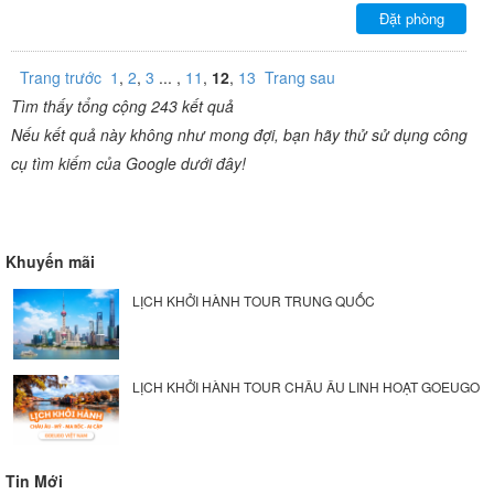
Đặt phòng
Trang trước
1
,
2
,
3
... ,
11
,
12
,
13
Trang sau
Tìm thấy tổng cộng 243 kết quả
Nếu kết quả này không như mong đợi, bạn hãy thử sử dụng công
cụ tìm kiếm của Google dưới đây!
Khuyến mãi
LỊCH KHỞI HÀNH TOUR TRUNG QUỐC
LỊCH KHỞI HÀNH TOUR CHÂU ÂU LINH HOẠT GOEUGO
Tin Mới