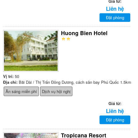
Giá từ:
Liên hệ
Đặt phòng
Huong Bien Hotel
Vị trí:
50
Địa chỉ:
Bãi Dài / Thị Trấn Đông Dương, cách sân bay Phú Quốc 1.5km
Ăn sáng miễn phí
Dịch vụ hội nghị
Giá từ:
Liên hệ
Đặt phòng
Tropicana Resort