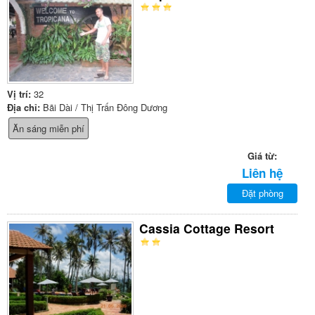
Vị trí:
32
Địa chỉ:
Bãi Dài / Thị Trấn Đông Dương
Ăn sáng miễn phí
Giá từ:
Liên hệ
Đặt phòng
Cassia Cottage Resort