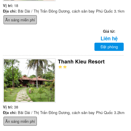
Vị trí:
18
Địa chỉ:
Bãi Dài / Thị Trấn Đông Dương, cách sân bay Phú Quốc 3.1km
Ăn sáng miễn phí
Giá từ:
Liên hệ
Đặt phòng
Thanh Kieu Resort
Vị trí:
38
Địa chỉ:
Bãi Dài / Thị Trấn Đông Dương, cách sân bay Phú Quốc 3.2km
Ăn sáng miễn phí