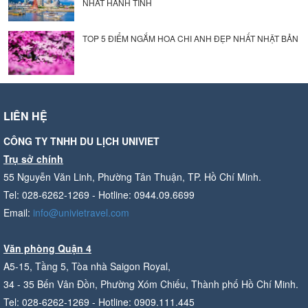
NHẤT HÀNH TINH
TOP 5 ĐIỂM NGẮM HOA CHI ANH ĐẸP NHẤT NHẬT BẢN
LIÊN HỆ
CÔNG TY TNHH DU LỊCH UNIVIET
Trụ sở chính
55 Nguyễn Văn Linh, Phường Tân Thuận, TP. Hồ Chí Minh.
Tel: 028-6262-1269 - Hotline: 0944.09.6699
Email:
info@univietravel.com
Văn phòng Quận 4
A5-15, Tầng 5, Tòa nhà Saigon Royal,
34 - 35 Bến Vân Đồn, Phường Xóm Chiếu, Thành phố Hồ Chí Minh.
Tel: 028-6262-1269 - Hotline: 0909.111.445