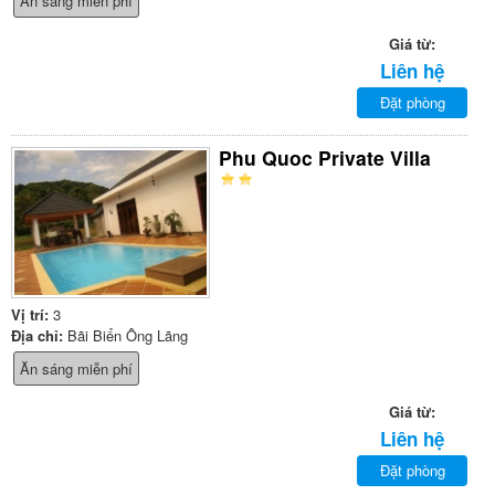
Ăn sáng miễn phí
Giá từ:
Liên hệ
Đặt phòng
Phu Quoc Private Villa
Vị trí:
3
Địa chỉ:
Bãi Biển Ông Lãng
Ăn sáng miễn phí
Giá từ:
Liên hệ
Đặt phòng