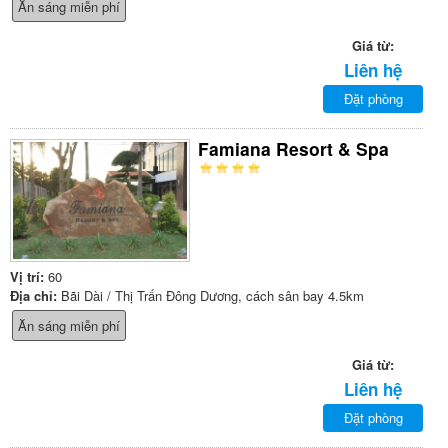
Ăn sáng miễn phí
Giá từ:
Liên hệ
Đặt phòng
Famiana Resort & Spa
Vị trí:
60
Địa chỉ:
Bãi Dài / Thị Trấn Đông Dương, cách sân bay 4.5km
Ăn sáng miễn phí
Giá từ:
Liên hệ
Đặt phòng