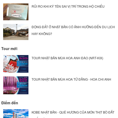
RỦI RO KHI KÝ TÊN SAI VỊ TRÍ TRONG HỘ CHIẾU
ĐỘNG ĐẤT Ở NHẬT BẢN CÓ ẢNH HƯỞNG ĐẾN DU LỊCH
HAY KHÔNG?
Tour mới
TOUR NHẬT BẢN MÙA HOA ANH ĐÀO (NRT-KIX)
TOUR NHẬT BẢN MÙA HOA TỬ ĐẰNG - HOA CHI ANH
Điểm đến
KOBE NHẬT BẢN - QUÊ HƯƠNG CỦA MÓN THỊT BÒ ĐẮT