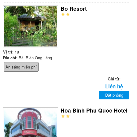
Bo Resort
Vị trí:
18
Địa chỉ:
Bãi Biển Ông Lãng
Ăn sáng miễn phí
Giá từ:
Liên hệ
Đặt phòng
Hoa Binh Phu Quoc Hotel