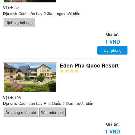
Vị trí:
82
Địa chỉ:
Cách sân bay 2.3km, ngay bãi biển
Dịch vụ hội nghị
Giá từ:
1 VND
Đặt phòng
Eden Phu Quoc Resort
Vị trí:
106
Địa chỉ:
Cách sân bay Phú Quốc 5.3km, trước biển
Ăn sáng miễn phí
Wifi miễn phí
Giá từ:
1 VND