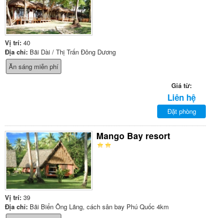
Vị trí:
40
Địa chỉ:
Bãi Dài / Thị Trấn Đông Dương
Ăn sáng miễn phí
Giá từ:
Liên hệ
Đặt phòng
Mango Bay resort
Vị trí:
39
Địa chỉ:
Bãi Biển Ông Lãng, cách sân bay Phú Quốc 4km