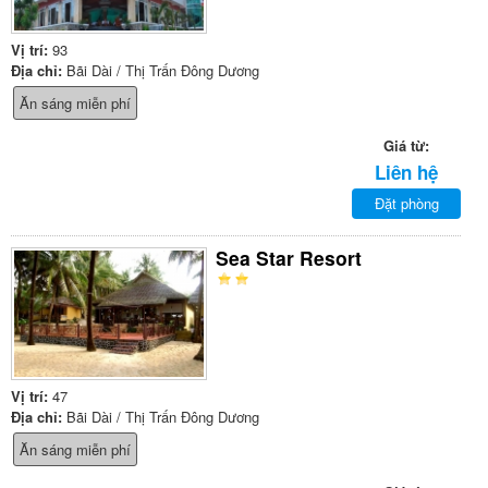
Vị trí:
93
Địa chỉ:
Bãi Dài / Thị Trấn Đông Dương
Ăn sáng miễn phí
Giá từ:
Liên hệ
Đặt phòng
Sea Star Resort
Vị trí:
47
Địa chỉ:
Bãi Dài / Thị Trấn Đông Dương
Ăn sáng miễn phí