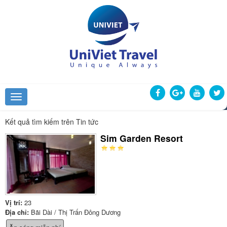
Kết quả tìm kiếm trên Tin tức
Sim Garden Resort
Vị trí:
23
Địa chỉ:
Bãi Dài / Thị Trấn Đông Dương