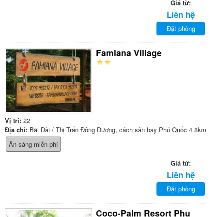
Giá từ:
Liên hệ
Đặt phòng
Famiana Village
Vị trí:
22
Địa chỉ:
Bãi Dài / Thị Trấn Đông Dương, cách sân bay Phú Quốc 4.8km
Ăn sáng miễn phí
Giá từ:
Liên hệ
Đặt phòng
Coco-Palm Resort Phu