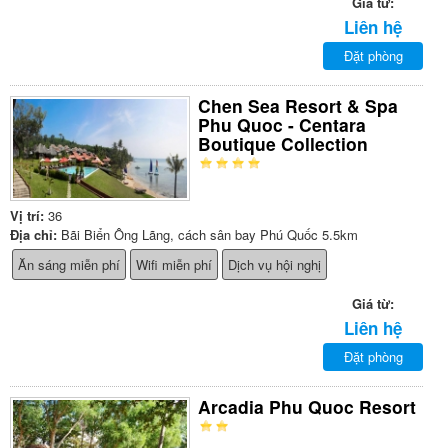
Giá từ:
Liên hệ
Đặt phòng
Chen Sea Resort & Spa
Phu Quoc - Centara
Boutique Collection
Vị trí:
36
Địa chỉ:
Bãi Biển Ông Lãng, cách sân bay Phú Quốc 5.5km
Ăn sáng miễn phí
Wifi miễn phí
Dịch vụ hội nghị
Giá từ:
Liên hệ
Đặt phòng
Arcadia Phu Quoc Resort