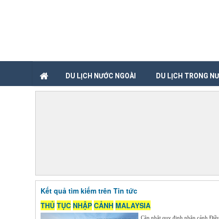
DU LỊCH NƯỚC NGOÀI
DU LỊCH TRONG N
Kết quả tìm kiếm trên Tin tức
THỦ
TỤC
NHẬP
CẢNH
MALAYSIA
Cập nhật quy định nhập cảnh Điều