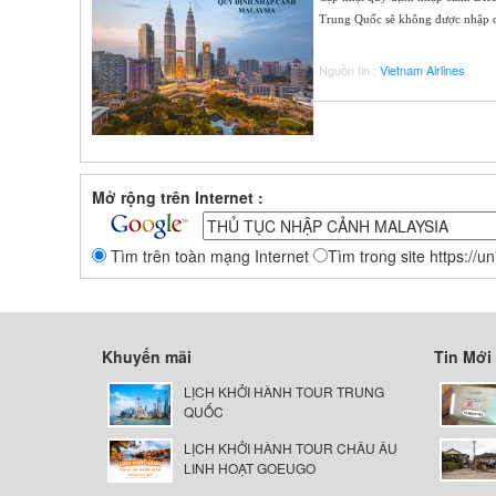
Trung Quốc sẽ không được nhập cả
Nguồn tin :
Vietnam Airlines
Mở rộng trên Internet :
Tìm trên toàn mạng Internet
Tìm trong site https://u
Khuyến mãi
Tin Mới
LỊCH KHỞI HÀNH TOUR TRUNG
QUỐC
LỊCH KHỞI HÀNH TOUR CHÂU ÂU
LINH HOẠT GOEUGO