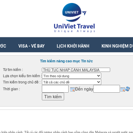
ƯỚC
VISA - VÉ BAY
LỊCH KHỞI HÀNH
KINH NGHIỆM D
Tìm kiếm nâng cao mục Tin tức
Từ tìm kiếm :
Lựa chọn kiểu tìm kiếm :
Tìm kiếm trong chủ đề :
Đến ngày
Thời gian :
 kiện nhập cảnh: Tất cả các đối tượng nhập cảnh bao gồm công dân Malaysia và người nước ngo