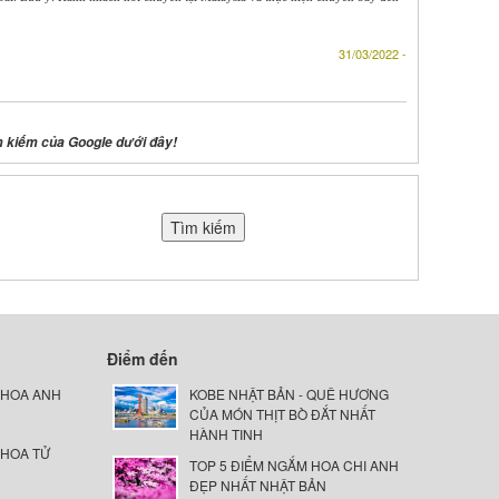
31/03/2022 -
m kiếm của Google dưới đây!
Điểm đến
 HOA ANH
KOBE NHẬT BẢN - QUÊ HƯƠNG
CỦA MÓN THỊT BÒ ĐẮT NHẤT
HÀNH TINH
 HOA TỬ
TOP 5 ĐIỂM NGẮM HOA CHI ANH
ĐẸP NHẤT NHẬT BẢN