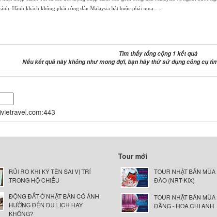
nh. Hành khách không phải công dân Malaysia bắt buộc phải mua......
Tìm thấy tổng cộng 1 kết quả
Nếu kết quả này không như mong đợi, bạn hãy thử sử dụng công cụ tì
nivietravel.com:443
Tour mới
RỦI RO KHI KÝ TÊN SAI VỊ TRÍ
TOUR NHẬT BẢN MÙA
TRONG HỘ CHIẾU
ĐÀO (NRT-KIX)
ĐỘNG ĐẤT Ở NHẬT BẢN CÓ ẢNH
TOUR NHẬT BẢN MÙA
HƯỞNG ĐẾN DU LỊCH HAY
ĐẰNG - HOA CHI ANH
KHÔNG?