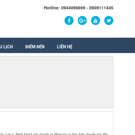
Hotline: 0944096699 - 0909111445
U LỊCH
ĐIỂM ĐẾN
LIÊN HỆ
ài. Lưu ý: Hành khách nối chuyến tại Malaysia và thực hiện chuyến bay đến