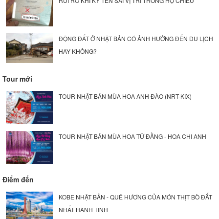
RỦI RO KHI KÝ TÊN SAI VỊ TRÍ TRONG HỘ CHIẾU
ĐỘNG ĐẤT Ở NHẬT BẢN CÓ ẢNH HƯỞNG ĐẾN DU LỊCH
HAY KHÔNG?
Tour mới
TOUR NHẬT BẢN MÙA HOA ANH ĐÀO (NRT-KIX)
TOUR NHẬT BẢN MÙA HOA TỬ ĐẰNG - HOA CHI ANH
Điểm đến
KOBE NHẬT BẢN - QUÊ HƯƠNG CỦA MÓN THỊT BÒ ĐẮT
NHẤT HÀNH TINH