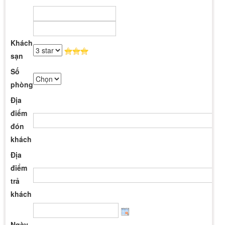
Khách
sạn
Số
phòng
Địa
điểm
đón
khách
Địa
điểm
trả
khách
Ngày