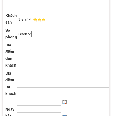
Khách
sạn
Số
phòng
Địa
điểm
đón
khách
Địa
điểm
trả
khách
Ngày
kết