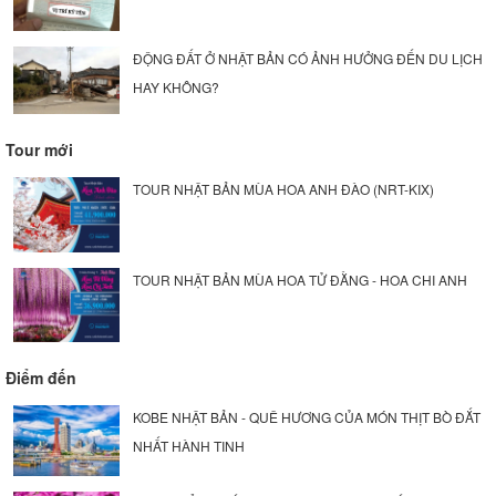
ĐỘNG ĐẤT Ở NHẬT BẢN CÓ ẢNH HƯỞNG ĐẾN DU LỊCH
HAY KHÔNG?
Tour mới
TOUR NHẬT BẢN MÙA HOA ANH ĐÀO (NRT-KIX)
TOUR NHẬT BẢN MÙA HOA TỬ ĐẰNG - HOA CHI ANH
Điểm đến
KOBE NHẬT BẢN - QUÊ HƯƠNG CỦA MÓN THỊT BÒ ĐẮT
NHẤT HÀNH TINH