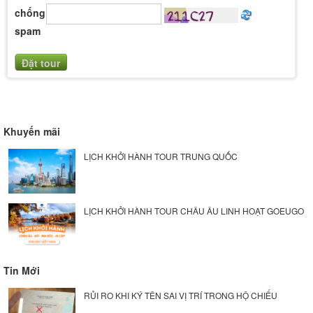
chống
spam
Khuyến mãi
LỊCH KHỞI HÀNH TOUR TRUNG QUỐC
LỊCH KHỞI HÀNH TOUR CHÂU ÂU LINH HOẠT GOEUGO
Tin Mới
RỦI RO KHI KÝ TÊN SAI VỊ TRÍ TRONG HỘ CHIẾU