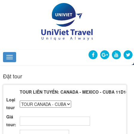
Đặt tour
TOUR LIÊN TUYẾN: CANADA - MEXICO - CUBA 11D10N
Loại
tour
Giá
tour: