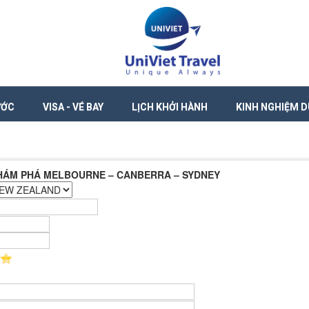
ƯỚC
VISA - VÉ BAY
LỊCH KHỞI HÀNH
KINH NGHIỆM D
KHÁM PHÁ MELBOURNE – CANBERRA – SYDNEY