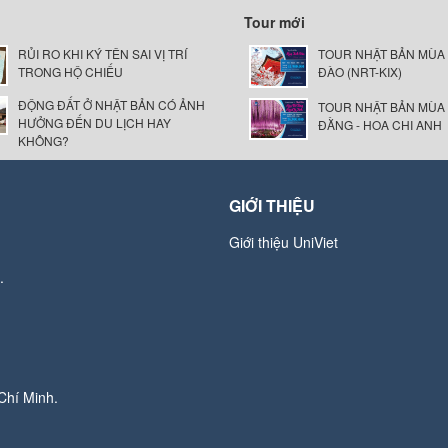
Tour mới
RỦI RO KHI KÝ TÊN SAI VỊ TRÍ
TOUR NHẬT BẢN MÙA
TRONG HỘ CHIẾU
ĐÀO (NRT-KIX)
ĐỘNG ĐẤT Ở NHẬT BẢN CÓ ẢNH
TOUR NHẬT BẢN MÙA
HƯỞNG ĐẾN DU LỊCH HAY
ĐẰNG - HOA CHI ANH
KHÔNG?
GIỚI THIỆU
Giới thiệu UniViet
.
Chí Minh.