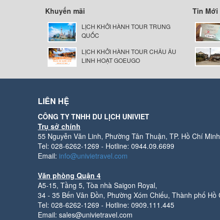
Khuyến mãi
Tin Mới
LỊCH KHỞI HÀNH TOUR TRUNG
QUỐC
LỊCH KHỞI HÀNH TOUR CHÂU ÂU
LINH HOẠT GOEUGO
LIÊN HỆ
CÔNG TY TNHH DU LỊCH UNIVIET
Trụ sở chính
55 Nguyễn Văn Linh, Phường Tân Thuận, TP. Hồ Chí Minh
Tel: 028-6262-1269 - Hotline: 0944.09.6699
Email:
info@univietravel.com
Văn phòng Quận 4
A5-15, Tầng 5, Tòa nhà Saigon Royal,
34 - 35 Bến Vân Đồn, Phường Xóm Chiếu, Thành phố Hồ 
Tel: 028-6262-1269 - Hotline: 0909.111.445
Email: sales@univietravel.com