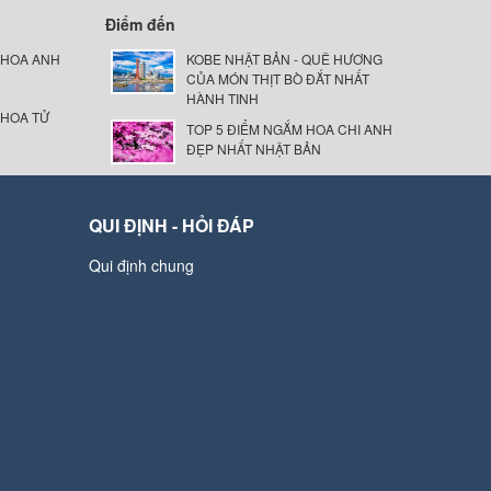
Điểm đến
 HOA ANH
KOBE NHẬT BẢN - QUÊ HƯƠNG
CỦA MÓN THỊT BÒ ĐẮT NHẤT
HÀNH TINH
 HOA TỬ
TOP 5 ĐIỂM NGẮM HOA CHI ANH
ĐẸP NHẤT NHẬT BẢN
QUI ĐỊNH - HỎI ĐÁP
Qui định chung