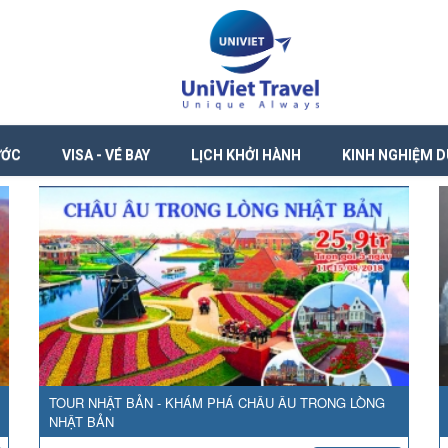
ƯỚC
VISA - VÉ BAY
LỊCH KHỞI HÀNH
KINH NGHIỆM D
TOUR NHẬT BẢN - KHÁM PHÁ CHÂU ÂU TRONG LÒNG
NHẬT BẢN