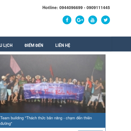
Hotline: 0944096699 - 0909111445
U LỊCH
ĐIỂM ĐẾN
LIÊN HỆ
Team building "Thách thức bản năng - chạm đến thiên
đường"