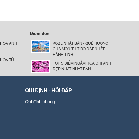
Điểm đến
 HOA ANH
KOBE NHẬT BẢN - QUÊ HƯƠNG
CỦA MÓN THỊT BÒ ĐẮT NHẤT
HÀNH TINH
 HOA TỬ
TOP 5 ĐIỂM NGẮM HOA CHI ANH
ĐẸP NHẤT NHẬT BẢN
QUI ĐỊNH - HỎI ĐÁP
Qui định chung