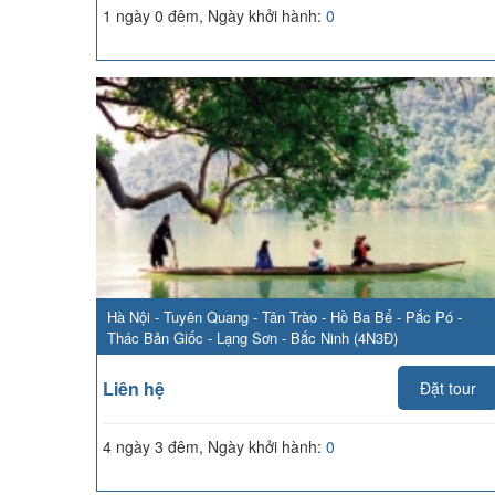
1 ngày 0 đêm, Ngày khởi hành:
0
Hà Nội - Tuyên Quang - Tân Trào - Hồ Ba Bể - Pắc Pó -
Thác Bản Giốc - Lạng Sơn - Bắc Ninh (4N3Đ)
Liên hệ
Đặt tour
4 ngày 3 đêm, Ngày khởi hành:
0