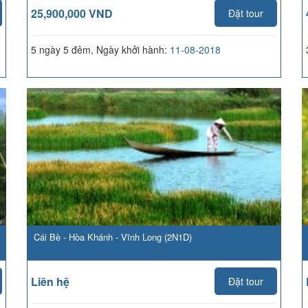
25,900,000 VND
Đặt tour
5 ngày 5 đêm, Ngày khởi hành:
11-08-2018
Cái Bè - Hòa Khánh - Vĩnh Long (2N1D)
Liên hệ
Đặt tour