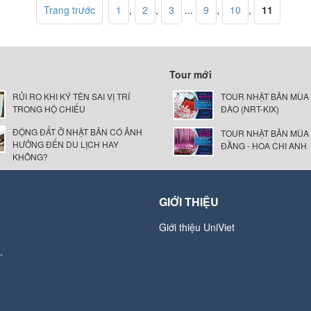
Trang trước
1
,
2
,
3
...
9
,
10
,
11
Tour mới
RỦI RO KHI KÝ TÊN SAI VỊ TRÍ
TOUR NHẬT BẢN MÙA
TRONG HỘ CHIẾU
ĐÀO (NRT-KIX)
ĐỘNG ĐẤT Ở NHẬT BẢN CÓ ẢNH
TOUR NHẬT BẢN MÙA
HƯỞNG ĐẾN DU LỊCH HAY
ĐẰNG - HOA CHI ANH
KHÔNG?
GIỚI THIỆU
Giới thiệu UniViet
.