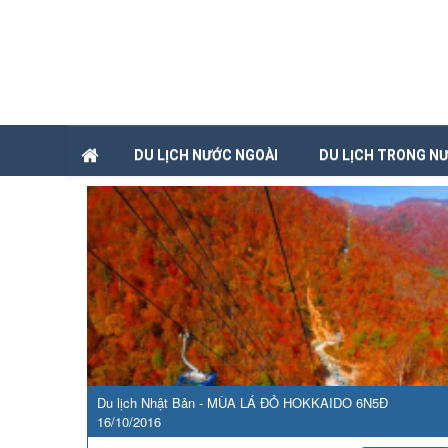
DU LỊCH NƯỚC NGOÀI
DU LỊCH TRONG N
Du lịch Nhật Bản - MÙA LÁ ĐỎ HOKKAIDO 6N5Đ
16/10/2016