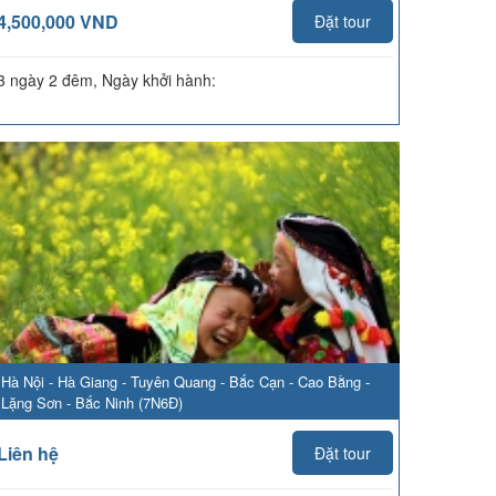
4,500,000 VND
Đặt tour
3 ngày 2 đêm, Ngày khởi hành:
Hà Nội - Hà Giang - Tuyên Quang - Bắc Cạn - Cao Bằng -
Lặng Sơn - Bắc Ninh (7N6Đ)
Liên hệ
Đặt tour