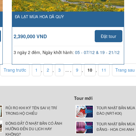
ĐÀ LẠT MÙA HOA DÃ QUỲ
2,390,000 VND
Đặt tour
3 ngày 2 đêm, Ngày khởi hành:
05 - 07/12 & 19 - 21/12
Trang trước
1
,
2
,
3
... ,
9
,
10
,
11
Trang sau
Tour mới
RỦI RO KHI KÝ TÊN SAI VỊ TRÍ
TOUR NHẬT BẢN MÙA
TRONG HỘ CHIẾU
ĐÀO (NRT-KIX)
ĐỘNG ĐẤT Ở NHẬT BẢN CÓ ẢNH
TOUR NHẬT BẢN MÙA
HƯỞNG ĐẾN DU LỊCH HAY
ĐẰNG - HOA CHI ANH
KHÔNG?