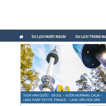
DU LỊCH NƯỚC NGOÀI
DU LỊCH TRONG N
TOUR HÀN QUỐC - SEOUL – VƯỜN MORNING CALM –
LÀNG PHÁP PETITE FRANCE – LÀNG VĂN HÓA DÂN
TỘC HÀN QUỐC