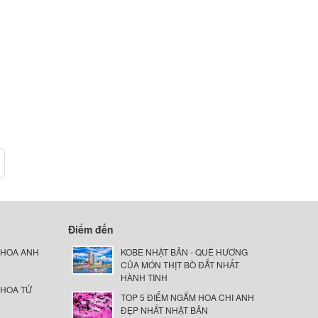
Điểm đến
 HOA ANH
KOBE NHẬT BẢN - QUÊ HƯƠNG
CỦA MÓN THỊT BÒ ĐẮT NHẤT
HÀNH TINH
 HOA TỬ
TOP 5 ĐIỂM NGẮM HOA CHI ANH
ĐẸP NHẤT NHẬT BẢN