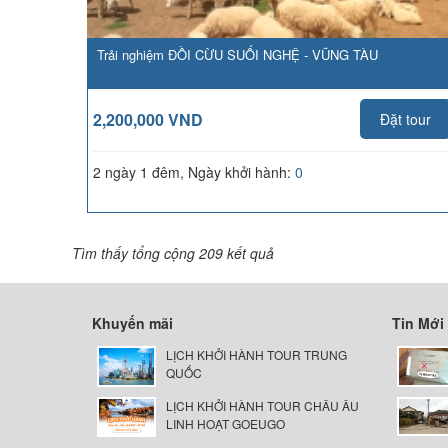
Trải nghiệm ĐỒI CỪU SUỐI NGHỆ - VŨNG TÀU
2,200,000 VND
Đặt tour
2 ngày 1 đêm, Ngày khởi hành:
0
Tìm thấy tổng cộng 209 kết quả
Khuyến mãi
Tin Mới
LỊCH KHỞI HÀNH TOUR TRUNG
QUỐC
LỊCH KHỞI HÀNH TOUR CHÂU ÂU
LINH HOẠT GOEUGO