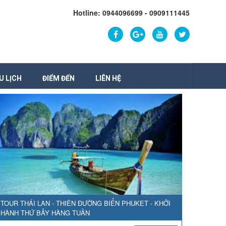
Hotline: 0944096699 - 0909111445
U LỊCH
ĐIỂM ĐẾN
LIÊN HỆ
TOUR THÁI LAN - THIÊN ĐƯỜNG BIỂN PHUKET - KHỞI
HÀNH THỨ BẢY HÀNG TUẦN