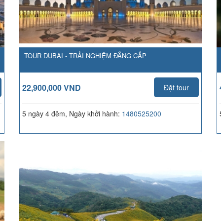
TOUR DUBAI - TRẢI NGHIỆM ĐẲNG CẤP
22,900,000 VND
Đặt tour
5 ngày 4 đêm, Ngày khởi hành:
1480525200