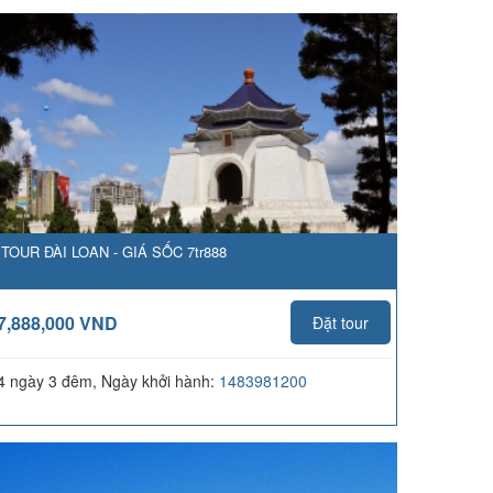
TOUR ĐÀI LOAN - GIÁ SỐC 7tr888
7,888,000 VND
Đặt tour
4 ngày 3 đêm, Ngày khởi hành:
1483981200