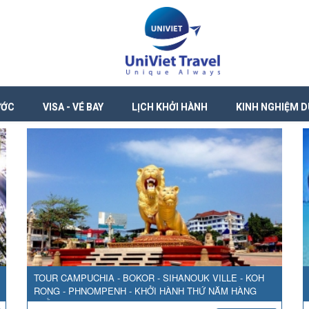
ƯỚC
VISA - VÉ BAY
LỊCH KHỞI HÀNH
KINH NGHIỆM D
TOUR CAMPUCHIA - BOKOR - SIHANOUK VILLE - KOH
RONG - PHNOMPENH - KHỞI HÀNH THỨ NĂM HÀNG
TUẦN