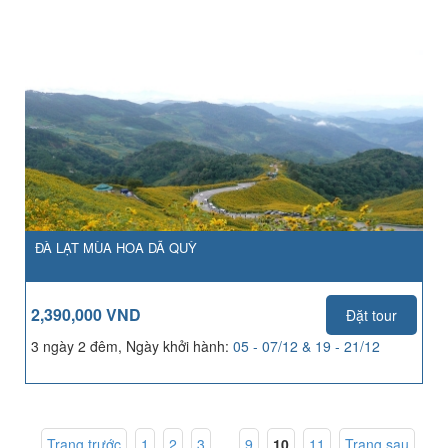
ĐÀ LẠT MÙA HOA DÃ QUỲ
2,390,000 VND
Đặt tour
3 ngày 2 đêm, Ngày khởi hành:
05 - 07/12 & 19 - 21/12
Trang trước
1
,
2
,
3
... ,
9
,
10
,
11
Trang sau