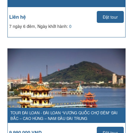
Liên hệ
Đặt tour
7 ngày 6 đêm, Ngày khởi hành:
0
TOUR ĐÀI LOAN - ĐÀI LOAN “VƯƠNG QUỐC CHỢ ĐÊM” ĐÀI
BẮC – CAO HÙNG – NAM ĐẦU ĐÀI TRUNG
9,990,000 VND
Đặt tour