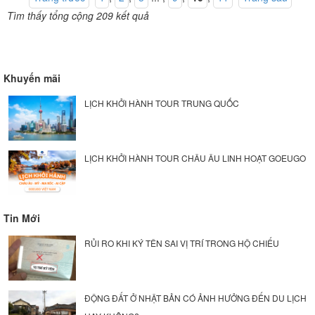
Tìm thấy tổng cộng 209 kết quả
Khuyến mãi
LỊCH KHỞI HÀNH TOUR TRUNG QUỐC
LỊCH KHỞI HÀNH TOUR CHÂU ÂU LINH HOẠT GOEUGO
Tin Mới
RỦI RO KHI KÝ TÊN SAI VỊ TRÍ TRONG HỘ CHIẾU
ĐỘNG ĐẤT Ở NHẬT BẢN CÓ ẢNH HƯỞNG ĐẾN DU LỊCH