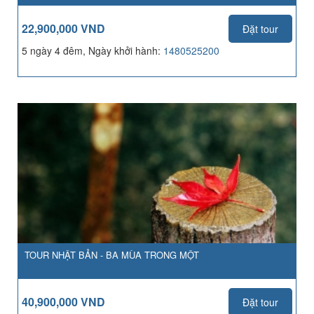
22,900,000 VND
Đặt tour
5 ngày 4 đêm, Ngày khởi hành:
1480525200
TOUR NHẬT BẢN - BA MÙA TRONG MỘT
40,900,000 VND
Đặt tour