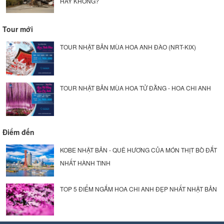
HAY KHÔNG?
Tour mới
TOUR NHẬT BẢN MÙA HOA ANH ĐÀO (NRT-KIX)
TOUR NHẬT BẢN MÙA HOA TỬ ĐẰNG - HOA CHI ANH
Điểm đến
KOBE NHẬT BẢN - QUÊ HƯƠNG CỦA MÓN THỊT BÒ ĐẮT
NHẤT HÀNH TINH
TOP 5 ĐIỂM NGẮM HOA CHI ANH ĐẸP NHẤT NHẬT BẢN