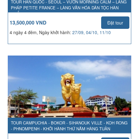
TOUR HÀN QUỐC - SEOUL – VƯỜN MORNING CALM – LÀNG
PHÁP PETITE FRANCE – LÀNG VĂN HÓA DÂN TỘC HÀN
QUỐC
13,500,000 VND
Đặt tour
4 ngày 4 đêm, Ngày khởi hành:
27/09, 04/10, 11/10
TOUR CAMPUCHIA - BOKOR - SIHANOUK VILLE - KOH RONG
- PHNOMPENH - KHỞI HÀNH THỨ NĂM HÀNG TUẦN