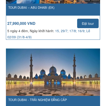
TOUR DUBAI – ABU DHABI (EK)
27,990,000 VND
Đặt tour
5 ngày 4 đêm, Ngày khởi hành:
15, 29/7; 17/8; 16/9; Lễ
02/09 (31/8-4/9)
TOUR DUBAI - TRẢI NGHIỆM ĐẲNG CẤP