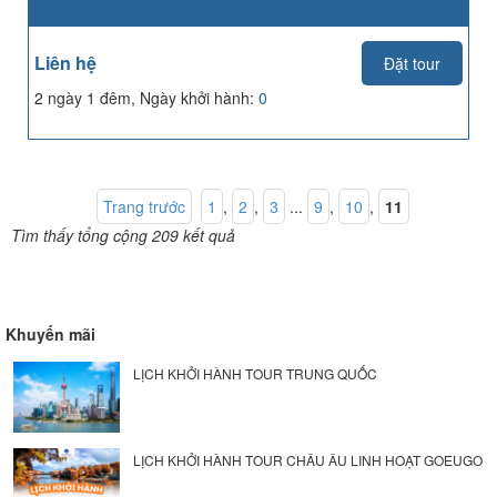
Liên hệ
Đặt tour
2 ngày 1 đêm, Ngày khởi hành:
0
Trang trước
1
,
2
,
3
...
9
,
10
,
11
Tìm thấy tổng cộng 209 kết quả
Khuyến mãi
LỊCH KHỞI HÀNH TOUR TRUNG QUỐC
LỊCH KHỞI HÀNH TOUR CHÂU ÂU LINH HOẠT GOEUGO