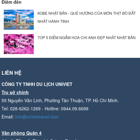
Điểm đến
KOBE NHẬT BẢN - QUÊ HƯƠNG CỦA MÓN THỊT BÒ ĐẮT
NHẤT HÀNH TINH
TOP 5 ĐIỂM NGẮM HOA CHI ANH ĐẸP NHẤT NHẬT BẢN
LIÊN HỆ
CÔNG TY TNHH DU LỊCH UNIVIET
Trụ sở chính
55 Nguyễn Văn Linh, Phường Tân Thuận, TP. Hồ Chí Minh.
Tel: 028-6262-1269 - Hotline: 0944.09.6699
Email:
info@univietravel.com
Văn phòng Quận 4