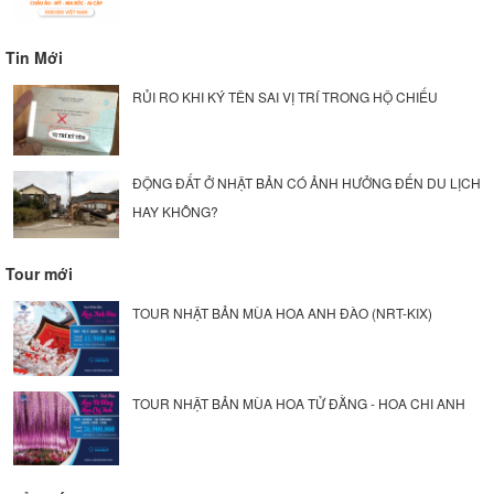
Tin Mới
RỦI RO KHI KÝ TÊN SAI VỊ TRÍ TRONG HỘ CHIẾU
ĐỘNG ĐẤT Ở NHẬT BẢN CÓ ẢNH HƯỞNG ĐẾN DU LỊCH
HAY KHÔNG?
Tour mới
TOUR NHẬT BẢN MÙA HOA ANH ĐÀO (NRT-KIX)
TOUR NHẬT BẢN MÙA HOA TỬ ĐẰNG - HOA CHI ANH