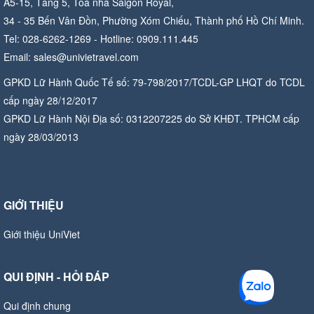
A5-15, Tầng 5, Tòa nhà Saigon Royal,
34 - 35 Bến Vân Đồn, Phường Xóm Chiếu, Thành phố Hồ Chí Minh.
Tel: 028-6262-1269 - Hotline: 0909.111.445
Email: sales@univietravel.com
GPKD Lữ Hành Quốc Tế số: 79-798/2017/TCDL-GP LHQT do TCDL
cấp ngày 28/12/2017
GPKD Lữ Hành Nội Địa số: 0312207225 do Sở KHĐT. TPHCM cấp
ngày 28/03/2013
GIỚI THIỆU
Giới thiệu UniViet
QUI ĐỊNH - HỎI ĐÁP
Qui định chung