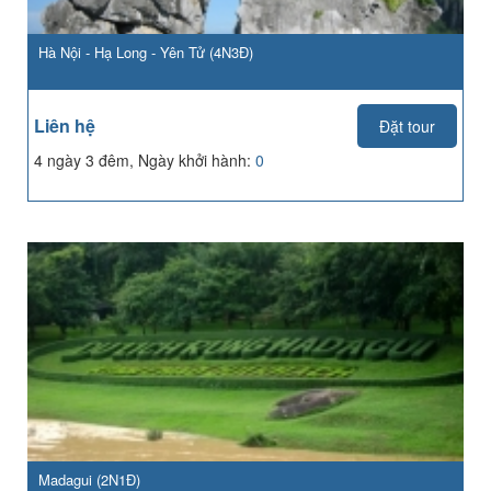
Hà Nội - Hạ Long - Yên Tử (4N3Đ)
Liên hệ
Đặt tour
4 ngày 3 đêm, Ngày khởi hành:
0
Madagui (2N1Đ)