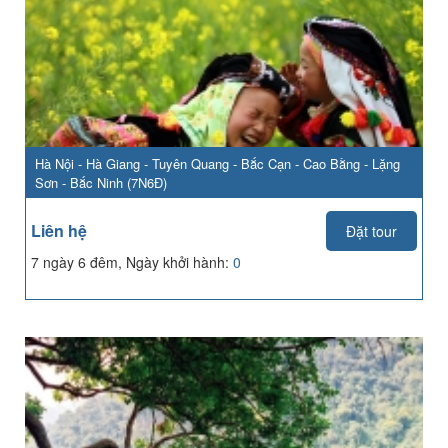
Hà Nội - Hà Giang - Tuyên Quang - Bắc Cạn - Cao Bằng - Lặng
Sơn - Bắc Ninh (7N6Đ)
Liên hệ
Đặt tour
7 ngày 6 đêm, Ngày khởi hành:
0