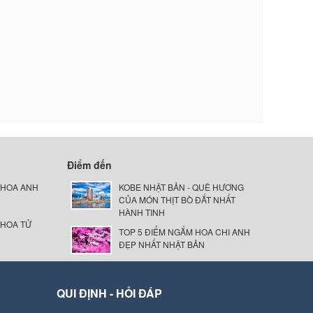
Điểm đến
 HOA ANH
KOBE NHẬT BẢN - QUÊ HƯƠNG
CỦA MÓN THỊT BÒ ĐẮT NHẤT
HÀNH TINH
 HOA TỬ
TOP 5 ĐIỂM NGẮM HOA CHI ANH
ĐẸP NHẤT NHẬT BẢN
QUI ĐỊNH - HỎI ĐÁP