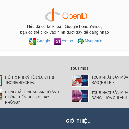
Nếu đã có tài khoản Google hoặc Yahoo,
bạn có thể click vào hình dưới đây để đăng nhập
Google
Yahoo
Myopenid
Tour mới
RỦI RO KHI KÝ TÊN SAI VỊ TRÍ
TOUR NHẬT BẢN MÙA
TRONG HỘ CHIẾU
ĐÀO (NRT-KIX)
ĐỘNG ĐẤT Ở NHẬT BẢN CÓ ẢNH
TOUR NHẬT BẢN MÙA
HƯỞNG ĐẾN DU LỊCH HAY
ĐẰNG - HOA CHI ANH
KHÔNG?
GIỚI THIỆU