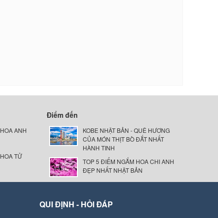
Điểm đến
 HOA ANH
KOBE NHẬT BẢN - QUÊ HƯƠNG
CỦA MÓN THỊT BÒ ĐẮT NHẤT
HÀNH TINH
 HOA TỬ
TOP 5 ĐIỂM NGẮM HOA CHI ANH
ĐẸP NHẤT NHẬT BẢN
QUI ĐỊNH - HỎI ĐÁP