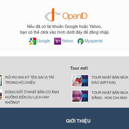
Nếu đã có tài khoản Google hoặc Yahoo,
bạn có thể click vào hình dưới đây để đăng nhập
Google
Yahoo
Myopenid
Tour mới
RỦI RO KHI KÝ TÊN SAI VỊ TRÍ
TOUR NHẬT BẢN MÙA
TRONG HỘ CHIẾU
ĐÀO (NRT-KIX)
ĐỘNG ĐẤT Ở NHẬT BẢN CÓ ẢNH
TOUR NHẬT BẢN MÙA
HƯỞNG ĐẾN DU LỊCH HAY
ĐẰNG - HOA CHI ANH
KHÔNG?
GIỚI THIỆU