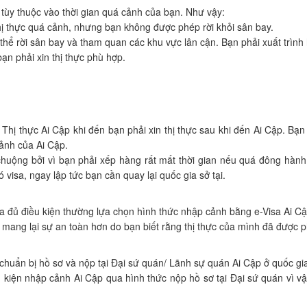
tùy thuộc vào thời gian quá cảnh của bạn. Như vậy:
hị thực quá cảnh, nhưng bạn không được phép rời khỏi sân bay.
 thể rời sân bay và tham quan các khu vực lân cận. Bạn phải xuất trình
ạn phải xin thị thực phù hợp.
Thị thực Ai Cập khi đến bạn phải xin thị thực sau khi đến Ai Cập. Bạn
cảnh của Ai Cập.
huộng bởi vì bạn phải xếp hàng rất mất thời gian nếu quá đông hành
isa, ngay lập tức bạn cần quay lại quốc gia sở tại.
a đủ điều kiện thường lựa chọn hình thức nhập cảnh bằng e-Visa Ai Cậ
 mang lại sự an toàn hơn do bạn biết rằng thị thực của mình đã được ph
chuẩn bị hồ sơ và nộp tại Đại sứ quán/ Lãnh sự quán Ai Cập ở quốc gi
kiện nhập cảnh Ai Cập qua hình thức nộp hồ sơ tại Đại sứ quán vì vậ