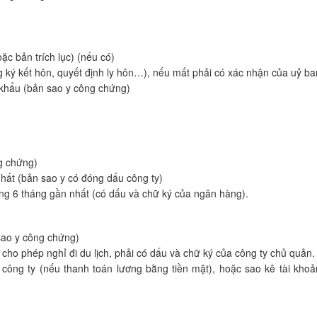
ặc bản trích lục) (nếu có)
g ký kết hôn, quyết định ly hôn…), nếu mất phải có xác nhận của uỷ b
 khẩu (bản sao y công chứng)
g chứng)
hất (bản sao y có đóng dấu công ty)
ng 6 tháng gần nhất (có dấu và chữ ký của ngân hàng).
sao y công chứng)
 cho phép nghỉ đi du lịch, phải có dấu và chữ ký của công ty chủ quản.
ông ty (nếu thanh toán lương bằng tiền mặt), hoặc sao kê tài kho