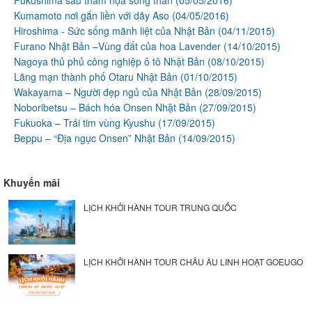
Fukushima sau thảm họa sóng thần
(05/05/2016)
Kumamoto nơi gắn liền với dãy Aso
(04/05/2016)
Hiroshima - Sức sống mãnh liệt của Nhật Bản
(04/11/2015)
Furano Nhật Bản –Vùng đất của hoa Lavender
(14/10/2015)
Nagoya thủ phủ công nghiệp ô tô Nhật Bản
(08/10/2015)
Lãng mạn thành phố Otaru Nhật Bản
(01/10/2015)
Wakayama – Người đẹp ngủ của Nhật Bản
(28/09/2015)
Noboribetsu – Bách hóa Onsen Nhật Bản
(27/09/2015)
Fukuoka – Trái tim vùng Kyushu
(17/09/2015)
Beppu – “Địa ngục Onsen” Nhật Bản
(14/09/2015)
Khuyến mãi
LỊCH KHỞI HÀNH TOUR TRUNG QUỐC
LỊCH KHỞI HÀNH TOUR CHÂU ÂU LINH HOẠT GOEUGO