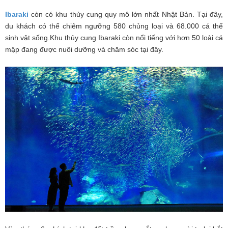
Ibaraki
còn có khu thủy cung quy mô lớn nhất Nhật Bản. Tại đây,
du khách có thể chiêm ngưỡng 580 chủng loại và 68.000 cá thể
sinh vật sống.Khu thủy cung Ibaraki còn nổi tiếng với hơn 50 loài cá
mập đang được nuôi dưỡng và chăm sóc tại đây.