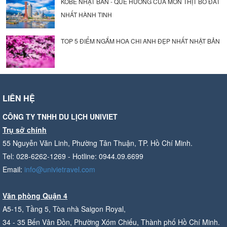
KOBE NHẬT BẢN - QUÊ HƯƠNG CỦA MÓN THỊT BÒ ĐẮT
NHẤT HÀNH TINH
TOP 5 ĐIỂM NGẮM HOA CHI ANH ĐẸP NHẤT NHẬT BẢN
LIÊN HỆ
CÔNG TY TNHH DU LỊCH UNIVIET
Trụ sở chính
55 Nguyễn Văn Linh, Phường Tân Thuận, TP. Hồ Chí Minh.
Tel: 028-6262-1269 - Hotline: 0944.09.6699
Email:
info@univietravel.com
Văn phòng Quận 4
A5-15, Tầng 5, Tòa nhà Saigon Royal,
34 - 35 Bến Vân Đồn, Phường Xóm Chiếu, Thành phố Hồ Chí Minh.