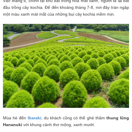
Vào tháng 6, chính tại khu đất trồng hoa mắt xanh, người ta lại bắt
đầu trồng cây kochia. Để đến khoảng tháng 7-8, nơi đây tràn ngập
một màu xanh mát mắt của những bụi cây kochia mềm mịn.
Mùa hè đến
Ibaraki
, du khách cũng có thể ghé thăm
thung lũng
Hananuki
với khung cảnh thơ mộng, xanh mướt.