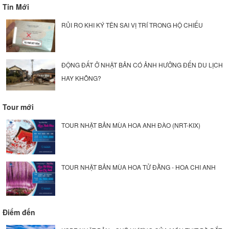
Tin Mới
RỦI RO KHI KÝ TÊN SAI VỊ TRÍ TRONG HỘ CHIẾU
ĐỘNG ĐẤT Ở NHẬT BẢN CÓ ẢNH HƯỞNG ĐẾN DU LỊCH
HAY KHÔNG?
Tour mới
TOUR NHẬT BẢN MÙA HOA ANH ĐÀO (NRT-KIX)
TOUR NHẬT BẢN MÙA HOA TỬ ĐẰNG - HOA CHI ANH
Điểm đến