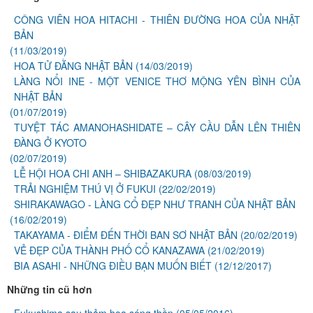
CÔNG VIÊN HOA HITACHI - THIÊN ĐƯỜNG HOA CỦA NHẬT
BẢN
(11/03/2019)
HOA TỬ ĐẰNG NHẬT BẢN
(14/03/2019)
LÀNG NỔI INE - MỘT VENICE THƠ MỘNG YÊN BÌNH CỦA
NHẬT BẢN
(01/07/2019)
TUYỆT TÁC AMANOHASHIDATE – CÂY CẦU DẪN LÊN THIÊN
ĐÀNG Ở KYOTO
(02/07/2019)
LỄ HỘI HOA CHI ANH – SHIBAZAKURA
(08/03/2019)
TRẢI NGHIỆM THÚ VỊ Ở FUKUI
(22/02/2019)
SHIRAKAWAGO - LÀNG CỔ ĐẸP NHƯ TRANH CỦA NHẬT BẢN
(16/02/2019)
TAKAYAMA - ĐIỂM ĐẾN THỜI BAN SƠ NHẬT BẢN
(20/02/2019)
VẺ ĐẸP CỦA THÀNH PHỐ CỔ KANAZAWA
(21/02/2019)
BIA ASAHI - NHỮNG ĐIỀU BẠN MUỐN BIẾT
(12/12/2017)
Những tin cũ hơn