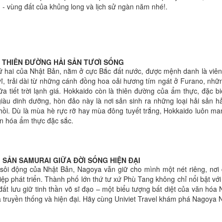
- vùng đất của khủng long và lịch sử ngàn năm nhé!.
 THIÊN ĐƯỜNG HẢI SẢN TƯƠI SỐNG
ứ hai của Nhật Bản, nằm ở cực Bắc đất nước, được mệnh danh là viên
vĩ, trải dài từ những cánh đồng hoa oải hương tím ngát ở Furano, nh
a tiết trời lạnh giá. Hokkaido còn là thiên đường của ẩm thực, đặc b
iàu dinh dưỡng, hòn đảo này là nơi sản sinh ra những loại hải sản 
 hồi. Dù là mùa hè rực rỡ hay mùa đông tuyết trắng, Hokkaido luôn m
n hóa ẩm thực đặc sắc.
 SẢN SAMURAI GIỮA ĐỜI SỐNG HIỆN ĐẠI
 sôi động của Nhật Bản, Nagoya vẫn giữ cho mình một nét riêng, nơ
iệp phát triển. Thành phố lớn thứ tư xứ Phù Tang không chỉ nổi bật v
đất lưu giữ tinh thần võ sĩ đạo – một biểu tượng bất diệt của văn hó
 truyền thống và hiện đại. Hãy cùng Univiet Travel khám phá Nagoya N