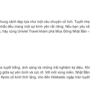
khung cảnh đẹp tựa như một câu chuyện cổ tích. Tuyết nhẹ
khắc đều mang một sự bình yên rất riêng. Nếu bạn yêu vẻ
ng, hãy cùng Univiet Travel khám phá Mùa Đông Nhật Bản –
tuyết trắng, ánh sáng và những trải nghiệm kỳ diệu. Khi
g giữa sự yên bình và rực rỡ. Với mỗi vùng miền, Nhật Bản
yoto cổ kính tĩnh lặng, cho đến Hokkaido ngập tràn tuyết