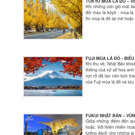
TOKYO MÙA LÁ ĐỎ – V
Khi những cơn gió mát là
đổi màu là kōyō - mùa lá
thì mùa lá đỏ lại mê hoặc
FUJI MÙA LÁ ĐỎ - BI
Khi thu về, Nhật Bản khoá
thiêng của xứ sở hoa anh 
rực rỡ đã tạo nên bức tr
của Fuji mùa lá đỏ và lư
FUKUI NHẬT BẢN – VÙ
Giữa những điểm đến que
hoặc. Với thiên nhiên hoa
tưởng dành cho những ai 