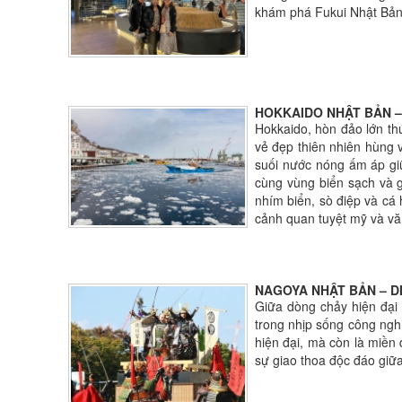
khám phá Fukui Nhật Bản 
HOKKAIDO NHẬT BẢN –
Hokkaido, hòn đảo lớn th
vẻ đẹp thiên nhiên hùng 
suối nước nóng ấm áp giữ
cùng vùng biển sạch và g
nhím biển, sò điệp và cá
cảnh quan tuyệt mỹ và vă
NAGOYA NHẬT BẢN – DI
Giữa dòng chảy hiện đại
trong nhịp sống công ngh
hiện đại, mà còn là miền 
sự giao thoa độc đáo giữa