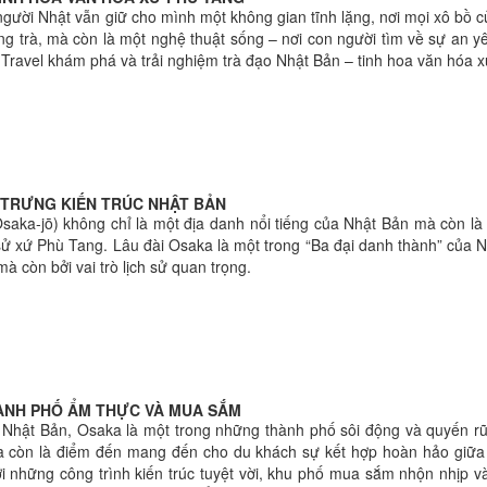
người Nhật vẫn giữ cho mình một không gian tĩnh lặng, nơi mọi xô bồ c
ng trà, mà còn là một nghệ thuật sống – nơi con người tìm về sự an y
t Travel khám phá và trải nghiệm trà đạo Nhật Bản – tinh hoa văn hóa 
U TRƯNG KIẾN TRÚC NHẬT BẢN
a-jō) không chỉ là một địa danh nổi tiếng của Nhật Bản mà còn là b
 sử xứ Phù Tang. Lâu đài Osaka là một trong “Ba đại danh thành” của N
mà còn bởi vai trò lịch sử quan trọng.
ÀNH PHỐ ẨM THỰC VÀ MUA SẮM
Nhật Bản, Osaka là một trong những thành phố sôi động và quyến rũ
a còn là điểm đến mang đến cho du khách sự kết hợp hoàn hảo giữa v
i những công trình kiến trúc tuyệt vời, khu phố mua sắm nhộn nhịp v