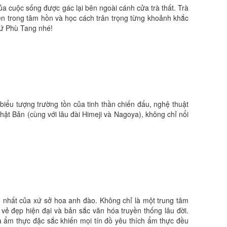
ủa cuộc sống được gác lại bên ngoài cánh cửa trà thất. Trà
ên trong tâm hồn và học cách trân trọng từng khoảnh khắc
xứ Phù Tang nhé!
iểu tượng trường tồn của tinh thần chiến đấu, nghệ thuật
hật Bản (cùng với lâu đài Himeji và Nagoya), không chỉ nổi
 nhất của xứ sở hoa anh đào. Không chỉ là một trung tâm
ẻ đẹp hiện đại và bản sắc văn hóa truyền thống lâu đời.
à ẩm thực đặc sắc khiến mọi tín đồ yêu thích ẩm thực đều