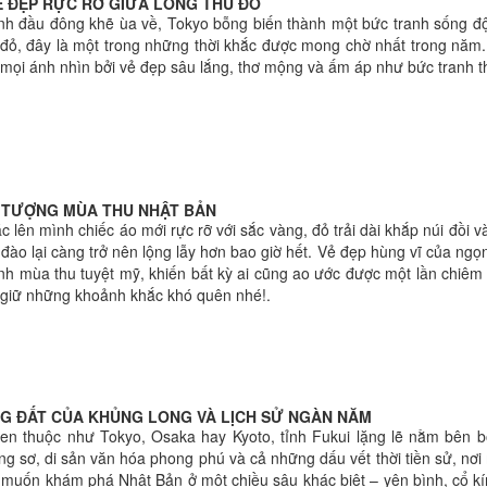
Ẻ ĐẸP RỰC RỠ GIỮA LÒNG THỦ ĐÔ
nh đầu đông khẽ ùa về, Tokyo bỗng biến thành một bức tranh sống độ
 đỏ, đây là một trong những thời khắc được mong chờ nhất trong nă
 mọi ánh nhìn bởi vẻ đẹp sâu lắng, thơ mộng và ấm áp như bức tranh th
ỂU TƯỢNG MÙA THU NHẬT BẢN
c lên mình chiếc áo mới rực rỡ với sắc vàng, đỏ trải dài khắp núi đồi 
đào lại càng trở nên lộng lẫy hơn bao giờ hết. Vẻ đẹp hùng vĩ của ng
anh mùa thu tuyệt mỹ, khiến bất kỳ ai cũng ao ước được một lần chiêm
u giữ những khoảnh khắc khó quên nhé!.
NG ĐẤT CỦA KHỦNG LONG VÀ LỊCH SỬ NGÀN NĂM
n thuộc như Tokyo, Osaka hay Kyoto, tỉnh Fukui lặng lẽ nằm bên b
ng sơ, di sản văn hóa phong phú và cả những dấu vết thời tiền sử, nơi 
muốn khám phá Nhật Bản ở một chiều sâu khác biệt – yên bình, cổ kí