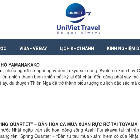
ƯỚC
VISA - VÉ BAY
LỊCH KHỞI HÀNH
KINH NGHIỆM D
A HỒ YAMANAKAKO
n, nhiều người sẽ nghĩ ngay đến Tokyo sôi động, Kyoto cổ kính hay O
thiên nhiên thanh bình khiến bất kỳ ai đặt chân đến cũng phải say mê
 ấy, du thuyền Thiên Nga đã trở thành biểu tượng du lịch đặc sắc mà d
ING QUARTET” – BẢN HÒA CA MÙA XUÂN RỰC RỠ TẠI TOYAMA
 nước Nhật ngập tràn sắc hoa, dòng sông Asahi Funakawa tại thị trấn 
mang tên “Spring Quartet” – “Bản tứ tấu mùa xuân” hiếm có của Nhật 