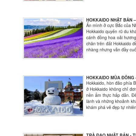
HOKKAIDO NHẬT BẢN –
Ẩn mình ở cực Bắc của Nhậ
Hokkaido quyến rũ du khá
cánh đồng hoa oải hương 
chân trên đất Hokkaido đ
nhàng nhưng vẫn đầy cuố
HOKKAIDO MÙA ĐÔNG 
Hokkaido, hòn đảo phía B
ở Hokkaido không chỉ đơn 
nền ẩm thực hấp dẫn. Đến
lành và những khoảnh khắ
khám phá vẻ đẹp tự nhiên
TRÀ ĐẠO NHẬT BẢN - 