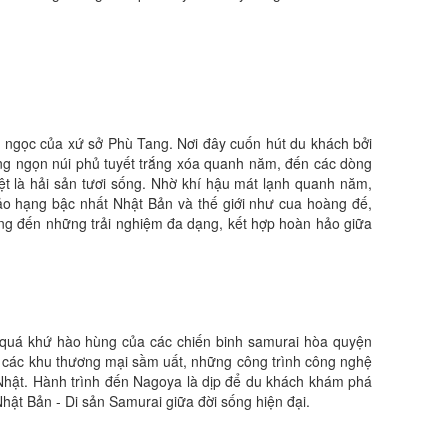
 ngọc của xứ sở Phù Tang. Nơi đây cuốn hút du khách bởi
ững ngọn núi phủ tuyết trắng xóa quanh năm, đến các dòng
iệt là hải sản tươi sống. Nhờ khí hậu mát lạnh quanh năm,
hảo hạng bậc nhất Nhật Bản và thế giới như cua hoàng đế,
ang đến những trải nghiệm đa dạng, kết hợp hoàn hảo giữa
i quá khứ hào hùng của các chiến binh samurai hòa quyện
ới các khu thương mại sầm uất, những công trình công nghệ
a Nhật. Hành trình đến Nagoya là dịp để du khách khám phá
hật Bản - Di sản Samurai giữa đời sống hiện đại.