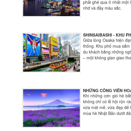
phải ghé qua ít nhất một
nhớ và đầy màu sắc.
SHINSAIBASHI - KHU 
Giữa lòng Osaka hiện đại
thống. Khu phố mua sắm n
du khách bằng những ngõ 
– một không gian giao thoa
NHỮNG CÔNG VIÊN HOA
Khi những cơn gió hè bắt
không chỉ có lễ hội rộn 
vừa mát mẻ, vừa đẹp để t
mùa hè Nhật Bản dưới đây