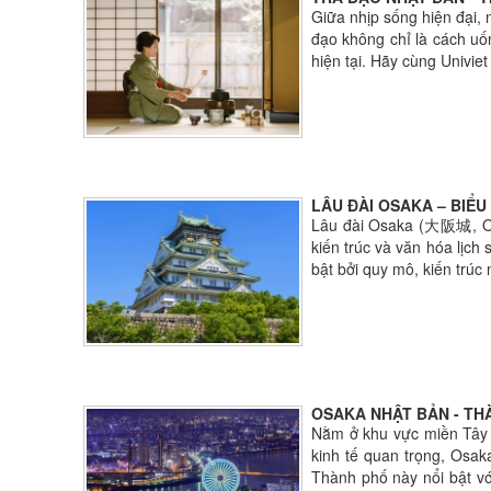
Giữa nhịp sống hiện đại, 
đạo không chỉ là cách uố
hiện tại. Hãy cùng Univie
LÂU ĐÀI OSAKA – BIỂ
Lâu đài Osaka (大阪城, Osak
kiến trúc và văn hóa lịch
bật bởi quy mô, kiến trúc 
OSAKA NHẬT BẢN - TH
Nằm ở khu vực miền Tây 
kinh tế quan trọng, Osak
Thành phố này nổi bật vớ