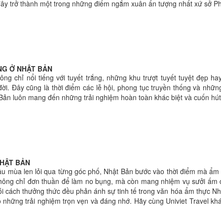
 đây trở thành một trong những điểm ngắm xuân ấn tượng nhất xứ sở P
NG Ở NHẬT BẢN
g chỉ nổi tiếng với tuyết trắng, những khu trượt tuyết tuyệt đẹp h
 đời. Đây cũng là thời điểm các lễ hội, phong tục truyền thống và nh
Bản luôn mang đến những trải nghiệm hoàn toàn khác biệt và cuốn hút
HẬT BẢN
ầu mùa len lỏi qua từng góc phố, Nhật Bản bước vào thời điểm mà ẩm 
ông chỉ đơn thuần để làm no bụng, mà còn mang nhiệm vụ sưởi ấm cơ th
ỗi cách thưởng thức đều phản ánh sự tinh tế trong văn hóa ẩm thực Nh
ho những trải nghiệm trọn vẹn và đáng nhớ. Hãy cùng Univiet Travel k