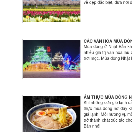
vẻ đẹp đặc biệt, đưa nơi
CÁC VĂN HÓA MÙA ĐÔ
Mùa đông ở Nhật Bản khôn
nhiều giá trị văn hoá lâu
trời mọc. Mùa đông Nhật 
ẨM THỰC MÙA ĐÔNG N
Khi những cơn gió lạnh đ
thực mùa đông nơi đây kh
giá lạnh. Mỗi hương vị, m
trở thành chất xúc tác c
Bản nhé!