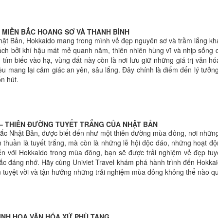
 MIỀN BẮC HOANG SƠ VÀ THANH BÌNH
t Bản, Hokkaido mang trong mình vẻ đẹp nguyên sơ và trầm lắng khác b
ch bởi khí hậu mát mẻ quanh năm, thiên nhiên hùng vĩ và nhịp sống ch
tím biếc vào hạ, vùng đất này còn là nơi lưu giữ những giá trị văn h
ều mang lại cảm giác an yên, sâu lắng. Đây chính là điểm đến lý tư
n hút.
– THIÊN ĐƯỜNG TUYẾT TRẮNG CỦA NHẬT BẢN
ắc Nhật Bản, được biết đến như một thiên đường mùa đông, nơi những
thuần là tuyết trắng, mà còn là những lễ hội độc đáo, những hoạt độn
 với Hokkaido trong mùa đông, bạn sẽ được trải nghiệm vẻ đẹp tuyệt
c đáng nhớ. Hãy cùng Univiet Travel khám phá hành trình đến Hokka
 tuyệt vời và tận hưởng những trải nghiệm mùa đông không thể nào q
TINH HOA VĂN HÓA XỨ PHÙ TANG