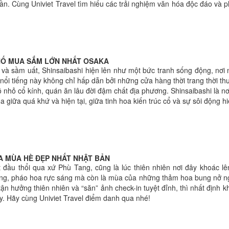
 lần. Cùng Univiet Travel tìm hiểu các trải nghiệm văn hóa độc đáo v
PHỐ MUA SẮM LỚN NHẤT OSAKA
 và sầm uất, Shinsaibashi hiện lên như một bức tranh sống động, nơi 
ổi tiếng này không chỉ hấp dẫn bởi những cửa hàng thời trang thời th
nhỏ cổ kính, quán ăn lâu đời đậm chất địa phương. Shinsaibashi là nơ
 giữa quá khứ và hiện tại, giữa tinh hoa kiến trúc cổ và sự sôi động hi
 MÙA HÈ ĐẸP NHẤT NHẬT BẢN
 đầu thổi qua xứ Phù Tang, cũng là lúc thiên nhiên nơi đây khoác 
ràng, pháo hoa rực sáng mà còn là mùa của những thảm hoa bung nở n
ận hưởng thiên nhiên và “săn” ảnh check-in tuyệt đỉnh, thì nhất định
. Hãy cùng Univiet Travel điểm danh qua nhé!