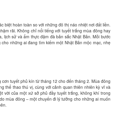
iệt hoàn toàn so với những đô thị náo nhiệt nơi đất liền.
ậm rãi. Không chỉ nổi tiếng với tuyết trắng mùa đông hay
óa, lịch sử và ẩm thực đậm đà bản sắc Nhật Bản. Mỗi bước
ởng cho những ai đang tìm kiếm một Nhật Bản mộc mạc, nhẹ
 cơn tuyết phủ kín từ tháng 12 cho đến tháng 2. Mùa đông
g thể thao thú vị, cùng với cảnh quan thiên nhiên kỳ vĩ và
 vời của một xứ sở phủ đầy tuyết trắng, không khí trong
ido mùa đông – một chuyến đi lý tưởng cho những ai muốn
uên.