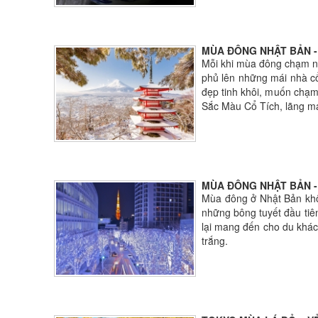
MÙA ĐÔNG NHẬT BẢN -
Mỗi khi mùa đông chạm ng
phủ lên những mái nhà c
đẹp tinh khôi, muốn chạm
Sắc Màu Cổ Tích, lãng mạ
MÙA ĐÔNG NHẬT BẢN -
Mùa đông ở Nhật Bản khôn
những bông tuyết đầu tiê
lại mang đến cho du khác
trắng.