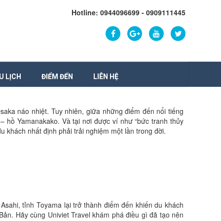
Hotline: 0944096699 - 0909111445
U LỊCH
ĐIỂM ĐẾN
LIÊN HỆ
saka náo nhiệt. Tuy nhiên, giữa những điểm đến nổi tiếng
 – hồ Yamanakako. Và tại nơi được ví như “bức tranh thủy
u khách nhất định phải trải nghiệm một lần trong đời.
Asahi, tỉnh Toyama lại trở thành điểm đến khiến du khách
Bản. Hãy cùng Univiet Travel khám phá điều gì đã tạo nên