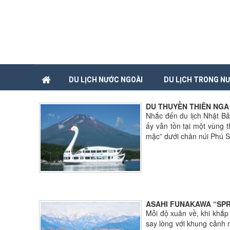
DU LỊCH NƯỚC NGOÀI
DU LỊCH TRONG N
DU THUYỀN THIÊN NG
Nhắc đến du lịch Nhật Bả
ấy vẫn tồn tại một vùng 
mặc” dưới chân núi Phú Sĩ
ASAHI FUNAKAWA “SPR
Mỗi độ xuân về, khi khắp
say lòng với khung cảnh 