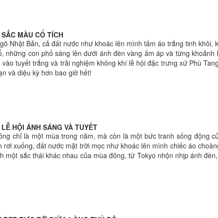
 SẮC MÀU CỔ TÍCH
õ Nhật Bản, cả đất nước như khoác lên mình tấm áo trắng tinh khôi, 
ổ, những con phố sáng lên dưới ánh đèn vàng ấm áp và từng khoảnh 
 vào tuyết trắng và trải nghiệm không khí lễ hội đặc trưng xứ Phù Ta
n và diệu kỳ hơn bao giờ hết!
 LỄ HỘI ÁNH SÁNG VÀ TUYẾT
g chỉ là một mùa trong năm, mà còn là một bức tranh sống động của 
n rơi xuống, đất nước mặt trời mọc như khoác lên mình chiếc áo choàn
h một sắc thái khác nhau của mùa đông, từ Tokyo nhộn nhịp ánh đèn, K