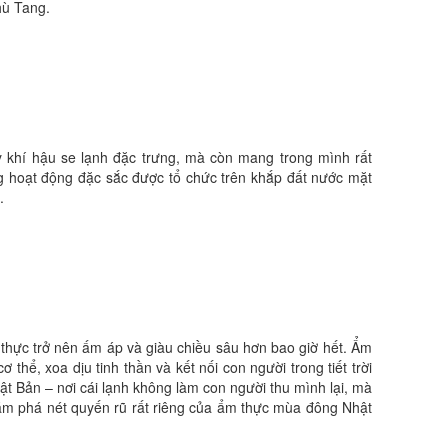
hù Tang.
ay khí hậu se lạnh đặc trưng, mà còn mang trong mình rất
ững hoạt động đặc sắc được tổ chức trên khắp đất nước mặt
.
thực trở nên ấm áp và giàu chiều sâu hơn bao giờ hết. Ẩm
ể, xoa dịu tinh thần và kết nối con người trong tiết trời
ật Bản – nơi cái lạnh không làm con người thu mình lại, mà
hám phá nét quyến rũ rất riêng của ẩm thực mùa đông Nhật