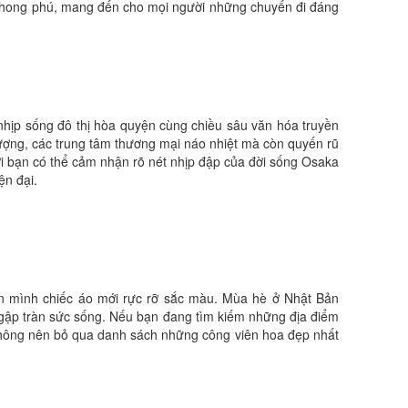
à phong phú, mang đến cho mọi người những chuyến đi đáng
nhịp sống đô thị hòa quyện cùng chiều sâu văn hóa truyền
ượng, các trung tâm thương mại náo nhiệt mà còn quyến rũ
i bạn có thể cảm nhận rõ nét nhịp đập của đời sống Osaka
ện đại.
lên mình chiếc áo mới rực rỡ sắc màu. Mùa hè ở Nhật Bản
gập tràn sức sống. Nếu bạn đang tìm kiếm những địa điểm
 không nên bỏ qua danh sách những công viên hoa đẹp nhất