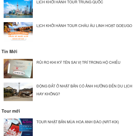
LỊCH KHỞI HÀNH TOUR TRUNG QUỐC
LỊCH KHỞI HÀNH TOUR CHÂU ÂU LINH HOẠT GOEUGO
Tin Mới
RỦI RO KHI KÝ TÊN SAI VỊ TRÍ TRONG HỘ CHIẾU
ĐỘNG ĐẤT Ở NHẬT BẢN CÓ ẢNH HƯỞNG ĐẾN DU LỊCH
HAY KHÔNG?
Tour mới
TOUR NHẬT BẢN MÙA HOA ANH ĐÀO (NRT-KIX)