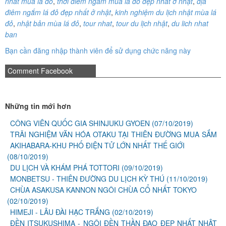
nhat mua la do
,
thời điểm ngắm mùa lá đỏ đẹp nhất ở nhật
,
địa
điêm ngắm lá đỏ đẹp nhất ở nhật
,
kinh nghiệm du lịch nhật mùa lá
đỏ
,
nhật bản mùa lá đỏ
,
tour nhat
,
tour du lịch nhật
,
du lich nhat
ban
Bạn cần đăng nhập thành viên để sử dụng chức năng này
Comment Facebook
Những tin mới hơn
CÔNG VIÊN QUỐC GIA SHINJUKU GYOEN
(07/10/2019)
TRÃI NGHIỆM VĂN HÓA OTAKU TẠI THIÊN ĐƯỜNG MUA SẮM
AKIHABARA-KHU PHỐ ĐIỆN TỬ LỚN NHẤT THẾ GIỚI
(08/10/2019)
DU LỊCH VÀ KHÁM PHÁ TOTTORI
(09/10/2019)
MONBETSU - THIÊN ĐƯỜNG DU LỊCH KỲ THÚ
(11/10/2019)
CHÙA ASAKUSA KANNON NGÔI CHÙA CỔ NHẤT TOKYO
(02/10/2019)
HIMEJI - LÂU ĐÀI HẠC TRẮNG
(02/10/2019)
ĐỀN ITSUKUSHIMA - NGÔI ĐỀN THẦN ĐẠO ĐẸP NHẤT NHẬT