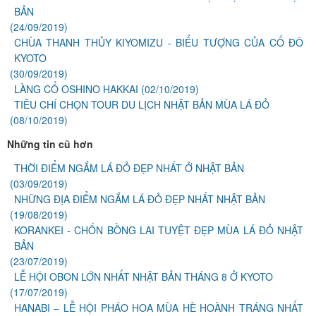
BẢN
(24/09/2019)
CHÙA THANH THỦY KIYOMIZU - BIỂU TƯỢNG CỦA CỐ ĐÔ
KYOTO
(30/09/2019)
LÀNG CỔ OSHINO HAKKAI
(02/10/2019)
TIÊU CHÍ CHỌN TOUR DU LỊCH NHẬT BẢN MÙA LÁ ĐỎ
(08/10/2019)
Những tin cũ hơn
THỜI ĐIỂM NGẮM LÁ ĐỎ ĐẸP NHẤT Ở NHẬT BẢN
(03/09/2019)
NHỮNG ĐỊA ĐIỂM NGẮM LÁ ĐỎ ĐẸP NHẤT NHẬT BẢN
(19/08/2019)
KORANKEI - CHỐN BỒNG LAI TUYỆT ĐẸP MÙA LÁ ĐỎ NHẬT
BẢN
(23/07/2019)
LỄ HỘI OBON LỚN NHẤT NHẬT BẢN THÁNG 8 Ở KYOTO
(17/07/2019)
HANABI – LỄ HỘI PHÁO HOA MÙA HÈ HOÀNH TRÁNG NHẤT