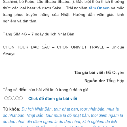
Sashimi, bò Kobe, Lẩu Shabu Shabu...). Đặc biệt thỏa thích thưởng
thức các loại beer và rượu Sake... Trải nghiệm
tắm Onsen
và mặc
trang phục truyền thống của Nhật. Hướng dẫn viên giàu kinh
nghiệm và tận tâm.
Tặng SIM 4G – 7 ngày du lịch Nhật Bản
CHỌN TOUR ĐẶC SẮC – CHỌN UNIVIET TRAVEL – Unique
Always
Tác giả bài viết:
Đỗ Quyên
Nguồn tin:
Tổng Hợp
Tổng số điểm của bài viết là: 0 trong 0 đánh giá
Click để đánh giá bài viết
Từ khóa:
Du lịch Nhật Bản
,
tour nhat ban
,
tour nhật bản
,
mua la
do nhat ban
,
Nhật Bản
,
tour mùa lá đỏ nhật bản
,
thoi diem ngam la
do dep nhat
,
dia diem ngam la do dep nhat
,
kinh nghiem du lich