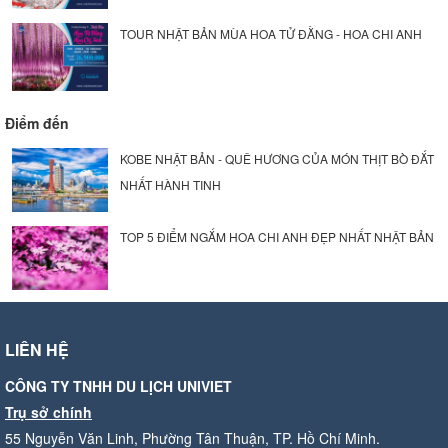
TOUR NHẬT BẢN MÙA HOA TỬ ĐẰNG - HOA CHI ANH
Điểm đến
KOBE NHẬT BẢN - QUÊ HƯƠNG CỦA MÓN THỊT BÒ ĐẮT
NHẤT HÀNH TINH
TOP 5 ĐIỂM NGẮM HOA CHI ANH ĐẸP NHẤT NHẬT BẢN
LIÊN HỆ
CÔNG TY TNHH DU LỊCH UNIVIET
Trụ sở chính
55 Nguyễn Văn Linh, Phường Tân Thuận, TP. Hồ Chí Minh.