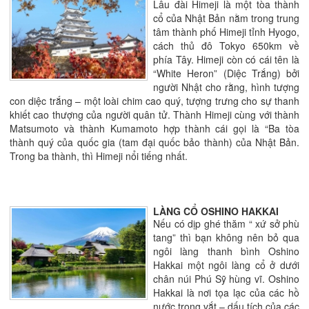
Lâu đài Himeji là một tòa thành
cổ của Nhật Bản nằm trong trung
tâm thành phố Himeji tỉnh Hyogo,
cách thủ đô Tokyo 650km về
phía Tây. Himeji còn có cái tên là
“White Heron” (Diệc Trắng) bởi
người Nhật cho rằng, hình tượng
con diệc trắng – một loài chim cao quý, tượng trưng cho sự thanh
khiết cao thượng của người quân tử. Thành Himeji cùng với thành
Matsumoto và thành Kumamoto hợp thành cái gọi là “Ba tòa
thành quý của quốc gia (tam đại quốc bảo thành) của Nhật Bản.
Trong ba thành, thì Himeji nổi tiếng nhất.
LÀNG CỔ OSHINO HAKKAI
Nếu có dịp ghé thăm “ xứ sở phù
tang” thì bạn không nên bỏ qua
ngôi làng thanh bình Oshino
Hakkai một ngôi làng cổ ở dưới
chân núi Phú Sỹ hùng vĩ. Oshino
Hakkai là nơi tọa lạc của các hồ
nước trong vắt – dấu tích của các