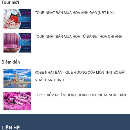
Tour mới
TOUR NHẬT BẢN MÙA HOA ANH ĐÀO (NRT-KIX)
TOUR NHẬT BẢN MÙA HOA TỬ ĐẰNG - HOA CHI ANH
Điểm đến
KOBE NHẬT BẢN - QUÊ HƯƠNG CỦA MÓN THỊT BÒ ĐẮT
NHẤT HÀNH TINH
TOP 5 ĐIỂM NGẮM HOA CHI ANH ĐẸP NHẤT NHẬT BẢN
LIÊN HỆ