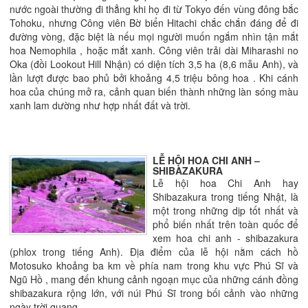
nước ngoài thường đi thẳng khi họ đi từ Tokyo đến vùng đông bắc
Tohoku, nhưng Công viên Bờ biển Hitachi chắc chắn đáng để đi
đường vòng, đặc biệt là nếu mọi người muốn ngắm nhìn tận mắt
hoa Nemophila , hoặc mắt xanh. Công viên trải dài Miharashi no
Oka (đồi Lookout Hill Nhận) có diện tích 3,5 ha (8,6 mẫu Anh), và
lần lượt được bao phủ bởi khoảng 4,5 triệu bông hoa . Khi cánh
hoa của chúng mở ra, cảnh quan biến thành những làn sóng màu
xanh lam dường như hợp nhất đất và trời.
LỄ HỘI HOA CHI ANH –
SHIBAZAKURA
Lễ hội hoa Chi Anh hay
Shibazakura trong tiếng Nhật, là
một trong những dịp tốt nhất và
phổ biến nhất trên toàn quốc để
xem hoa chi anh - shibazakura
(phlox trong tiếng Anh). Địa điểm của lễ hội nằm cách hồ
Motosuko khoảng ba km về phía nam trong khu vực Phú Sĩ và
Ngũ Hồ , mang đến khung cảnh ngoạn mục của những cánh đồng
shibazakura rộng lớn, với núi Phú Sĩ trong bối cảnh vào những
ngày trời quang.