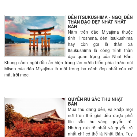
ĐỀN ITSUKUSHIMA - NGÔI ĐỀN
THẦN ĐẠO ĐẸP NHẤT NHẬT
BẢN
Nằm trên đảo Miyajima thuộc
tỉnh Hiroshima, đền Itsukushima
hay còn gọi là thần xã
Itsukushima là công trình thần
đạo quan trọng của Nhật Bản.
Khung cảnh ngôi đền ẩn hiện trong làn nước biển phía trước núi
Misen của đảo Miyajima là một trong ba cảnh đẹp nhất của xứ
mặt trời mọc.
QUYẾN RŨ SẮC THU NHẬT
BẢN
Mùa thu đang đến, và khắp mọi
nơi trên thế giới đều được phủ
lên sắc thu vàng quyến rũ.
Nhưng rực rỡ nhất và quyến rũ
nhất chỉ có thể là Nhật Bản. Tuy