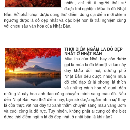
nhiên, chỉ rất ít người thật sự
được trải nghiệm Mùa lá đỏ Nhật
Bản. Bởi phải chọn được đúng thời điểm, đúng địa điểm mới chiêm
ngưỡng được lá đỏ đẹp nhất và đặc biệt hơn là trải nghiệm cùng
với chiều sâu văn hóa của Nhật Bản.
THỜI ĐIỂM NGẮM LÁ ĐỎ ĐẸP
NHẤT Ở NHẬT BẢN
Mùa thu của Nhật hay còn được
gọi là mùa lá đỏ Momiji vì lúc này
đây khắp đồi núi, đường phố
Nhật Bản đều được nhuộm mùa
đỏ chủ đạo từ lá phong, lá thích
và những cánh hoa rẻ quạt, đến
những lá cây hoa anh đào cũng chuyển mình sang màu đỏ. Nếu
đến Nhật Bản vào thời điểm này, bạn sẽ được ngắm nhìn sự thay
lá của thực vật nơi đây từ xanh thẳm chuyển sang màu vàng ươm
và cuối cùng là đỏ rực. Tuy nhiên, không phải ai cũng có thể biết
được thời điểm ngắm lá đỏ đẹp nhất ở nhật bản là khi nào?