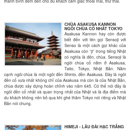
thanh bình đem đến cho du khách cảm giác thoải mái, thư thái.
CHÙA ASAKUSA KANNON
NGÔI CHÙA CỔ NHẤT TOKYO
Asakusa Kannon hay còn được
biết đến với tên gọi Sensoji với
Senso là một cách gọi khác của
Asakusa còn “ji” trong tiếng Nhật
có nghĩa là đến, chùa. Sensoji là
ngôi chùa cổ nằm ở Asakusa,
Taito, Tokyo, Nhật Bản. Nằm
cạnh ngôi chùa là một ngôi đền Shinto, đền Asakusa. Đây là ngôi
đền cổ xưa nhất không chỉ của Asakusa mà còn là của Nhật Bản,
chùa được xây dựng hoàn chỉnh vào năm 645. Có thể nói đây là
ngôi đền cổ nhất và quan trọng nhất của Nhật và là địa điểm mà
du khách không nên bỏ qua khi ghé thăm Tokyo nói riêng và Nhật
Bản nói chung.
HIMEJI - LÂU ĐÀI HẠC TRẮNG