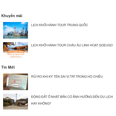
Khuyến mãi
LỊCH KHỞI HÀNH TOUR TRUNG QUỐC
LỊCH KHỞI HÀNH TOUR CHÂU ÂU LINH HOẠT GOEUGO
Tin Mới
RỦI RO KHI KÝ TÊN SAI VỊ TRÍ TRONG HỘ CHIẾU
ĐỘNG ĐẤT Ở NHẬT BẢN CÓ ẢNH HƯỞNG ĐẾN DU LỊCH
HAY KHÔNG?