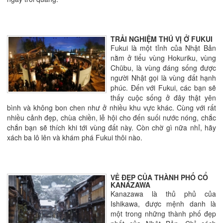
TRẢI NGHIỆM THÚ VỊ Ở FUKUI
Fukui là một tỉnh của Nhật Bản
nằm ở tiểu vùng Hokuriku, vùng
Chūbu, là vùng đáng sống được
người Nhật gọi là vùng đất hạnh
phúc. Đến với Fukui, các bạn sẽ
thấy cuộc sống ở đây thật yên
bình và không bon chen như ở nhiều khu vực khác. Cùng với rất
nhiều cảnh đẹp, chùa chiền, lễ hội cho đến suối nước nóng, chắc
chắn bạn sẽ thích khi tới vùng đất này. Còn chờ gì nữa nhỉ, hãy
xách ba lô lên và khám phá Fukui thôi nào.
VẺ ĐẸP CỦA THÀNH PHỐ CỔ
KANAZAWA
Kanazawa là thủ phủ của
Ishikawa, được mệnh danh là
một trong những thành phố đẹp