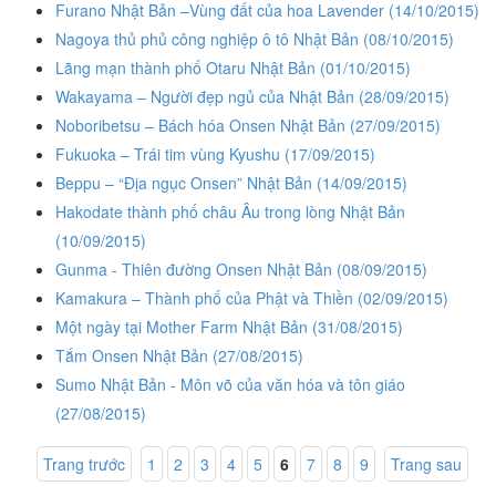
Furano Nhật Bản –Vùng đất của hoa Lavender
(14/10/2015)
Nagoya thủ phủ công nghiệp ô tô Nhật Bản
(08/10/2015)
Lãng mạn thành phố Otaru Nhật Bản
(01/10/2015)
Wakayama – Người đẹp ngủ của Nhật Bản
(28/09/2015)
Noboribetsu – Bách hóa Onsen Nhật Bản
(27/09/2015)
Fukuoka – Trái tim vùng Kyushu
(17/09/2015)
Beppu – “Địa ngục Onsen” Nhật Bản
(14/09/2015)
Hakodate thành phố châu Âu trong lòng Nhật Bản
(10/09/2015)
Gunma - Thiên đường Onsen Nhật Bản
(08/09/2015)
Kamakura – Thành phố của Phật và Thiền
(02/09/2015)
Một ngày tại Mother Farm Nhật Bản
(31/08/2015)
Tắm Onsen Nhật Bản
(27/08/2015)
Sumo Nhật Bản - Môn võ của văn hóa và tôn giáo
(27/08/2015)
Trang trước
1
2
3
4
5
6
7
8
9
Trang sau