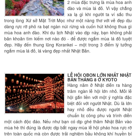
2 mùa đặc trưng là mùa hoa anh
đào và mùa lá đỏ. Vì vậy chẳng
xa lạ gì khi người ta ví sắc thu
trong lòng Xứ sở Mặt Trời Mọc như một nàng thơ với vẻ đẹp dịu
dàng rực rỡ phô ra bạt ngàn núi rừng và cuốn hút không thua gì
mùa hoa anh đào. Khi du lịch Nhật vào dịp này, bạn không phải
băn khoăn tìm kiếm nơi nào đó - để được ngắm mùa lá đỏ tuyệt
đẹp. Hãy đến thung lũng Korankei – một trong 3 điểm lý tưởng
ngắm mùa lá đỏ, lá vàng đẹp nhất Nhật Bản.
LỄ HỘI OBON LỚN NHẤT NHẬT
BẢN THÁNG 8 Ở KYOTO
Hàng năm ở Nhật diễn ra hàng
trăm ngàn lễ hội lớn nhỏ. Mỗi lễ
hội gắn liền với một ý nghĩa đặc
biệt đối với người Nhật. Dù là lớn
hay nhỏ đều được người Nhật
chuẩn bị công phu và trình diễn
một cách độc đáo. Nếu như bạn có dịp ghé thăm Nhật Bản vào
mùa hè thì đúng là được dịp bắt ngay mùa lễ hội pháo hoa rực rỡ
trên toàn quốc mà còn được trải nghiệm bầu không khí huyền bí