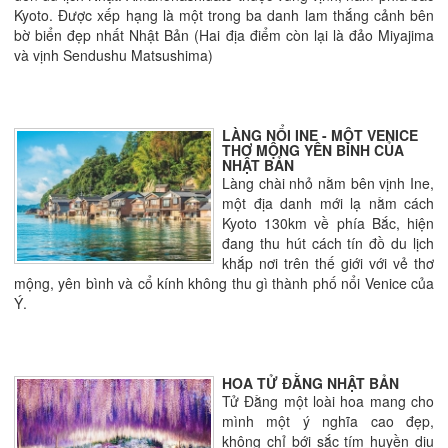
Kyoto. Được xếp hạng là một trong ba danh lam thắng cảnh bên
bờ biển đẹp nhất Nhật Bản (Hai địa điểm còn lại là đảo Miyajima
và vịnh Sendushu Matsushima)
LÀNG NỔI INE - MỘT VENICE
THƠ MỘNG YÊN BÌNH CỦA
NHẬT BẢN
Làng chài nhỏ nằm bên vịnh Ine,
một địa danh mới lạ nằm cách
Kyoto 130km về phía Bắc, hiện
đang thu hút cách tín đồ du lịch
khắp nơi trên thế giới với vẻ thơ
mộng, yên bình và cổ kính không thu gì thành phố nổi Venice của
Ý.
HOA TỬ ĐẰNG NHẬT BẢN
Tử Đằng một loài hoa mang cho
mình một ý nghĩa cao đẹp,
không chỉ bới sắc tím huyền dịu