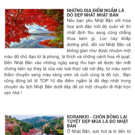
NHỮNG ĐỊA ĐIỂM NGẮM LÁ
ĐỎ ĐẸP NHẤT NHẬT BẢN
Nếu bạn yêu Nhật Bản với mùa
hoa anh đào mỗi độ xuân về thì
nhất định thu sang cũng chẳng
thua kém gì. Lúc này khắp
đường phố, đồi núi Nhật Bản cả
không gian như được nhuộm một
màu đỏ chủ đạo từ lá phong, lá thích và những cánh hoa rẻ quạt.
Đến Nhật Bản vào những ngày sang thu bạn sẽ được tận mắt
chứng kiến sự thay lá của các loài thực vật nơi đây, từ màu xanh
thẫm chuyển sang màu vàng ươm và cuối cùng là đỏ rực.. Bạn
cũng đừng bỏ lỡ TOP 10 địa điểm ngắm lá đỏ đẹp nhất trong
chuyến du lịch Nhật Bản dưới đây để có một chuyến đi thật trọn
vẹn nhé !
KORANKEI - CHỐN BỒNG LAI
TUYỆT ĐẸP MÙA LÁ ĐỎ NHẬT
BẢN
Ở Nhật Bản, sức hút lạ kì đến từ