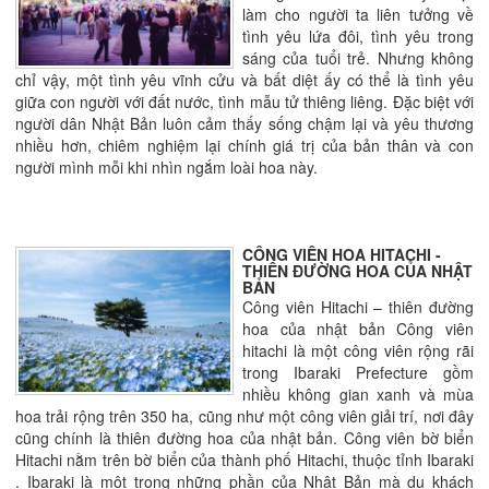
làm cho người ta liên tưởng về
tình yêu lứa đôi, tình yêu trong
sáng của tuổi trẻ. Nhưng không
chỉ vậy, một tình yêu vĩnh cửu và bất diệt ấy có thể là tình yêu
giữa con người với đất nước, tình mẫu tử thiêng liêng. Đặc biệt với
người dân Nhật Bản luôn cảm thấy sống chậm lại và yêu thương
nhiều hơn, chiêm nghiệm lại chính giá trị của bản thân và con
người mình mỗi khi nhìn ngắm loài hoa này.
CÔNG VIÊN HOA HITACHI -
THIÊN ĐƯỜNG HOA CỦA NHẬT
BẢN
Công viên Hitachi – thiên đường
hoa của nhật bản Công viên
hitachi là một công viên rộng rãi
trong Ibaraki Prefecture gồm
nhiều không gian xanh và mùa
hoa trải rộng trên 350 ha, cũng như một công viên giải trí, nơi đây
cũng chính là thiên đường hoa của nhật bản. Công viên bờ biển
Hitachi nằm trên bờ biển của thành phố Hitachi, thuộc tỉnh Ibaraki
. Ibaraki là một trong những phần của Nhật Bản mà du khách