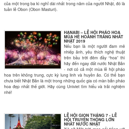
của một trong ba kì nghỉ dài nhất trong năm của người Nhật, đó là
tuần lễ Obon (Obon Masturi).
HANABI – LỄ HỘI PHÁO HOA
MÙA HÈ HOÀNH TRÁNG NHẤT
NHẬT 2019
Nếu bạn là một người đam mê
nhiếp ảnh, yêu thích nghệ thuật
trên bầu trời đêm đầy “hoa” thì
hãy đến ngay đất nước Nhật Bản
- nơi có cả một mùa lễ hội pháo
hoa trên không trung, cực kỳ lung linh và huyền ảo. Có thể bạn
chưa biết Nhật Bản là một trong những quốc gia có màn bắn pháo
hoa đẹp nhất thế giới. Hãy cùng Univiet tìm hiểu và trải nghiệm
nhé!
LỄ HỘI GION THÁNG 7 - LỄ
HỘI TRUYỀN THỐNG LỚN
NHẤT NƯỚC NHẬT