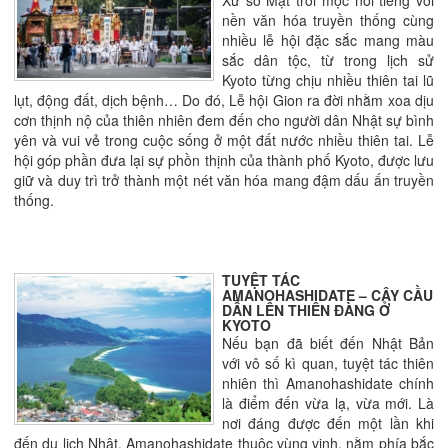
Xứ sở Mặt trời mọc nổi tiếng với
nền văn hóa truyền thống cùng
nhiều lễ hội đặc sắc mang màu
sắc dân tộc, từ trong lịch sử
Kyoto từng chịu nhiều thiên tai lũ
lụt, động đất, dịch bệnh… Do đó, Lễ hội Gion ra đời nhằm xoa dịu
cơn thịnh nộ của thiên nhiên đem đến cho người dân Nhật sự bình
yên và vui vẻ trong cuộc sống ở một đất nước nhiều thiên tai. Lễ
hội góp phần đưa lại sự phồn thịnh của thành phố Kyoto, được lưu
giữ và duy trì trở thành một nét văn hóa mang đậm dấu ấn truyền
thống.
TUYỆT TÁC
AMANOHASHIDATE – CÂY CẦU
DẪN LÊN THIÊN ĐÀNG Ở
KYOTO
Nếu bạn đã biết đến Nhật Bản
với vô số kì quan, tuyệt tác thiên
nhiên thì Amanohashidate chính
là điểm đến vừa lạ, vừa mới. Là
nơi đáng được đến một lần khi
đến du lịch Nhật. Amanohashidate thuộc vùng vịnh, nằm phía bắc