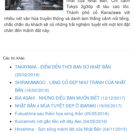
nhất của Nhật Bản. Chỉ cách
Tokyo 2g30p đi tàu cao tốc.
Thành phố cổ Kanazawa với
nhiều nét văn hóa truyền thống và danh lam thắng cảnh nổi tiếng,
chắc chắn du khách sẽ có những trải nghiệm tuyệt vời một khi đặt
chân đến mảnh đất này.
Các tin khác
TAKAYAMA - ĐIỂM ĐẾN THỜI BAN SƠ NHẬT BẢN
(20/02/2019)
SHIRAKAWAGO - LÀNG CỔ ĐẸP NHƯ TRANH CỦA NHẬT
BẢN
(16/02/2019)
BIA ASAHI - NHỮNG ĐIỀU BẠN MUỐN BIẾT
(12/12/2017)
NHẬT BẢN 4 MÙA TUYỆT ĐẸP Ở IBARAKI
(19/05/2017)
Fukushima sau thảm họa sóng thần
(05/05/2016)
Kumamoto nơi gắn liền với dãy Aso
(04/05/2016)
Hiroshima - Sức sống mãnh liệt của Nhật Bản
(04/11/2015)