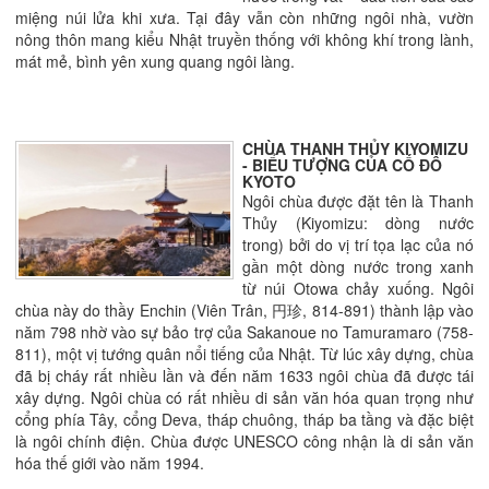
miệng núi lửa khi xưa. Tại đây vẫn còn những ngôi nhà, vườn
nông thôn mang kiểu Nhật truyền thống với không khí trong lành,
mát mẻ, bình yên xung quang ngôi làng.
CHÙA THANH THỦY KIYOMIZU
- BIỂU TƯỢNG CỦA CỐ ĐÔ
KYOTO
Ngôi chùa được đặt tên là Thanh
Thủy (Kiyomizu: dòng nước
trong) bởi do vị trí tọa lạc của nó
gần một dòng nước trong xanh
từ núi Otowa chảy xuống. Ngôi
chùa này do thầy Enchin (Viên Trân, 円珍, 814-891) thành lập vào
năm 798 nhờ vào sự bảo trợ của Sakanoue no Tamuramaro (758-
811), một vị tướng quân nổi tiếng của Nhật. Từ lúc xây dựng, chùa
đã bị cháy rất nhiều lần và đến năm 1633 ngôi chùa đã được tái
xây dựng. Ngôi chùa có rất nhiều di sản văn hóa quan trọng như
cổng phía Tây, cổng Deva, tháp chuông, tháp ba tầng và đặc biệt
là ngôi chính điện. Chùa được UNESCO công nhận là di sản văn
hóa thế giới vào năm 1994.