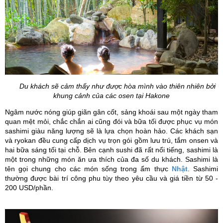
Du khách sẽ cảm thấy như được hòa mình vào thiên nhiên bởi
khung cảnh của các osen tại Hakone
Ngâm nước nóng giúp giãn gân cốt, sảng khoái sau một ngày tham
quan mệt mỏi, chắc chắn ai cũng đói và bữa tối được phục vụ món
sashimi giàu năng lượng sẽ là lựa chọn hoàn hảo. Các khách sạn
và ryokan đều cung cấp dịch vụ trọn gói gồm lưu trú, tắm onsen và
hai bữa sáng tối tại chỗ. Bên cạnh sushi đã rất nổi tiếng, sashimi là
một trong những món ăn ưa thích của đa số du khách.
Sashimi là
tên gọi chung cho các món sống trong ẩm thực
Nhật
.
Sashimi
thường được bài trí công phu tùy theo yêu cầu và giá tiền từ 50 -
200 USD/phần.