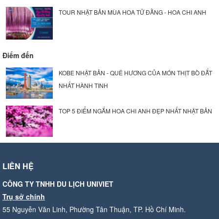
TOUR NHẬT BẢN MÙA HOA TỬ ĐẰNG - HOA CHI ANH
Điểm đến
KOBE NHẬT BẢN - QUÊ HƯƠNG CỦA MÓN THỊT BÒ ĐẮT
NHẤT HÀNH TINH
TOP 5 ĐIỂM NGẮM HOA CHI ANH ĐẸP NHẤT NHẬT BẢN
LIÊN HỆ
CÔNG TY TNHH DU LỊCH UNIVIET
Trụ sở chính
55 Nguyễn Văn Linh, Phường Tân Thuận, TP. Hồ Chí Minh.