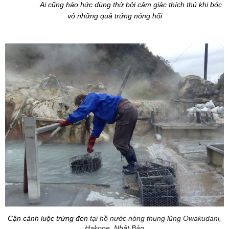
Ai cũng háo hức dùng thử bởi cảm giác thích thú khi bóc
vỏ những quả trứng nóng hổi
Cận cảnh luộc trứng đen
tại hồ nước nóng thung lũng Owakudani,
Hakone, Nhật Bản