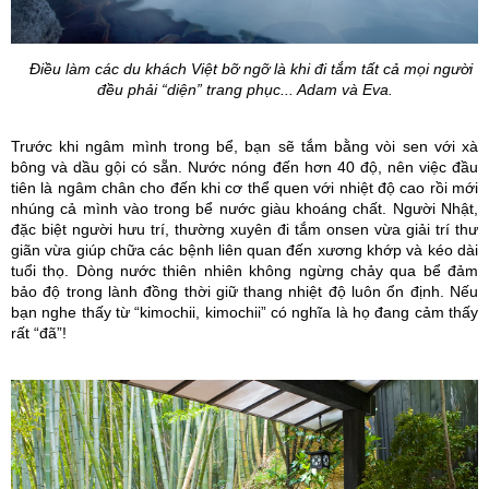
Điều làm các du khách Việt bỡ ngỡ là khi đi tắm tất cả mọi người
đều phải “diện” trang phục... Adam và Eva.
Trước khi ngâm mình trong bể, bạn sẽ tắm bằng vòi sen với xà
bông và dầu gội có sẵn. Nước nóng đến hơn 40 độ, nên việc đầu
tiên là ngâm chân cho đến khi cơ thể quen với nhiệt độ cao rồi mới
nhúng cả mình vào trong bể nước giàu khoáng chất. Người Nhật,
đặc biệt người hưu trí, thường xuyên đi tắm onsen vừa giải trí thư
giãn vừa giúp chữa các bệnh liên quan đến xương khớp và kéo dài
tuổi thọ. Dòng nước thiên nhiên không ngừng chảy qua bể đảm
bảo độ trong lành đồng thời giữ thang nhiệt độ luôn ổn định. Nếu
bạn nghe thấy từ “kimochii, kimochii” có nghĩa là họ đang cảm thấy
rất “đã”!