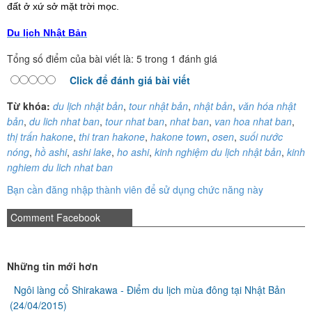
đất ở xứ sở mặt trời mọc.
Du lịch Nhật Bản
Tổng số điểm của bài viết là: 5 trong 1 đánh giá
Click để đánh giá bài viết
Từ khóa:
du lịch nhật bản
,
tour nhật bản
,
nhật bản
,
văn hóa nhật
bản
,
du lich nhat ban
,
tour nhat ban
,
nhat ban
,
van hoa nhat ban
,
thị trấn hakone
,
thi tran hakone
,
hakone town
,
osen
,
suối nước
nóng
,
hồ ashi
,
ashi lake
,
ho ashi
,
kinh nghiệm du lịch nhật bản
,
kinh
nghiem du lich nhat ban
Bạn cần đăng nhập thành viên để sử dụng chức năng này
Comment Facebook
Những tin mới hơn
Ngôi làng cổ Shirakawa - Điểm du lịch mùa đông tại Nhật Bản
(24/04/2015)