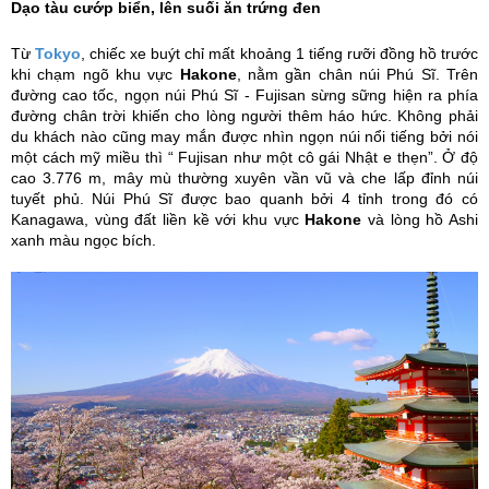
Dạo tàu cướp biển, lên suối ăn trứng đen
Từ
Tokyo
, chiếc xe buýt chỉ mất khoảng 1 tiếng rưỡi đồng hồ trước
khi chạm ngõ khu vực
Hakone
, nằm gần chân núi Phú Sĩ. Trên
đường cao tốc, ngọn núi Phú Sĩ - Fujisan sừng sững hiện ra phía
đường chân trời khiến cho lòng người thêm háo hức. Không phải
du khách nào cũng may mắn được nhìn ngọn núi nổi tiếng bởi nói
một cách mỹ miều thì “ Fujisan như một cô gái Nhật e thẹn”. Ở độ
cao 3.776 m, mây mù thường xuyên vần vũ và che lấp đỉnh núi
tuyết phủ. Núi Phú Sĩ được bao quanh bởi 4 tỉnh trong đó có
Kanagawa, vùng đất liền kề với khu vực
Hakone
và lòng hồ Ashi
xanh màu ngọc bích.