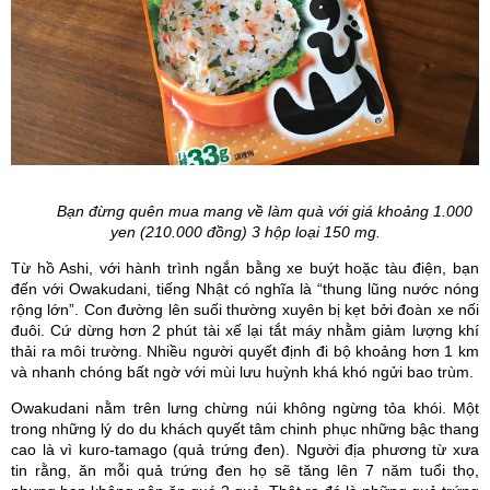
Bạn đừng quên mua mang về làm quà với giá khoảng 1.000
yen (210.000 đồng) 3 hộp loại 150 mg.
Từ hồ Ashi, với hành trình ngắn bằng xe buýt hoặc tàu điện, bạn
đến với Owakudani, tiếng Nhật có nghĩa là “thung lũng nước nóng
rộng lớn”. Con đường lên suối thường xuyên bị kẹt bởi đoàn xe nối
đuôi. Cứ dừng hơn 2 phút tài xế lại tắt máy nhằm giảm lượng khí
thải ra môi trường. Nhiều người quyết định đi bộ khoảng hơn 1 km
và nhanh chóng bất ngờ với mùi lưu huỳnh khá khó ngửi bao trùm.
Owakudani nằm trên lưng chừng núi không ngừng tỏa khói. Một
trong những lý do du khách quyết tâm chinh phục những bậc thang
cao là vì kuro-tamago (quả trứng đen). Người địa phương từ xưa
tin rằng, ăn mỗi quả trứng đen họ sẽ tăng lên 7 năm tuổi thọ,