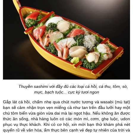
Thuyền sashimi với đầy đủ các loại cá hồi, cá thu, tôm, sò,
mực, bạch tuộc... cực kỳ tươi ngon
Gắp lát cá hồi, chấm nhẹ qua chút nước tương và wasabi (mù tạt)
bạn sẽ cảm nhận trọn vẹn miếng cá như tan trên đầu lưỡi hay một
chú tôm biển vừa giòn vừa dai mà lại ngọt hậu. Nếu không ăn được
thức ăn sống, nhà hàng luôn có các món mì, cơm, ghẹ luộc, udon
phục vụ thực khách. Khi có cơ hội, xin mời bạn thử khám phá nét
quyến rũ về văn hóa, ẩm thực bên cạnh vẻ đẹp tự nhiên của trời và