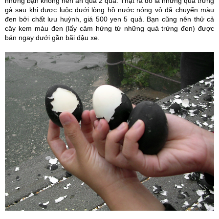
nhưng bạn không nên ăn quá 2 quả. Thật ra đó là những quả trứng
gà sau khi được luộc dưới lòng hồ nước nóng vỏ đã chuyển màu
đen bởi chất lưu huỳnh, giá 500 yen 5 quả. Bạn cũng nên thử cả
cây kem màu đen (lấy cảm hứng từ những quả trứng đen) được
bán ngay dưới gần bãi đậu xe.