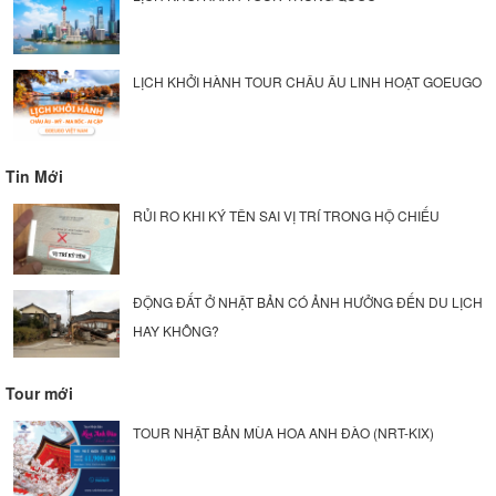
LỊCH KHỞI HÀNH TOUR CHÂU ÂU LINH HOẠT GOEUGO
Tin Mới
RỦI RO KHI KÝ TÊN SAI VỊ TRÍ TRONG HỘ CHIẾU
ĐỘNG ĐẤT Ở NHẬT BẢN CÓ ẢNH HƯỞNG ĐẾN DU LỊCH
HAY KHÔNG?
Tour mới
TOUR NHẬT BẢN MÙA HOA ANH ĐÀO (NRT-KIX)