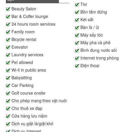
Tivi
Beauty Salon
Bồn tắm đứng
Bar & Coffer lounge
Két sắt
24 hours room services
Bàn là / ủi
Family room
Máy sấy tóc
Bicycle rental
Máy pha cà phê
Evevator
Bình đung nước sôi
Laundry services
Internet trong phòng
Pet allowed
Điện thoai
Wi-fi in public area
Babysitting
Car Parking
Golf course onsite
Cho phép mang theo vật nuôi
Cho thuê xe đạp
Cửa hàng lưu niệm
Dịch vụ giặt là/giặt khô
Dịch vụ Internet