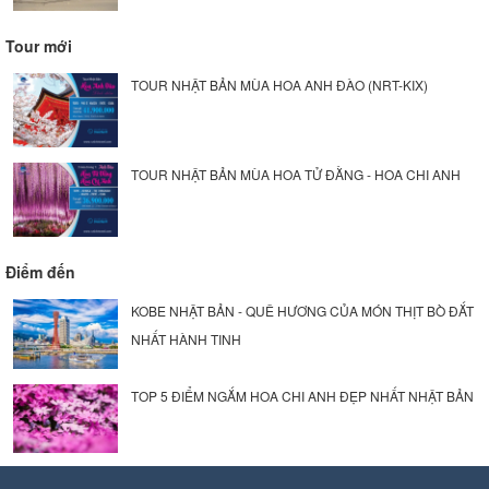
Tour mới
TOUR NHẬT BẢN MÙA HOA ANH ĐÀO (NRT-KIX)
TOUR NHẬT BẢN MÙA HOA TỬ ĐẰNG - HOA CHI ANH
Điểm đến
KOBE NHẬT BẢN - QUÊ HƯƠNG CỦA MÓN THỊT BÒ ĐẮT
NHẤT HÀNH TINH
TOP 5 ĐIỂM NGẮM HOA CHI ANH ĐẸP NHẤT NHẬT BẢN