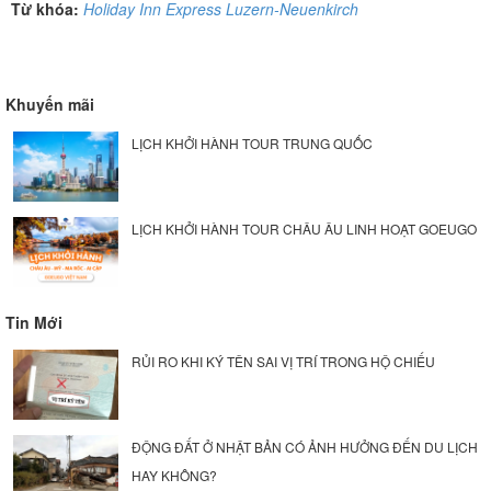
Từ khóa:
Holiday Inn Express Luzern-Neuenkirch
Khuyến mãi
LỊCH KHỞI HÀNH TOUR TRUNG QUỐC
LỊCH KHỞI HÀNH TOUR CHÂU ÂU LINH HOẠT GOEUGO
Tin Mới
RỦI RO KHI KÝ TÊN SAI VỊ TRÍ TRONG HỘ CHIẾU
ĐỘNG ĐẤT Ở NHẬT BẢN CÓ ẢNH HƯỞNG ĐẾN DU LỊCH
HAY KHÔNG?