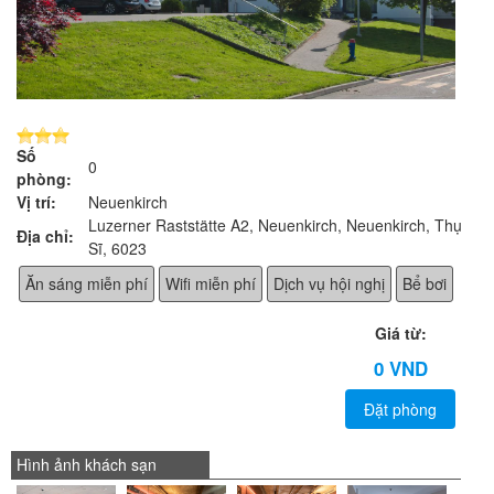
Số
0
phòng:
Vị trí:
Neuenkirch
Luzerner Raststätte A2, Neuenkirch, Neuenkirch, Thụy
Địa chỉ:
Sĩ, 6023
Ăn sáng miễn phí
Wifi miễn phí
Dịch vụ hội nghị
Bể bơi
Giá từ:
0 VND
Đặt phòng
Hình ảnh khách sạn