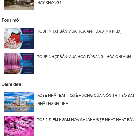
HAY KHÔNG?
Tour mới
TOUR NHẬT BẢN MÙA HOA ANH ĐÀO (NRT-KIX)
TOUR NHẬT BẢN MÙA HOA TỬ ĐẰNG - HOA CHI ANH
Điểm đến
KOBE NHẬT BẢN - QUÊ HƯƠNG CỦA MÓN THỊT BÒ ĐẮT
NHẤT HÀNH TINH
TOP 5 ĐIỂM NGẮM HOA CHI ANH ĐẸP NHẤT NHẬT BẢN