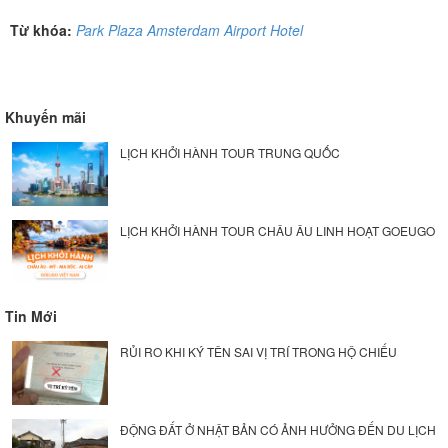
Từ khóa:
Park Plaza Amsterdam Airport Hotel
Khuyến mãi
LỊCH KHỞI HÀNH TOUR TRUNG QUỐC
LỊCH KHỞI HÀNH TOUR CHÂU ÂU LINH HOẠT GOEUGO
Tin Mới
RỦI RO KHI KÝ TÊN SAI VỊ TRÍ TRONG HỘ CHIẾU
ĐỘNG ĐẤT Ở NHẬT BẢN CÓ ẢNH HƯỞNG ĐẾN DU LỊCH