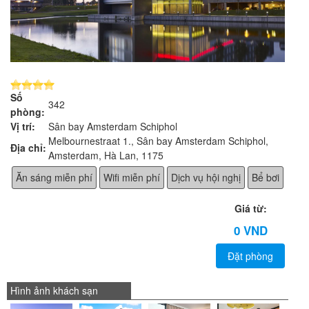
Số
342
phòng:
Vị trí:
Sân bay Amsterdam Schiphol
Melbournestraat 1., Sân bay Amsterdam Schiphol,
Địa chỉ:
Amsterdam, Hà Lan, 1175
Ăn sáng miễn phí
Wifi miễn phí
Dịch vụ hội nghị
Bể bơi
Giá từ:
0 VND
Đặt phòng
Hình ảnh khách sạn