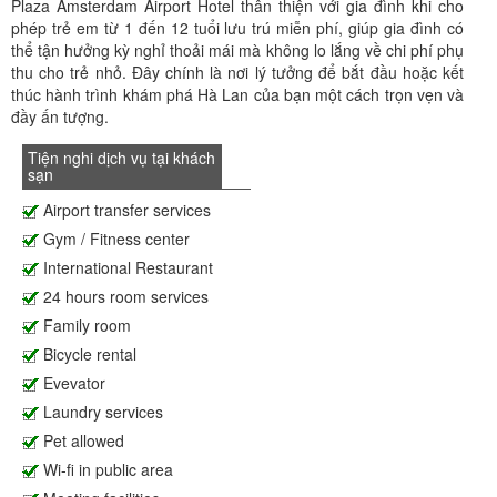
Plaza Amsterdam Airport Hotel thân thiện với gia đình khi cho
phép trẻ em từ 1 đến 12 tuổi lưu trú miễn phí, giúp gia đình có
thể tận hưởng kỳ nghỉ thoải mái mà không lo lắng về chi phí phụ
thu cho trẻ nhỏ. Đây chính là nơi lý tưởng để bắt đầu hoặc kết
thúc hành trình khám phá Hà Lan của bạn một cách trọn vẹn và
đầy ấn tượng.
Tiện nghi dịch vụ tại khách
sạn
Airport transfer services
Gym / Fitness center
International Restaurant
24 hours room services
Family room
Bicycle rental
Evevator
Laundry services
Pet allowed
Wi-fi in public area