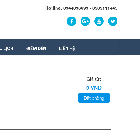
Hotline: 0944096699 - 0909111445
U LỊCH
ĐIỂM ĐẾN
LIÊN HỆ
Giá từ:
0 VND
Đặt phòng