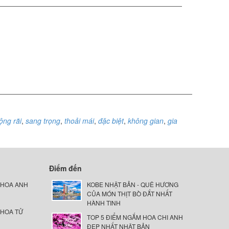
ộng rãi
,
sang trọng
,
thoải mái
,
đặc biệt
,
không gian
,
gia
Điểm đến
 HOA ANH
KOBE NHẬT BẢN - QUÊ HƯƠNG
CỦA MÓN THỊT BÒ ĐẮT NHẤT
HÀNH TINH
 HOA TỬ
TOP 5 ĐIỂM NGẮM HOA CHI ANH
ĐẸP NHẤT NHẬT BẢN