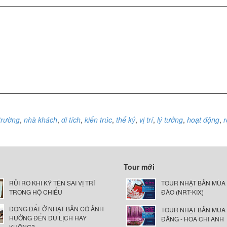
trường
,
nhà khách
,
di tích
,
kiến trúc
,
thế kỷ
,
vị trí
,
lý tưởng
,
hoạt động
,
r
Tour mới
RỦI RO KHI KÝ TÊN SAI VỊ TRÍ
TOUR NHẬT BẢN MÙA
TRONG HỘ CHIẾU
ĐÀO (NRT-KIX)
ĐỘNG ĐẤT Ở NHẬT BẢN CÓ ẢNH
TOUR NHẬT BẢN MÙA
HƯỞNG ĐẾN DU LỊCH HAY
ĐẰNG - HOA CHI ANH
KHÔNG?