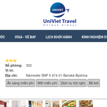
ƯỚC
VISA - VÉ BAY
LỊCH KHỞI HÀNH
KINH NGHIỆM D
Số phòng:
302
Vị trí:
Địa chỉ:
Námestie SNP 5 974 01 Banská Bystrica
Ăn sáng miễn phí
Wifi miễn phí
Dịch vụ hội nghị
Bể bơi