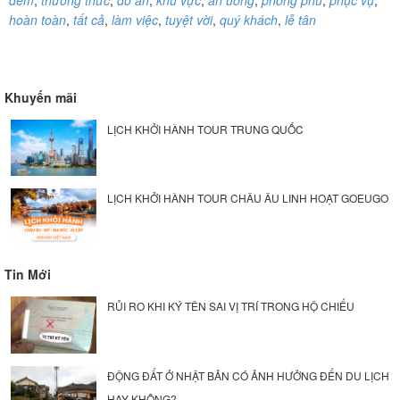
hoàn toàn
,
tất cả
,
làm việc
,
tuyệt vời
,
quý khách
,
lễ tân
Khuyến mãi
LỊCH KHỞI HÀNH TOUR TRUNG QUỐC
LỊCH KHỞI HÀNH TOUR CHÂU ÂU LINH HOẠT GOEUGO
Tin Mới
RỦI RO KHI KÝ TÊN SAI VỊ TRÍ TRONG HỘ CHIẾU
ĐỘNG ĐẤT Ở NHẬT BẢN CÓ ẢNH HƯỞNG ĐẾN DU LỊCH
HAY KHÔNG?