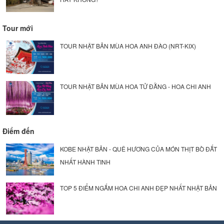
Tour mới
TOUR NHẬT BẢN MÙA HOA ANH ĐÀO (NRT-KIX)
TOUR NHẬT BẢN MÙA HOA TỬ ĐẰNG - HOA CHI ANH
Điểm đến
KOBE NHẬT BẢN - QUÊ HƯƠNG CỦA MÓN THỊT BÒ ĐẮT
NHẤT HÀNH TINH
TOP 5 ĐIỂM NGẮM HOA CHI ANH ĐẸP NHẤT NHẬT BẢN