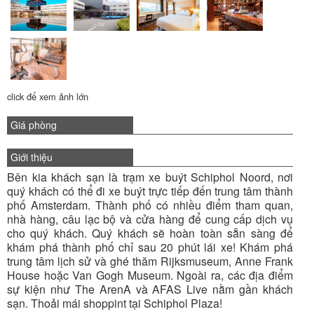
click để xem ảnh lớn
Giá phòng
Giới thiệu
Bên kia khách sạn là trạm xe buýt Schiphol Noord, nơi
quý khách có thể đi xe buýt trực tiếp đến trung tâm thành
phố Amsterdam. Thành phố có nhiều điểm tham quan,
nhà hàng, câu lạc bộ và cửa hàng để cung cấp dịch vụ
cho quý khách. Quý khách sẽ hoàn toàn sẵn sàng để
khám phá thành phố chỉ sau 20 phút lái xe! Khám phá
trung tâm lịch sử và ghé thăm Rijksmuseum, Anne Frank
House hoặc Van Gogh Museum. Ngoài ra, các địa điểm
sự kiện như The ArenA và AFAS Live nằm gần khách
sạn. Thoải mái shoppint tại Schiphol Plaza!