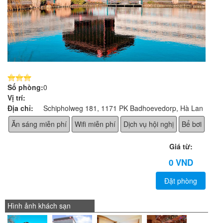
Số phòng:
0
Vị trí:
Địa chỉ:
Schipholweg 181, 1171 PK Badhoevedorp, Hà Lan
Ăn sáng miễn phí
Wifi miễn phí
Dịch vụ hội nghị
Bể bơi
Giá từ:
0 VND
Đặt phòng
Hình ảnh khách sạn