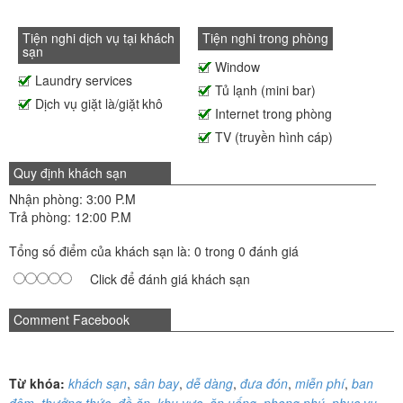
Tiện nghi dịch vụ tại khách
Tiện nghi trong phòng
sạn
Window
Laundry services
Tủ lạnh (mini bar)
Dịch vụ giặt là/giặt khô
Internet trong phòng
TV (truyền hình cáp)
Quy định khách sạn
Nhận phòng: 3:00 P.M
Trả phòng: 12:00 P.M
Tổng số điểm của khách sạn là: 0 trong 0 đánh giá
Click để đánh giá khách sạn
Comment Facebook
Từ khóa:
khách sạn
,
sân bay
,
dễ dàng
,
đưa đón
,
miễn phí
,
ban
đêm
,
thưởng thức
,
đồ ăn
,
khu vực
,
ăn uống
,
phong phú
,
phục vụ
,