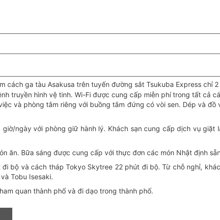
 cách ga tàu Asakusa trên tuyến đường sắt Tsukuba Express chỉ 2 p
h truyền hình vệ tinh. Wi-Fi được cung cấp miễn phí trong tất cả c
việc và phòng tắm riêng với buồng tắm đứng có vòi sen. Dép và đồ v
giờ/ngày với phòng giữ hành lý. Khách sạn cung cấp dịch vụ giặt là
. Bữa sáng được cung cấp với thực đơn các món Nhật định sẵn
đi bộ và cách tháp Tokyo Skytree 22 phút đi bộ. Từ chỗ nghỉ, khác
và Tobu Isesaki.
tham quan thành phố
và
đi dạo trong thành phố
.