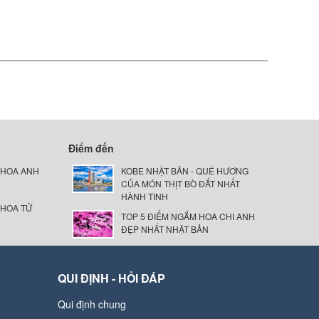
Điểm đến
 HOA ANH
KOBE NHẬT BẢN - QUÊ HƯƠNG
CỦA MÓN THỊT BÒ ĐẮT NHẤT
HÀNH TINH
 HOA TỬ
TOP 5 ĐIỂM NGẮM HOA CHI ANH
ĐẸP NHẤT NHẬT BẢN
QUI ĐỊNH - HỎI ĐÁP
Qui định chung