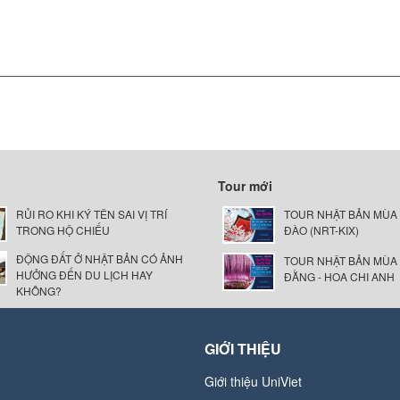
Tour mới
RỦI RO KHI KÝ TÊN SAI VỊ TRÍ
TOUR NHẬT BẢN MÙA
TRONG HỘ CHIẾU
ĐÀO (NRT-KIX)
ĐỘNG ĐẤT Ở NHẬT BẢN CÓ ẢNH
TOUR NHẬT BẢN MÙA
HƯỞNG ĐẾN DU LỊCH HAY
ĐẰNG - HOA CHI ANH
KHÔNG?
GIỚI THIỆU
Giới thiệu UniViet