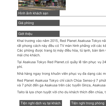
Hình ảnh khách sạn
Giá phòng
Giới thiệu
Khai trương vào năm 2015, Red Planet Asakusa Tokyo nằm
rất phong cách này đều có TV màn hình phẳng với các kên
Các phòng được trang bị máy điều hòa, tủ lạnh, bàn làm 
mái cho khách.
Tại Asakusa Tokyo Red Planet.có quầy lễ tân phục vụ 24 
phí.
Nhà hàng ngay trong khuôn viên phục vụ đa dạng các món ăn
Red Planet Asakusa Tokyo chỉ cách Chùa Senso-ji 7 phút 
và 7 phút đến ga Asakusa trên các tuyến Ginza, Asakusa 
Taito là lựa chọn tuyệt vời cho du khách thích
đền chùa
,
Tiện nghi dịch vụ tại khách
Tiện nghi trong phòng