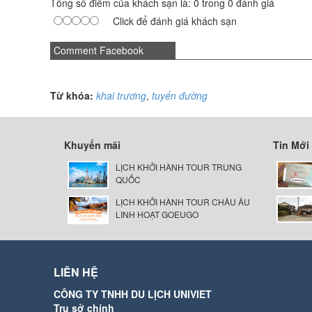
Tổng số điểm của khách sạn là: 0 trong 0 đánh giá
Click để đánh giá khách sạn
Comment Facebook
Từ khóa:
khai trương
,
tuyến đường
Khuyến mãi
Tin Mới
LỊCH KHỞI HÀNH TOUR TRUNG
QUỐC
LỊCH KHỞI HÀNH TOUR CHÂU ÂU
LINH HOẠT GOEUGO
LIÊN HỆ
CÔNG TY TNHH DU LỊCH UNIVIET
Trụ sở chính