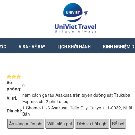
ƯỚC
VISA - VÉ BAY
LỊCH KHỞI HÀNH
KINH NGHIỆM D
Số
0
phòng:
nằm cách ga tàu Asakusa trên tuyến đường sắt Tsukuba
Vị trí:
Express chỉ 2 phút đi bộ
1 Chome-11-6 Asakusa, Taito City, Tokyo 111-0032, Nhật
Địa chỉ:
Bản
Ăn sáng miễn phí
Wifi miễn phí
Dịch vụ hội nghị
Bể bơi