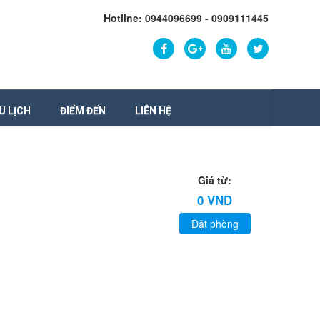
Hotline: 0944096699 - 0909111445
U LỊCH
ĐIỂM ĐẾN
LIÊN HỆ
Giá từ:
0 VND
Đặt phòng