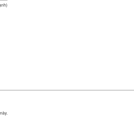
ạnh)
 này.