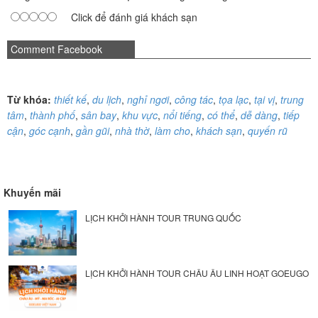
Click để đánh giá khách sạn
Comment Facebook
Từ khóa:
thiết kế
,
du lịch
,
nghỉ ngơi
,
công tác
,
tọa lạc
,
tại vị
,
trung
tâm
,
thành phố
,
sân bay
,
khu vực
,
nổi tiếng
,
có thể
,
dễ dàng
,
tiếp
cận
,
góc cạnh
,
gần gũi
,
nhà thờ
,
làm cho
,
khách sạn
,
quyến rũ
Khuyến mãi
LỊCH KHỞI HÀNH TOUR TRUNG QUỐC
LỊCH KHỞI HÀNH TOUR CHÂU ÂU LINH HOẠT GOEUGO