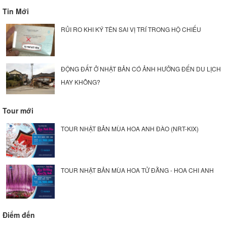
Tin Mới
RỦI RO KHI KÝ TÊN SAI VỊ TRÍ TRONG HỘ CHIẾU
ĐỘNG ĐẤT Ở NHẬT BẢN CÓ ẢNH HƯỞNG ĐẾN DU LỊCH
HAY KHÔNG?
Tour mới
TOUR NHẬT BẢN MÙA HOA ANH ĐÀO (NRT-KIX)
TOUR NHẬT BẢN MÙA HOA TỬ ĐẰNG - HOA CHI ANH
Điểm đến