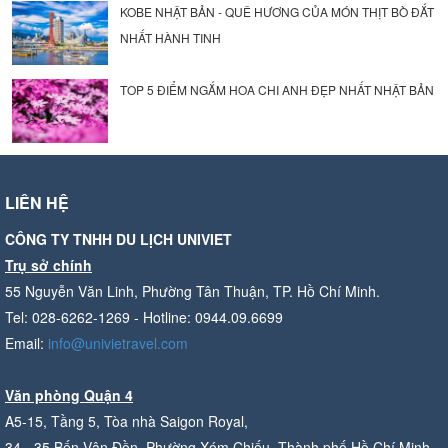
KOBE NHẬT BẢN - QUÊ HƯƠNG CỦA MÓN THỊT BÒ ĐẮT
NHẤT HÀNH TINH
TOP 5 ĐIỂM NGẮM HOA CHI ANH ĐẸP NHẤT NHẬT BẢN
LIÊN HỆ
CÔNG TY TNHH DU LỊCH UNIVIET
Trụ sở chính
55 Nguyễn Văn Linh, Phường Tân Thuận, TP. Hồ Chí Minh.
Tel: 028-6262-1269 - Hotline: 0944.09.6699
Email:
info@univietravel.com
Văn phòng Quận 4
A5-15, Tầng 5, Tòa nhà Saigon Royal,
34 - 35 Bến Vân Đồn, Phường Xóm Chiếu, Thành phố Hồ Chí Minh.