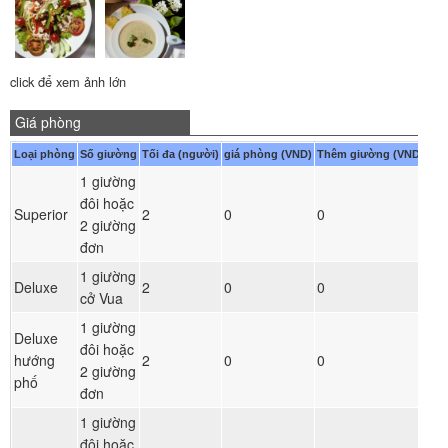
click để xem ảnh lớn
Giá phòng
Loại phòng
Số giường
Tối đa (người)
giá phòng (VND)
Thêm giường (VND)
1 giường
đôi hoặc
Đ
Superior
2
0
0
2 giường
ph
đơn
1 giường
Đ
Deluxe
2
0
0
cở Vua
ph
1 giường
Deluxe
đôi hoặc
Đ
hướng
2
0
0
2 giường
ph
phố
đơn
1 giường
đôi hoặc
Đ