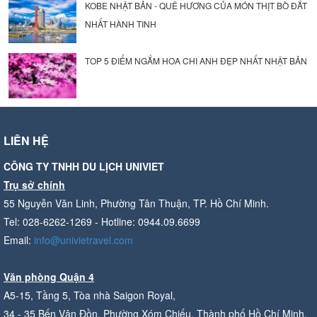
KOBE NHẬT BẢN - QUÊ HƯƠNG CỦA MÓN THỊT BÒ ĐẮT
NHẤT HÀNH TINH
TOP 5 ĐIỂM NGẮM HOA CHI ANH ĐẸP NHẤT NHẬT BẢN
LIÊN HỆ
CÔNG TY TNHH DU LỊCH UNIVIET
Trụ sở chính
55 Nguyễn Văn Linh, Phường Tân Thuận, TP. Hồ Chí Minh.
Tel: 028-6262-1269 - Hotline: 0944.09.6699
Email:
info@univietravel.com
Văn phòng Quận 4
A5-15, Tầng 5, Tòa nhà Saigon Royal,
34 - 35 Bến Vân Đồn, Phường Xóm Chiếu, Thành phố Hồ Chí Minh.