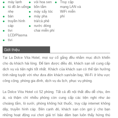
máy lạnh
vòi hoa sen
Truy cập
tủ đồ ăn uống
bồn tắm
mạng LAN và
nhẹ
máy sấy tóc
WiFi miễn
bàn
máy pha
phí
truyền hình
trà/cà phê
cáp
nước đóng
tivi
chai miễn phí
LCD/Plasma
tivi
Giới thiệu
Tại La Dolce Vita Hotel, mọi sự cố gắng đều nhằm mục đích khiến
cho du khách hài lòng. Để làm được điều đó, khách sạn sẽ cung cấp
dịch vụ và tiện nghi tốt nhất. Khách của khách sạn có thể tận hưởng
tính năng tuyệt vời như đưa đón khách sạn/sân bay, Wi-Fi ở khu vực
công cộng, phòng gia đình, dịch vụ du lịch, phục vụ phòng.
La Dolce Vita Hotel có 52 phòng. Tất cả đồ nội thất đều dễ chịu, êm
ái, và thậm chí nhiều phòng còn cung cấp các tiện nghi như áo
choàng tắm, lò sưởi, phòng không hút thuốc, truy cập internet không
dây, truyền hình cáp. Bên cạnh đó, khách sạn còn gợi ý cho bạn
những hoạt động vui chơi giải trí bảo đảm bạn luôn thấy hứng thú