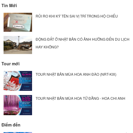
Tin Mới
RỦI RO KHI KÝ TÊN SAI VỊ TRÍ TRONG HỘ CHIẾU
ĐỘNG ĐẤT Ở NHẬT BẢN CÓ ẢNH HƯỞNG ĐẾN DU LỊCH
HAY KHÔNG?
Tour mới
TOUR NHẬT BẢN MÙA HOA ANH ĐÀO (NRT-KIX)
TOUR NHẬT BẢN MÙA HOA TỬ ĐẰNG - HOA CHI ANH
Điểm đến