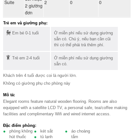
Suite
2
0
0
2 giường
ph
đơn
Trẻ em và giường phụ:
Em bé 0-1 tuổi
Ở miễn phí nếu sử dụng giường
sẵn có. Chú ý, nếu bạn cần cũi
thì có thể phải trả thêm phí.
Trẻ em 2-4 tuổi
Ở miễn phí nếu sử dụng giường
sẵn có.
Khách trên 4 tuổi được coi là người lớn.
Không có giường phụ cho phòng này
Mô tả:
Elegant rooms feature natural wooden flooring. Rooms are also
equipped with a satellite LCD TV, a personal safe, tea/coffee making
facilities and complimentary Wifi and wired internet access.
Đặc điểm phòng:
phòng không
két sắt
áo choàng
hút thuốc
tủ lạnh
tắm