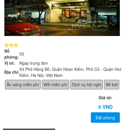
Số
52
phòng:
Vị trí:
Ngay trung tâm
53 Phố Hàng Bồ, Quận Hòan Kiếm, Phố Cổ - Quận Hoàn
Địa chỉ:
Kiếm, Hà Nội, Việt Nam
Ăn sáng miễn phí
Wifi miễn phí
Dịch vụ hội nghị
Bể bơi
Giá từ:
0 VND
Đặt phòng