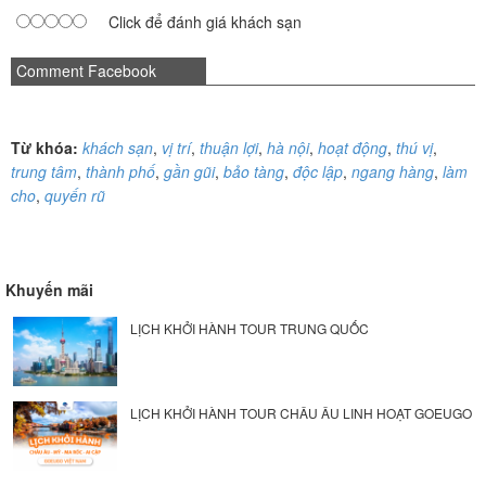
Click để đánh giá khách sạn
Comment Facebook
Từ khóa:
khách sạn
,
vị trí
,
thuận lợi
,
hà nội
,
hoạt động
,
thú vị
,
trung tâm
,
thành phố
,
gần gũi
,
bảo tàng
,
độc lập
,
ngang hàng
,
làm
cho
,
quyến rũ
Khuyến mãi
LỊCH KHỞI HÀNH TOUR TRUNG QUỐC
LỊCH KHỞI HÀNH TOUR CHÂU ÂU LINH HOẠT GOEUGO