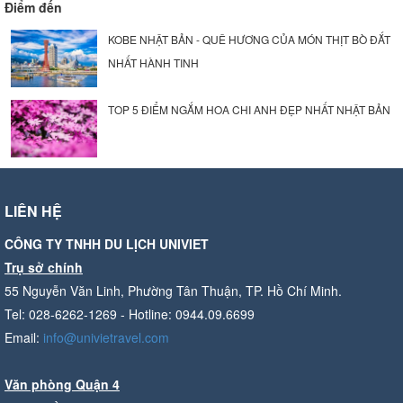
Điểm đến
KOBE NHẬT BẢN - QUÊ HƯƠNG CỦA MÓN THỊT BÒ ĐẮT
NHẤT HÀNH TINH
TOP 5 ĐIỂM NGẮM HOA CHI ANH ĐẸP NHẤT NHẬT BẢN
LIÊN HỆ
CÔNG TY TNHH DU LỊCH UNIVIET
Trụ sở chính
55 Nguyễn Văn Linh, Phường Tân Thuận, TP. Hồ Chí Minh.
Tel: 028-6262-1269 - Hotline: 0944.09.6699
Email:
info@univietravel.com
Văn phòng Quận 4