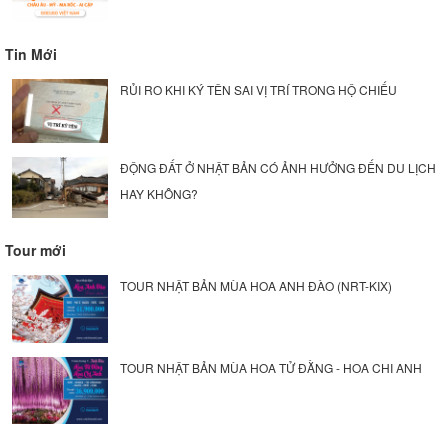
Tin Mới
RỦI RO KHI KÝ TÊN SAI VỊ TRÍ TRONG HỘ CHIẾU
ĐỘNG ĐẤT Ở NHẬT BẢN CÓ ẢNH HƯỞNG ĐẾN DU LỊCH
HAY KHÔNG?
Tour mới
TOUR NHẬT BẢN MÙA HOA ANH ĐÀO (NRT-KIX)
TOUR NHẬT BẢN MÙA HOA TỬ ĐẰNG - HOA CHI ANH