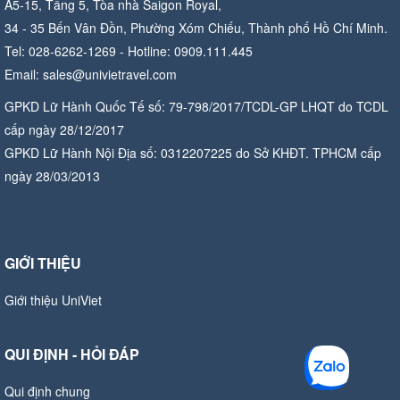
A5-15, Tầng 5, Tòa nhà Saigon Royal,
34 - 35 Bến Vân Đồn, Phường Xóm Chiếu, Thành phố Hồ Chí Minh.
Tel: 028-6262-1269 - Hotline: 0909.111.445
Email: sales@univietravel.com
GPKD Lữ Hành Quốc Tế số: 79-798/2017/TCDL-GP LHQT do TCDL
cấp ngày 28/12/2017
GPKD Lữ Hành Nội Địa số: 0312207225 do Sở KHĐT. TPHCM cấp
ngày 28/03/2013
GIỚI THIỆU
Giới thiệu UniViet
QUI ĐỊNH - HỎI ĐÁP
Qui định chung