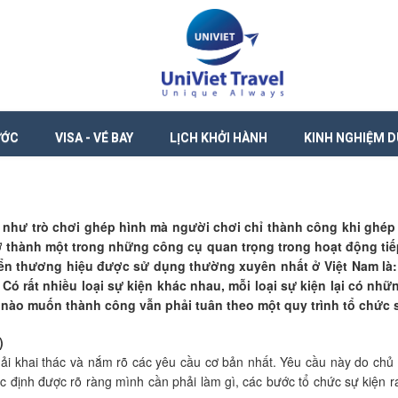
ƯỚC
VISA - VÉ BAY
LỊCH KHỞI HÀNH
KINH NGHIỆM D
n như trò chơi ghép hình mà người chơi chỉ thành công khi ghép
ở thành một trong những công cụ quan trọng trong hoạt động tiếp
riển thương hiệu được sử dụng thường xuyên nhất ở Việt Nam là
. Có rất nhiều loại sự kiện khác nhau, mỗi loại sự kiện lại có nh
iện nào muốn thành công vẫn phải tuân theo một quy trình tổ chức
)
hải khai thác và nắm rõ các yêu cầu cơ bản nhất. Yêu cầu này do ch
ác định được rõ ràng mình cần phải làm gì, các bước tổ chức sự kiện ra