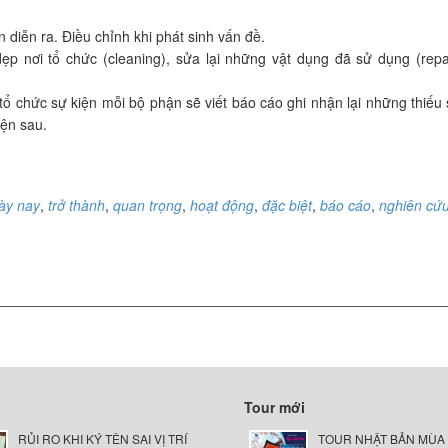
n diễn ra. Điều chỉnh khi phát sinh vấn đề.
ẹp nơi tổ chức (cleaning), sửa lại những vật dụng đã sử dụng (rep
tổ chức sự kiện mỗi bộ phận sẽ viết báo cáo ghi nhận lại những thiếu s
iện sau.
ày nay
,
trở thành
,
quan trọng
,
hoạt động
,
đặc biệt
,
báo cáo
,
nghiên cứ
Tour mới
RỦI RO KHI KÝ TÊN SAI VỊ TRÍ
TOUR NHẬT BẢN MÙA