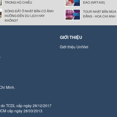
TRONG HỘ CHIẾU
ĐÀO (NRT-KIX)
ĐỘNG ĐẤT Ở NHẬT BẢN CÓ ẢNH
TOUR NHẬT BẢN MÙA
HƯỞNG ĐẾN DU LỊCH HAY
ĐẰNG - HOA CHI ANH
KHÔNG?
GIỚI THIỆU
Giới thiệu UniViet
.
Chí Minh.
do TCDL cấp ngày 28/12/2017
HCM cấp ngày 28/03/2013