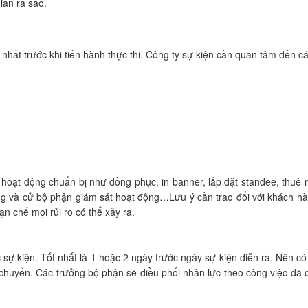
ian ra sao.
ết nhất trước khi tiến hành thực thi. Công ty sự kiện cần quan tâm đến c
oạt động chuẩn bị như đồng phục, in banner, lắp đặt standee, thuê ng
ộng và cử bộ phận giám sát hoạt động…Lưu ý cần trao đổi với khách 
n chế mọi rủi ro có thể xảy ra.
 sự kiện. Tốt nhất là 1 hoặc 2 ngày trước ngày sự kiện diễn ra. Nên c
 chuyển. Các trưởng bộ phận sẽ điều phối nhân lực theo công việc đã 