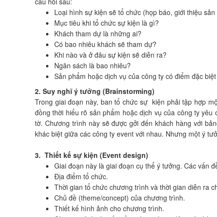
câu hỏi sau:
Loại hình sự kiện sẽ tổ chức (họp báo, giới thiệu sả
Mục tiêu khi tổ chức sự kiện là gì?
Khách tham dự là những ai?
Có bao nhiêu khách sẽ tham dự?
Khi nào và ở đâu sự kiện sẽ diễn ra?
Ngân sách là bao nhiêu?
Sản phẩm hoặc dịch vụ của công ty có điểm đặc biệt
2. Suy nghĩ ý tưởng (Brainstorming)
Trong giai đoạn này, ban tổ chức sự kiện phải tập hợp mộ
đồng thời hiểu rõ sản phẩm hoặc dịch vụ của công ty yêu c
tờ. Chương trình này sẽ được gởi đến khách hàng với bảng
khác biệt giữa các công ty event với nhau. Nhưng một ý t
3. Thiết kế sự kiện (Event design)
Giai đoạn này là giai đoạn cụ thể ý tưởng. Các vấn 
Địa điểm tổ chức.
Thời gian tổ chức chương trình và thời gian diễn ra c
Chủ đề (theme/concept) của chương trình.
Thiết kế hình ảnh cho chương trình.