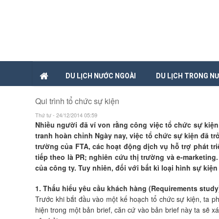
DU LỊCH NƯỚC NGOÀI
DU LỊCH TRONG N
Qui trình tổ chức sự kiện
Thứ tư - 24/12/2014 05:59
Nhiều người đã ví von rằng công việc tổ chức sự kiệ
tranh hoàn chỉnh Ngày nay, việc tổ chức sự kiện đã tr
trường của FTA, các hoạt động dịch vụ hỗ trợ phát t
tiếp theo là PR; nghiên cứu thị trường và e-marketing
của công ty. Tuy nhiên, đối với bất kì loại hình sự k
1. Thấu hiểu yêu cầu khách hàng (Requirements study
Trước khi bắt đầu vào một kế hoạch tổ chức sự kiện, ta p
hiện trong một bản brief, căn cứ vào bản brief này ta sẽ x