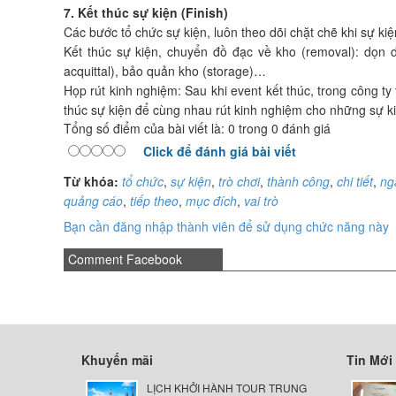
7. Kết thúc sự kiện (Finish)
Các bước tổ chức sự kiện, luôn theo dõi chặt chẽ khi sự kiệ
Kết thúc sự kiện, chuyển đồ đạc về kho (removal): dọn d
acquittal), bảo quản kho (storage)…
Họp rút kinh nghiệm: Sau khi event kết thúc, trong công ty 
thúc sự kiện để cùng nhau rút kinh nghiệm cho những sự k
Tổng số điểm của bài viết là: 0 trong 0 đánh giá
Click để đánh giá bài viết
Từ khóa:
tổ chức
,
sự kiện
,
trò chơi
,
thành công
,
chi tiết
,
ng
quảng cáo
,
tiếp theo
,
mục đích
,
vai trò
Bạn cần đăng nhập thành viên để sử dụng chức năng này
Comment Facebook
Khuyến mãi
Tin Mới
LỊCH KHỞI HÀNH TOUR TRUNG