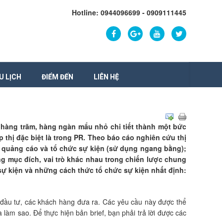
Hotline: 0944096699 - 0909111445
U LỊCH
ĐIỂM ĐẾN
LIÊN HỆ
 hàng trăm, hàng ngàn mẩu nhỏ chi tiết thành một bức
 thị đặc biệt là trong PR. Theo báo cáo nghiên cứu thị
: quảng cáo và tổ chức sự kiện (sử dụng ngang bằng);
ững mục đích, vai trò khác nhau trong chiến lược chung
 sự kiện và những cách thức tổ chức sự kiện nhất định:
ủ đầu tư, các khách hàng đưa ra. Các yêu cầu này được thể
 làm sao. Để thực hiện bản brief, bạn phải trả lời được các