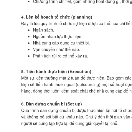
Chương trình chi tiết, gồm những hoạt động gì, thời g
4. Lên kế hoạch tổ chức (planning)
Đây là lúc quy trình tổ chức sự kiện được cụ thể hóa chi ti
Ngân sách.
Nguồn nhân lực thực hiện.
Nhà cung cấp dụng cụ thiết bị.
Vận chuyển như thế nào.
Phân tích rủi ro có thể xảy ra.
5. Tiến hành thực hiện (Execution)
Một sự kiện thường mất 2 tuần để thực hiện. Bao gồm các h
kiện sẽ tiến hành thuê ngoài (outsourcing) một số hoạt đ
hàng, đồng thời luôn kiểm soát chặt chẽ nhà cung cấp để hạ
6. Dàn dựng chuẩn bị (Set up)
Quá trình dàn dựng chuẩn bị được thực hiện tại nơi tổ chức
và không bỏ sót bất cứ khâu nào. Chú ý đến thời gian vận
người sẽ cùng tập hợp lại để cùng giải quyết tại chỗ.