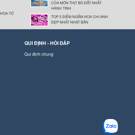
CỦA MÓN THỊT BÒ ĐẮT NHẤT
HÀNH TINH
 HOA TỬ
TOP 5 ĐIỂM NGẮM HOA CHI ANH
ĐẸP NHẤT NHẬT BẢN
QUI ĐỊNH - HỎI ĐÁP
Qui định chung