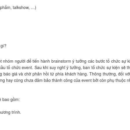
n phẩm, talkshow, …)
 gì?
t nhóm người để tiến hành brainstorm ý tưởng các bước tổ chức sự ki
ầu tổ chức event. Sau khi suy nghĩ ý tưởng, ban tổ chức sự kiện sẽ th
 báo giá và chờ phản hồi từ phía khách hàng. Thông thường, đối với
ưởng hay cũng chưa đảm bảo thành công của event bởi còn phụ thuộc n
đề bao gồm:
hương trình.