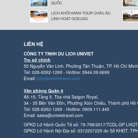
QUỐC
LỊCH KHỞI HÀNH TOUR CHÂU ÂU
LINH HOẠT GOEUGO
LIÊN HỆ
CÔNG TY TNHH DU LỊCH UNIVIET
Trụ sở chính
55 Nguyễn Văn Linh, Phường Tân Thuận, TP. Hồ Chí Minh
Tel: 028-6262-1269 - Hotline: 0944.09.6699
Email:
info@univietravel.com
Văn phòng Quận 4
A5-15, Tầng 5, Tòa nhà Saigon Royal,
34 - 35 Bến Vân Đồn, Phường Xóm Chiếu, Thành phố Hồ 
Tel: 028-6262-1269 - Hotline: 0909.111.445
Email: sales@univietravel.com
GPKD Lữ Hành Quốc Tế số: 79-798/2017/TCDL-GP LHQT 
GPKD Lữ Hành Nội Địa số: 0312207225 do Sở KHĐT. TP