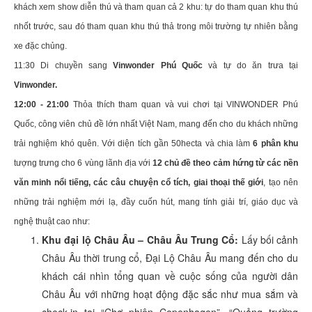
khách xem show diễn thú và tham quan cả 2 khu: tự do tham quan khu thú
nhốt trước, sau đó tham quan khu thú thả trong môi trường tự nhiên bằng
xe đặc chủng.
11:30 Di chuyền sang
Vinwonder Phú Quốc
và tự do ăn trưa tại
Vinwonder.
12:00 - 21:00
Thỏa thích tham quan và vui chơi tại VINWONDER Phú
Quốc, công viên chủ đề lớn nhất Việt Nam, mang đến cho du khách những
trải nghiệm khó quên. Với diện tích gần 50hecta và chia làm
6 phân khu
tượng trưng cho 6 vùng lãnh địa với
12 chủ đề theo cảm hứng từ các nền
văn minh nổi tiếng,
các câu chuyện cổ tích, giai thoại thế giới
, tạo nên
những trải nghiệm mới lạ, đầy cuốn hút, mang tính giải trí, giáo dục và
nghệ thuật cao như:
Khu đại lộ Châu Âu – Châu Âu Trung Cổ:
Lấy bối cảnh
Châu Âu thời trung cổ, Đại Lộ Châu Âu mang đến cho du
khách cái nhìn tổng quan về cuộc sống của người dân
Châu Âu với những hoạt động đặc sắc như mua sắm và