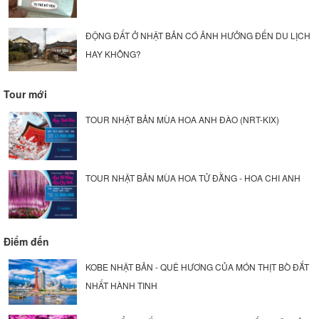
ĐỘNG ĐẤT Ở NHẬT BẢN CÓ ẢNH HƯỞNG ĐẾN DU LỊCH
HAY KHÔNG?
Tour mới
TOUR NHẬT BẢN MÙA HOA ANH ĐÀO (NRT-KIX)
TOUR NHẬT BẢN MÙA HOA TỬ ĐẰNG - HOA CHI ANH
Điểm đến
KOBE NHẬT BẢN - QUÊ HƯƠNG CỦA MÓN THỊT BÒ ĐẮT
NHẤT HÀNH TINH