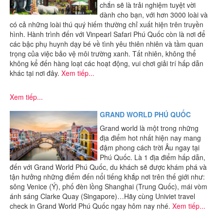
chắn sẽ là trải nghiệm tuyệt vời
dành cho bạn, với hơn 3000 loài và
có cả những loài thú quý hiếm thường chỉ xuất hiện trên truyền
hình. Hành trình đến với Vinpearl Safari Phú Quốc còn là nơi để
các bậc phụ huynh dạy bé về tình yêu thiên nhiên và tầm quan
trọng của việc bảo vệ môi trường xanh. Tất nhiên, không thể
không kể đến hàng loạt các hoạt động, vui chơi giải trí hấp dẫn
khác tại nơi đây.
Xem tiếp...
Xem tiếp...
GRAND WORLD PHÚ QUỐC
Grand world là một trong những
địa điểm hot nhất hiện nay mang
đậm phong cách trời Âu ngay tại
Phú Quốc. Là 1 địa điểm hấp dẫn,
đến với Grand World Phú Quốc, du khách sẽ được khám phá và
tận hưởng những điểm đến nổi tiếng khắp nơi trên thế giới như:
sông Venice (Ý), phố đèn lồng Shanghai (Trung Quốc), mái vòm
ánh sáng Clarke Quay (Singapore)…Hãy cùng Univiet travel
check in Grand World Phú Quốc ngay hôm nay nhé.
Xem tiếp...