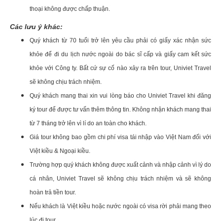
thoại không được chấp thuận.
Các lưu ý khác:
Quý khách từ 70 tuổi trở lên yêu cầu phải có giấy xác nhận sức
khỏe để đi du lịch nước ngoài do bác sĩ cấp và giấy cam kết sức
khỏe với Công ty. Bất cứ sự cố nào xảy ra trên tour, Univiet Travel
sẽ không chịu trách nhiệm.
Quý khách mang thai xin vui lòng báo cho Univiet Travel khi đăng
ký tour để được tư vấn thêm thông tin. Không nhận khách mang thai
từ 7 tháng trở lên vì lí do an toàn cho khách.
Giá tour không bao gồm chi phí visa tái nhập vào Việt Nam đối với
Việt kiều & Ngoại kiều.
Trường hợp quý khách không được xuất cảnh và nhập cảnh vì lý do
cá nhân, Univiet Travel sẽ không chịu trách nhiệm và sẽ không
hoàn trả tiền tour.
Nếu khách là Việt kiều hoặc nước ngoài có visa rời phải mang theo
lúc đi tour.