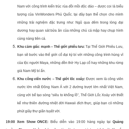
Nam với công trình kiến trúc rùa đồi mồi độc đáo – được coi là biểu
tượng của VinWonders Phú Quốc. tại đây bạn thể chọn cho mình
những trải nghiệm đặc trưng như: Ngũ qua đêm trong lòng đại
dương hay quan sát bửa ăn của những chú cá mập hay chụp hình
cùng nàng tiên cá.
Khu cảm giác mạnh – Thế giới phiêu lưu:
Tại Thế Giới Phiêu Lưu,
bạn sẽ bước vào thế giới cổ đại kỳ bí với những công trình hùng vĩ
của tộc người Maya, những đền thờ Hy Lạp cổ hay những khu rừng
già Nam Mỹ bí ẩn.
Khu công viên nước – Thế giới lốc xoáy:
Được xem là công viên
nước lớn nhất Đông Nam Á với 2 đường trượt lớn nhất Việt Nam,
cùng với bể tạo sóng “siêu to khổng lồ”, Thế Giới Lốc Xoáy với thiết
kế như thiên đường nhiệt đới Hawaii đích thực, giúp bạn có những
phút giây thư giãn tuyệt vời.
19:00 Xem Show ONCE:
Biểu diễn vào 19:00 hàng ngày tại
Quảng