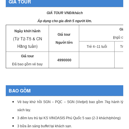
GIÁ TOUR
GIÁ TOUR VNĐ/khách
Áp dụng cho gia đình 5 người lớn.
Giá t
Ngày khởi hành
Giá tour
(
ngũ chun
(Từ T2-T5 & CN
Người lớn
Hằng tuần)
Trẻ 4–11 tuổi
Trẻ 2
Giá tour
4990000
Đã bao gồm vé bay
BAO GỒM
Vé bay khứ hồi SGN – PQC – SGN (Vietjet) bao gồm 7kg hành lý
xách tay.
3 đêm lưu trú tại KS VINOASIS Phú Quốc 5 sao (2-3 khách/phòng)
3 bữa ăn sáng buffet tại khách sạn.