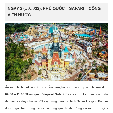
NGÀY 2 (…/…/22): PHÚ QUỐC – SAFARI – CÔNG
VIÊN NƯỚC
Ăn sáng tại buffet tại KS. Tự do tắm biển, hồ bơi hoặc chụp ảnh tại resort.
09:00 – 11:00 Tham quan Vinpearl Safari
. Đây là vườn thú bán hoang dã
đầu tiên và duy nhất tại VN xây dựng theo mô hình Safari thế giới. Bạn sẽ
được ngồi bên trong xe và lái xung quanh khu đồng cỏ rộng lớn. Quý