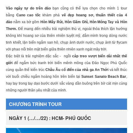
Vào
ngày tự do trên đảo
bạn cũng có thể lựa chọn cho mình 1 tour
bằng
Cano cao tốc
khám phá
vẽ đẹp hoang sơ, thuần thiết của 4
đảo
nằm xa bờ gôm
Hòn Mây Rút, Hòn Gầm Ghì, Hòn Móng Tay và Hòn
Thơm.
Để mang đến nhiều trải nghiệm thú vị, ngoài thỏa thích tận hưởng
không khí hoang sơ của thiên nhiên tuyệt mỹ, đắm mình trong dòng nước
tinh khiết, lặn biển ngắm san hô, chụp ảnh dưới nước, chụp ảnh từ flycam
với phao nổi trên mặt biển giữa thiên nhiên xanh ngát mây trời.
Đặc biệt là trải nghiệm đặc sắc - ngồi
cáp treo vượt biển dài nhất thế
giới
để ngắm bức tranh trời biển mênh mông của Đảo Ngọc Phú Quốc
cùng quần thể kiến trúc
Châu Âu cổ điển của nhà ga An Thới
và kết thúc
với buổi chiều ngắm hoàng hôn trên biển tại
Sunset Sanato Beach Bar
,
hay tay trong tay dạo bước dưới sắc vàng dần buông trên bờ cát mịn cùng
những người thân yêu nhất của mình.
CHƯƠNG TRÌNH TOUR
NGÀY 1 (…/…/22) : HCM- PHÚ QUỐC