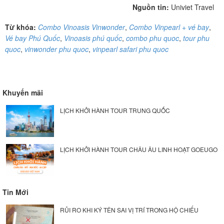
Nguồn tin:
Univiet Travel
Từ khóa:
Combo Vinoasis Vinwonder
,
Combo Vinpearl + vé bay
,
Vé bay Phú Quốc
,
Vinoasis phú quốc
,
combo phu quoc
,
tour phu
quoc
,
vinwonder phu quoc
,
vinpearl safari phu quoc
Khuyến mãi
LỊCH KHỞI HÀNH TOUR TRUNG QUỐC
LỊCH KHỞI HÀNH TOUR CHÂU ÂU LINH HOẠT GOEUGO
Tin Mới
RỦI RO KHI KÝ TÊN SAI VỊ TRÍ TRONG HỘ CHIẾU