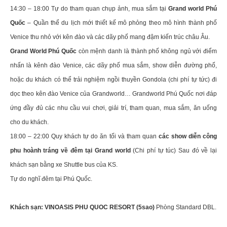
14:30 – 18:00 Tự do tham quan chụp ảnh, mua sắm tại
Grand world Phú
Quốc
– Quần thể du lịch mới thiết kế mô phỏng theo mô hình thành phố
Venice thu nhỏ với kên đào và các dãy phố mang đậm kiến trúc châu Âu.
Grand World Phú Quốc
còn mệnh danh là thành phố không ngủ với điểm
nhấn là kênh đào Venice, các dãy phố mua sắm, show diễn đường phố,
hoặc du khách có thể trải nghiệm ngồi thuyền Gondola (chi phí tự tức) đi
dọc theo kên đào Venice của Grandworld… Grandworld Phú Quốc nơi đáp
ứng đầy đủ các nhu cầu vui chơi, giải trí, tham quan, mua sắm, ăn uống
cho du khách.
18:00 – 22:00 Quy khách tự do ăn tối và tham quan
các show diễn công
phu hoành tráng về đêm tại Grand world
(Chi phí tự túc) Sau đó về lại
khách sạn bằng xe Shuttle bus của KS.
Tự do nghĩ đêm tại Phú Quốc.
Khách sạn: VINOASIS PHU QUOC RESORT (5sao)
Phòng Standard DBL.