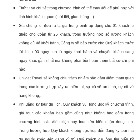
Thứ tự và chi tiết trong chương trình có thể thay đổi để phù hợp với
tình hình khách quan (thời tiết, giao thông…)
Giá chúng tôi đưa ra là giá trung bình áp dụng cho 01 khách lẻ
ghép cho đoàn từ 25 khách, trong trường hợp số lượng khách
không đủ để khởi hành, Công ty sẽ báo trước cho Quý khách trước
tối thiểu 03 ngày tính từ ngày khởi hành và chuyển khách sang
ngày khác gần nhất mà không phải bồi hoàn thêm bất cứ chi phí
nào.
Univiet Travel sẽ không chịu trách nhiệm bảo đảm điểm tham quan
trong các trường hợp xảy ra thiên tai, sự cố về an ninh, sự cố về
hàng không,…
Khi đăng ký tour du lịch, Quý khách vui lòng đọc kỹ chương trình,
giá tour, các khoản bao gồm cũng như không bao gồm trong
chương trình, các điều kiện hủy tour trên biên nhận đóng tiền.
Trong trường hợp Quý khách không trực tiếp đến đăng ký tour mà
do người khác đến đăng ký thì Quý khách vui lòng tìm hiểu kỹ