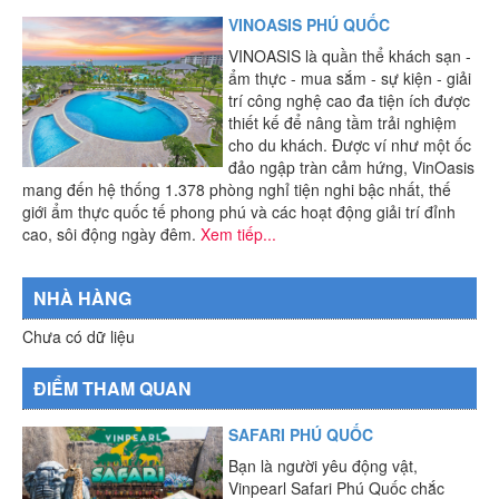
VINOASIS PHÚ QUỐC
VINOASIS là quần thể khách sạn -
ẩm thực - mua sắm - sự kiện - giải
trí công nghệ cao đa tiện ích được
thiết kế để nâng tầm trải nghiệm
cho du khách. Được ví như một ốc
đảo ngập tràn cảm hứng, VinOasis
mang đến hệ thống 1.378 phòng nghỉ tiện nghi bậc nhất, thế
giới ẩm thực quốc tế phong phú và các hoạt động giải trí đỉnh
cao, sôi động ngày đêm.
Xem tiếp...
NHÀ HÀNG
Chưa có dữ liệu
ĐIỂM THAM QUAN
SAFARI PHÚ QUỐC
Bạn là người yêu động vật,
Vinpearl Safari Phú Quốc chắc