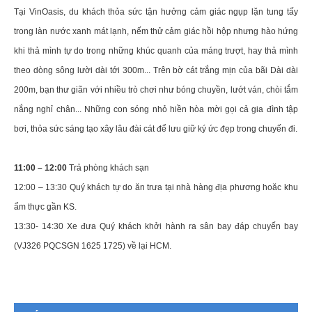
Tại VinOasis, du khách thỏa sức tận hưởng cảm giác ngụp lặn tung tấy
trong làn nước xanh mát lạnh, nếm thử cảm giác hồi hộp nhưng hào hứng
khi thả mình tự do trong những khúc quanh của máng trượt, hay thả mình
theo dòng sông lười dài tới 300m... Trên bờ cát trắng mịn của bãi Dài dài
200m, bạn thư giãn với nhiều trò chơi như bóng chuyền, lướt ván, chòi tắm
nắng nghỉ chân... Những con sóng nhỏ hiền hòa mời gọi cả gia đình tập
bơi, thỏa sức sáng tạo xây lâu đài cát để lưu giữ ký ức đẹp trong chuyến đi.
11:00 – 12:00
Trả phòng khách sạn
12:00 – 13:30 Quý khách tự do ăn trưa tại nhà hàng địa phương hoăc khu
ẩm thực gần KS.
13:30- 14:30 Xe đưa Quý khách khởi hành ra sân bay đáp chuyến bay
(VJ326 PQCSGN 1625 1725) về lại HCM.