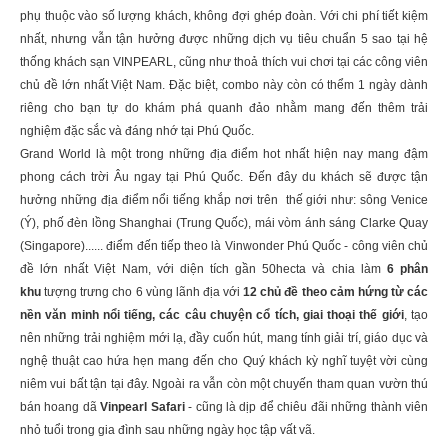
phụ thuộc vào số lượng khách, không đợi ghép đoàn. Với chi phí tiết kiệm
nhất, nhưng vẫn tận hưởng được những dịch vụ tiêu chuẩn 5 sao tại hệ
thống khách sạn VINPEARL, cũng như thoả thích vui chơi tại các công viên
chủ đề lớn nhất Việt Nam. Đặc biệt, combo này còn có thểm 1 ngày dành
riêng cho bạn tự do khám phá quanh đảo nhằm mang đến thêm trải
nghiệm đặc sắc và đáng nhớ tại Phú Quốc.
Grand World là một trong những địa điểm hot nhất hiện nay mang đậm
phong cách trời Âu ngay tại Phú Quốc. Đến đây du khách sẽ được tận
hưởng những địa điểm nổi tiếng khắp nơi trên thế giới như: sông Venice
(Ý), phố đèn lồng Shanghai (Trung Quốc), mái vòm ánh sáng Clarke Quay
(Singapore)...... điểm đến tiếp theo là Vinwonder Phú Quốc - công viên chủ
đề lớn nhất Việt Nam, với diện tích gần 50hecta và chia làm
6 phân
khu
tượng trưng cho 6 vùng lãnh địa với
12 chủ đề theo cảm hứng từ các
nền văn minh nổi tiếng, các câu chuyện cổ tích, giai thoại thế giới
, tạo
nên những trải nghiệm mới lạ, đầy cuốn hút, mang tính giải trí, giáo dục và
nghệ thuật cao hứa hẹn mang đến cho Quý khách kỳ nghĩ tuyệt vời cùng
niêm vui bất tận tại đây. Ngoài ra vẫn còn một chuyến tham quan vườn thú
bán hoang dã
Vinpearl Safari
- cũng là dịp để chiêu đãi những thành viên
nhỏ tuổi trong gia đình sau những ngày học tập vất vã.