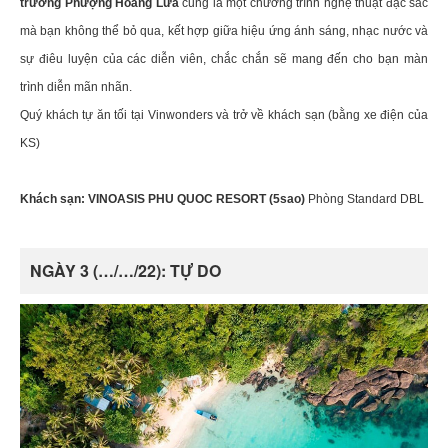
trường Phượng Hoàng Lửa
cũng là một chương trình nghệ thuật đặc sắc
mà bạn không thể bỏ qua, kết hợp giữa hiệu ứng ánh sáng, nhạc nước và
sự điêu luyện của các diễn viên, chắc chắn sẽ mang đến cho bạn màn
trình diễn mãn nhãn.
Quý khách tự ăn tối tại Vinwonders và trở về khách sạn (bằng xe điện của
KS)
Khách sạn: VINOASIS PHU QUOC RESORT (5sao)
Phòng Standard DBL
NGÀY 3 (…/…/22): TỰ DO