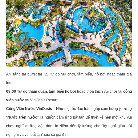
Ăn sáng tại buffet tại KS, tự do vui chơi, tắm biển, hồ bơi hoặc tham gia
tour.
08:00 Tự do tham quan, tắm biển hồ bơi
hoặc thỏa thích vui chơi tại
công
viên nước
tại VinOasis Resort.
Công Viên Nước VinOasis
– Như một ốc đảo tràn ngập cảm hứng ý tưởng
“
Nước trên nước
”, là nguồn cảm ứng bất tận để thiết kế nên một khu vui
chơi, nghĩ dưỡng độc đáo, là điểm đến lý tưởng cho “kỳ nghỉ giàu trải
nghiệm và vui bất tận” của cả gia đình.