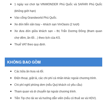
1 ngày vui chơi tại VINWONDER Phú Quốc và SAFARI Phú Quốc
(không giới hạn)
Vào cổng Grandworld Phú Quốc.
Xe đón tiển sân bay – khách sạn VinOasis (2 lượt)
Xe đưa đón giữa khách sạn – thị Trấn Dương Đông (tham quan
chợ đêm, ăn tối…) theo lịch của KS.
Thuế VAT theo quy định.
KHÔNG BAO GỒM
Các bữa ăn trưa và tối.
Điện thoại, giặt là, các chi phí cá nhân khác ngoài chương trình.
Chi phí nghỉ phòng đơn (nếu Quý khách có yêu cầu)
Tham quan và di chuyển tại ngoài chương trình.
Tiền Tip cho lái xe và hướng dẫn viên (nếu có thuê xe và HDV).