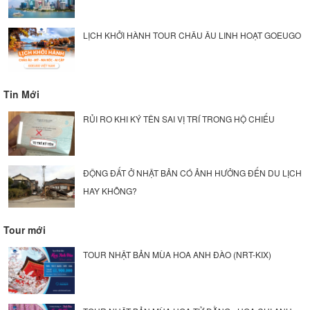
LỊCH KHỞI HÀNH TOUR CHÂU ÂU LINH HOẠT GOEUGO
Tin Mới
RỦI RO KHI KÝ TÊN SAI VỊ TRÍ TRONG HỘ CHIẾU
ĐỘNG ĐẤT Ở NHẬT BẢN CÓ ẢNH HƯỞNG ĐẾN DU LỊCH
HAY KHÔNG?
Tour mới
TOUR NHẬT BẢN MÙA HOA ANH ĐÀO (NRT-KIX)