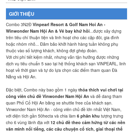
GIỚI THIỆU
Combo 3N2Đ
Vinpearl Resort & Golf Nam Hoi An -
Winwonder Nam Hội An & Vé bay khứ hồi
...được xây dựng
trên tiêu chí thuận tiện và linh hoạt cho các cặp đôi, gia đình
hoặc nhóm nhỏ... Đảm bảo khởi hành hàng tuần không phụ
thuộc vào số lượng khách, không đợi ghép đoàn.
Với chi phí tiết kiệm nhất, nhưng vẫn tận hưởng được những
dịch vụ tiêu chuẩn 5 sao tại hệ thống khách sạn VINPEARL, linh
hoạt về thời gian và tự do lựa chọn các điểm tham quan Đà
Nẵng và Hội An.
Đặc biệt, Combo này bao gồm 1 ngày
thỏa thích vui chơi tại
công viên chủ đề Vinwonder Nam Hội An
và dễ dang tham
quan Phố Cổ Hội An bằng xe shuttle free của khách sạn.
Vinwonder Nam Hội An - công viên chủ đề lớn nhất Việt Nam,
với diện tích gần 50hecta và chia làm
6 phân khu
tượng trưng
cho 6 vùng lãnh địa với
12 chủ đề theo cảm hứng từ các nền
văn minh nổi tiếng, các câu chuyện cổ tích, giai thoại thế