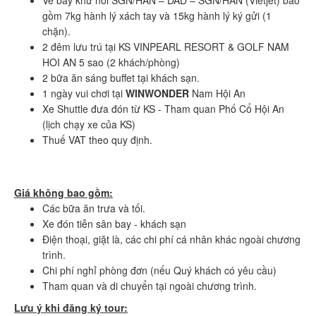
gồm 7kg hành lý xách tay và 15kg hành lý ký gửi (1
chặn).
2 đêm lưu trú tại KS VINPEARL RESORT & GOLF NAM
HOI AN 5 sao (2 khách/phòng)
2 bữa ăn sáng buffet tại khách sạn.
1 ngày vui chơi tại
WINWONDER
Nam Hội An
Xe Shuttle đưa đón từ KS - Tham quan Phố Cổ Hội An
(lịch chạy xe của KS)
Thuế VAT theo quy định.
Giá không bao gồm:
Các bữa ăn trưa và tối.
Xe đón tiễn sân bay - khách sạn
Điện thoại, giặt là, các chi phí cá nhân khác ngoài chương
trình.
Chi phí nghỉ phòng đơn (nếu Quý khách có yêu cầu)
Tham quan và di chuyển tại ngoài chương trình.
Lưu ý khi đăng ký tour: