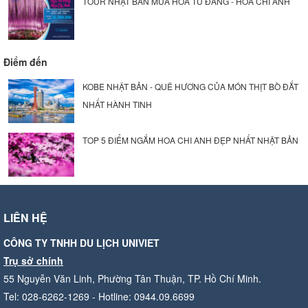
TOUR NHẬT BẢN MÙA HOA TỬ ĐẰNG - HOA CHI ANH
Điểm đến
KOBE NHẬT BẢN - QUÊ HƯƠNG CỦA MÓN THỊT BÒ ĐẮT
NHẤT HÀNH TINH
TOP 5 ĐIỂM NGẮM HOA CHI ANH ĐẸP NHẤT NHẬT BẢN
LIÊN HỆ
CÔNG TY TNHH DU LỊCH UNIVIET
Trụ sở chính
55 Nguyễn Văn Linh, Phường Tân Thuận, TP. Hồ Chí Minh.
Tel: 028-6262-1269 - Hotline: 0944.09.6699