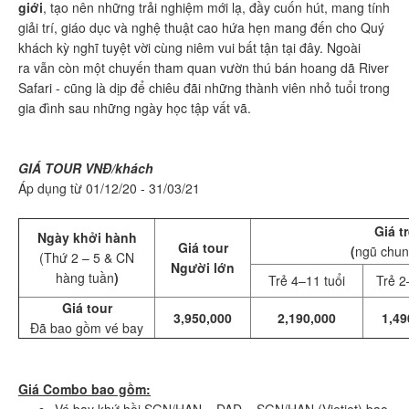
giới
, tạo nên những trải nghiệm mới lạ, đầy cuốn hút, mang tính
giải trí, giáo dục và nghệ thuật cao hứa hẹn mang đến cho Quý
khách kỳ nghĩ tuyệt vời cùng niêm vui bất tận tại đây. Ngoài
ra vẫn còn một chuyến tham quan vườn thú bán hoang dã River
Safari - cũng là dịp để chiêu đãi những thành viên nhỏ tuổi trong
gia đình sau những ngày học tập vất vã.
GIÁ TOUR VNĐ/khách
Áp dụng từ 01/12/20 - 31/03/21
Giá t
Ngày khởi hành
Giá tour
(
ngũ chun
(Thứ 2 – 5 & CN
Người lớn
hàng tuần
)
Trẻ 4–11 tuổi
Trẻ 2
Giá tour
3,950,000
2,190,000
1,49
Đã bao gồm vé bay
Giá Combo bao gồm:
Vé bay khứ hồi SGN/HAN – DAD – SGN/HAN (Vietjet) bao