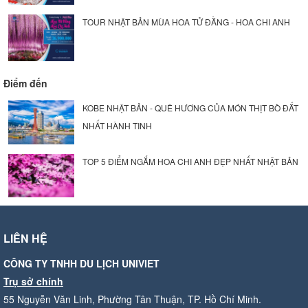
TOUR NHẬT BẢN MÙA HOA TỬ ĐẰNG - HOA CHI ANH
Điểm đến
KOBE NHẬT BẢN - QUÊ HƯƠNG CỦA MÓN THỊT BÒ ĐẮT
NHẤT HÀNH TINH
TOP 5 ĐIỂM NGẮM HOA CHI ANH ĐẸP NHẤT NHẬT BẢN
LIÊN HỆ
CÔNG TY TNHH DU LỊCH UNIVIET
Trụ sở chính
55 Nguyễn Văn Linh, Phường Tân Thuận, TP. Hồ Chí Minh.