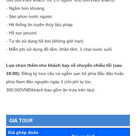
380.000VNĐ/ khách, hồ 1-2 người: 450.000VNĐ/ khách).
- Ngâm bùn khoáng
- Sàn phun nước ngược
- Hệ thống ôn tuyền thủy liệu pháp
- Hồ sục jacuzzi
- Tự do sử dụng hồ bơi (không giới hạn)
- Miễn phí sử dụng đồ tắm, khăn tăm, 1 chai nước suối
Lựa chọn thêm cho khách bay về chuyến chiều tối (sau
18:00):
Đăng ký tour câu cá ngắm san hô phía Bắc đảo hoặc
phía Nam đảo nguyên ngày 3 (chi phí tự túc:
300.000VNĐ/khách bao gồm ăn trưa trên tàu).
GIÁ TOUR
Giá ghép đoàn