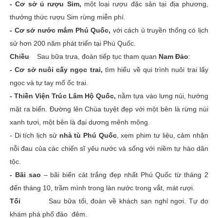
- Cơ sở ủ rượu Sim,
một loại rượu đặc sản tại địa phương,
thưởng thức rượu Sim rừng miễn phí.
- Cơ sở nước mắm Phú Quốc,
với cách ủ truyền thống có lịch
sử hơn 200 năm phát triển tại Phú Quốc.
Chiều
Sau bữa trưa, đoàn tiếp tục tham quan
Nam Đảo
:
- Cơ sở nuôi cấy ngọc trai,
tìm hiểu về qui trình nuôi trai lấy
ngọc và tự tay mổ ốc trai.
- Thiền Viện Trúc Lâm Hộ Quốc,
nằm tựa vào lưng núi, hướng
mặt ra biển. Đường lên Chùa tuyệt đẹp với một bên là rừng núi
xanh tươi, một bên là đại dương mênh mông.
- Di tích lịch sử
nhà tù Phú Quốc
, xem phim tư liệu, cảm nhận
nỗi đau của các chiến sĩ yêu nước và sống với niềm tự hào dân
tộc.
- Bãi sao
– bãi biển cát trắng đẹp nhất Phú Quốc từ tháng 2
đến tháng 10, trầm mình trong làn nước trong vắt, mát rượi.
Tối
Sau bữa tối, đoàn về khách sạn nghỉ ngơi. Tự do
khám phá phố đảo đêm.