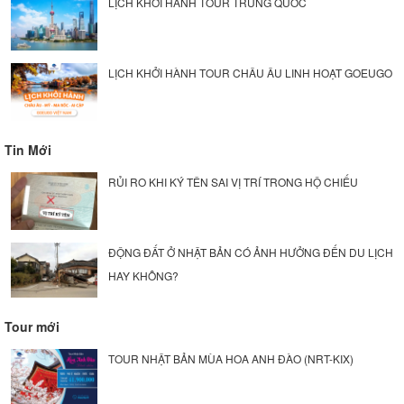
LỊCH KHỞI HÀNH TOUR TRUNG QUỐC
LỊCH KHỞI HÀNH TOUR CHÂU ÂU LINH HOẠT GOEUGO
Tin Mới
RỦI RO KHI KÝ TÊN SAI VỊ TRÍ TRONG HỘ CHIẾU
ĐỘNG ĐẤT Ở NHẬT BẢN CÓ ẢNH HƯỞNG ĐẾN DU LỊCH
HAY KHÔNG?
Tour mới
TOUR NHẬT BẢN MÙA HOA ANH ĐÀO (NRT-KIX)