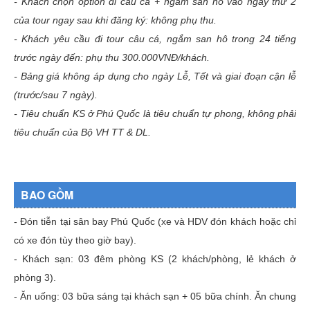
- Khách chọn option đi câu cá + ngắm san hô vào ngày thứ 2
của tour ngay sau khi đăng ký: không phụ thu.
- Khách yêu cầu đi tour câu cá, ngắm san hô trong 24 tiếng
trước ngày đến: phụ thu 300.000VNĐ/khách.
- Bảng giá không áp dụng cho ngày Lễ, Tết và giai đoạn cận lễ
(trước/sau 7 ngày).
- Tiêu chuẩn KS ở Phú Quốc là tiêu chuẩn tự phong, không phải
tiêu chuẩn của Bộ VH TT & DL.
BAO GỒM
- Đón tiễn tại sân bay Phú Quốc (xe và HDV đón khách hoặc chỉ
có xe đón tùy theo giờ bay).
- Khách sạn: 03 đêm phòng KS (2 khách/phòng, lẻ khách ở
phòng 3).
- Ăn uống: 03 bữa sáng tại khách sạn + 05 bữa chính. Ăn chung