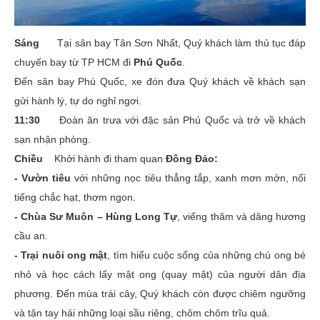
Sáng
Tại sân bay Tân Sơn Nhất, Quý khách làm thủ tục đáp
chuyến bay từ TP HCM đi
Phú Quốc
.
Đến sân bay Phú Quốc, xe đón đưa Quý khách về khách sạn
gửi hành lý, tự do nghỉ ngơi.
11:30
Đoàn ăn trưa với đặc sản Phú Quốc và trở về khách
sạn nhận phòng.
Chiều
Khởi hành đi tham quan
Đông Đảo:
- Vườn tiêu
với những nọc tiêu thẳng tắp, xanh mơn mởn, nổi
tiếng chắc hạt, thơm ngon.
- Chùa Sư Muôn – Hùng Long Tự
, viếng thăm và dâng hương
cầu an.
- Trại nuôi ong mật
, tìm hiểu cuộc sống của những chú ong bé
nhỏ và học cách lấy mật ong (quay mật) của người dân địa
phương. Đến mùa trái cây, Quý khách còn được chiêm ngưỡng
và tận tay hái những loại sầu riêng, chôm chôm trĩu quả.