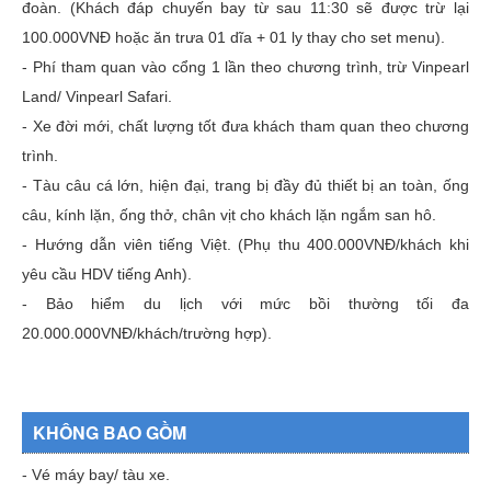
đoàn. (Khách đáp chuyến bay từ sau 11:30 sẽ được trừ lại
100.000VNĐ hoặc ăn trưa 01 dĩa + 01 ly thay cho set menu).
- Phí tham quan vào cổng 1 lần theo chương trình, trừ Vinpearl
Land/ Vinpearl Safari.
- Xe đời mới, chất lượng tốt đưa khách tham quan theo chương
trình.
- Tàu câu cá lớn, hiện đại, trang bị đầy đủ thiết bị an toàn, ống
câu, kính lặn, ống thở, chân vịt cho khách lặn ngắm san hô.
- Hướng dẫn viên tiếng Việt. (Phụ thu 400.000VNĐ/khách khi
yêu cầu HDV tiếng Anh).
- Bảo hiểm du lịch với mức bồi thường tối đa
20.000.000VNĐ/khách/trường hợp).
KHÔNG BAO GỒM
- Vé máy bay/ tàu xe.