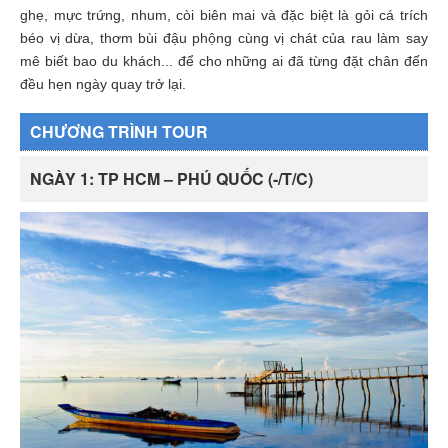
ghẹ, mực trứng, nhum, còi biên mai và đặc biệt là gỏi cá trích
béo vị dừa, thơm bùi đậu phộng cùng vị chát của rau làm say
mê biết bao du khách... để cho những ai đã từng đặt chân đến
đều hẹn ngày quay trở lại.
CHƯƠNG TRÌNH TOUR
NGÀY 1: TP HCM – PHÚ QUỐC (-/T/C)