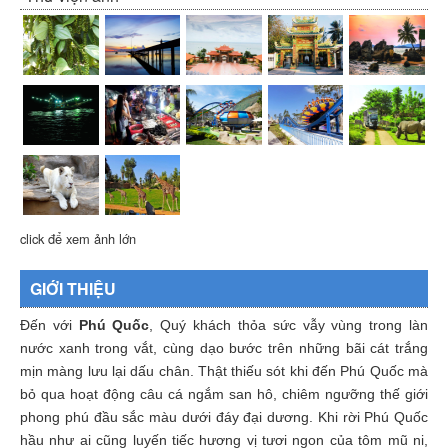
click để xem ảnh lớn
GIỚI THIỆU
Đến với
Phú Quốc
, Quý khách thỏa sức vẫy vùng trong làn
nước xanh trong vắt, cùng dạo bước trên những bãi cát trắng
mịn màng lưu lại dấu chân. Thật thiếu sót khi đến Phú Quốc mà
bỏ qua hoạt động câu cá ngắm san hô, chiêm ngưỡng thế giới
phong phú đầu sắc màu dưới đáy đại dương. Khi rời Phú Quốc
hầu như ai cũng luyến tiếc hương vị tươi ngon của tôm mũ ni,