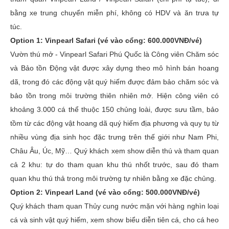
bằng xe trung chuyển miễn phí, không có HDV và ăn trưa tự
túc.
Option 1: Vinpearl Safari (vé vào cổng: 600.000VNĐ/vé)
Vườn thú mở - Vinpearl Safari Phú Quốc là Công viên Chăm sóc
và Bảo tồn Động vật được xây dựng theo mô hình bán hoang
dã, trong đó các động vật quý hiếm được đảm bảo chăm sóc và
bảo tồn trong môi trường thiên nhiên mở. Hiện công viên có
khoảng 3.000 cá thể thuộc 150 chủng loài, được sưu tầm, bảo
tồm từ các động vật hoang dã quý hiếm địa phương và quy tụ từ
nhiều vùng địa sinh học đặc trưng trên thế giới như Nam Phi,
Châu Âu, Úc, Mỹ… Quý khách xem show diễn thú và tham quan
cả 2 khu: tự do tham quan khu thú nhốt trước, sau đó tham
quan khu thú thả trong môi trường tự nhiên bằng xe đặc chủng.
Option 2: Vinpearl Land (vé vào cổng: 500.000VNĐ/vé)
Quý khách tham quan Thủy cung nước mặn với hàng nghìn loại
cá và sinh vật quý hiếm, xem show biểu diễn tiên cá, cho cá heo