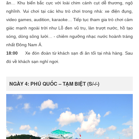
ăn… Khu biển bắc cực với loài chim cánh cụt dễ thương, ngộ
nghĩnh. Vui chơi tại các khu trò chơi trong nhà: xe điện đụng,
video games, audition, karaoke… Tiếp tục tham gia trò chơi cảm
giác mạnh ngoài trời như Lỗ đen vũ trụ, làn trượt nước, hồ tạo
sóng, dòng sông lười… - chiêm ngưỡng nhạc nước hoành tráng
nhất Đông Nam Á.
18:00
Xe đón đoàn từ khách sạn đi ăn tối tại nhà hàng. Sau
đó về khách sạn nghỉ ngơi.
NGÀY 4: PHÚ QUỐC – TẠM BIỆT (S/-/-)