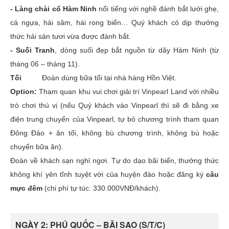
- Làng chài cổ Hàm Ninh
nổi tiếng với nghề đánh bắt lưới ghẹ,
cá ngựa, hải sâm, hái rong biển… Quý khách có dịp thưởng
thức hải sản tươi vừa được đánh bắt.
- Suối Tranh
, dòng suối đẹp bắt nguồn từ dãy Hàm Ninh (từ
tháng 06 – tháng 11).
Tối
Đoàn dùng bữa tối tại nhà hàng Hồn Việt.
Option:
Tham quan khu vui chơi giải trí Vinpearl Land với nhiều
trò chơi thú vị (nếu Quý khách vào Vinpearl thì sẽ đi bằng xe
điện trung chuyển của Vinpearl, tự bỏ chương trình tham quan
Đông Đảo + ăn tối, không bù chương trình, không bù hoặc
chuyển bữa ăn).
Đoàn về khách sạn nghỉ ngơi. Tự do dạo bãi biển, thưởng thức
không khí yên tĩnh tuyệt vời của huyện đảo hoặc đăng ký
câu
mực đêm
(chi phí tự túc: 330.000VNĐ/khách).
NGÀY 2: PHÚ QUỐC – BÃI SAO (S/T/C)