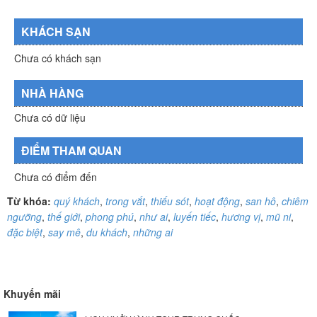
KHÁCH SẠN
Chưa có khách sạn
NHÀ HÀNG
Chưa có dữ liệu
ĐIỂM THAM QUAN
Chưa có điểm đến
Từ khóa:
quý khách
,
trong vắt
,
thiếu sót
,
hoạt động
,
san hô
,
chiêm
ngưỡng
,
thế giới
,
phong phú
,
như ai
,
luyến tiếc
,
hương vị
,
mũ ni
,
đặc biệt
,
say mê
,
du khách
,
những ai
Khuyến mãi