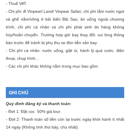
- Thuế VAT.
- Chi phí đi Vinpearl Land/ Vinpear Safari, chi phí tắm nước ngọt
và ghế nằm/võng ở bãi biển Bãi Sao, ăn uống ngoài chương
trình, chi phí cá nhân và chi phí phát sinh do hàng không
hủy/hoãn chuyến. Trường hợp giờ bay thay đổi: vui lòng thông
báo trước để tránh bị phụ thu xe đón tiễn sân bay.
- Chi phí cá nhân: nước uống, giặt ủi, hành lý quá cước, điện
thoại, chụp hình…
- Các chi phí khác không nằm trong mục bao gồm.
GHI CHÚ
Quy đinh đăng ký và thanh toán:
- Đợt 1: Đặt cọc 50% giá tour.
- Đợt 2: Thanh toán số tiền còn lại trước ngày khởi hành ít nhất
14 ngày (Không tính thứ bảy, chủ nhật).