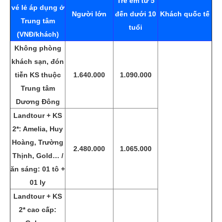
Trẻ em từ 5
vé lẻ áp dụng ở
Người lớn
đến dưới 10
Khách quốc tế
Trung tâm
tuổi
(VNĐ/khách)
Không phòng
khách sạn, đón
tiễn KS thuộc
1.640.000
1.090.000
Trung tâm
Dương Đông
Landtour + KS
2*: Amelia, Huy
Hoàng, Trường
2.480.000
1.065.000
Thịnh, Gold… /
ăn sáng: 01 tô +
01 ly
Landtour + KS
2* cao cấp: