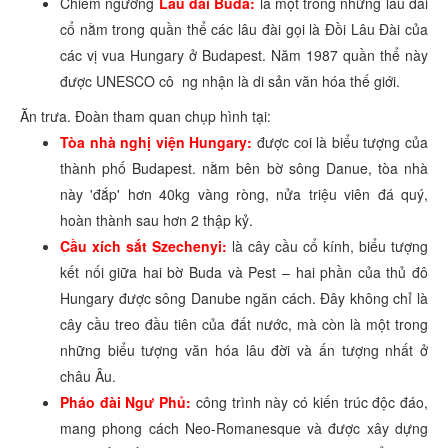
Chiêm ngưỡng
Lâu đài Buda:
là một trong những lâu đài
cổ nằm trong quần thể các lâu đài gọi là Đồi Lâu Đài của
các vị vua Hungary ở Budapest. Năm 1987 quần thể này
được UNESCO cô ng nhận là di sản văn hóa thế giới.
Ăn trưa. Đoàn tham quan chụp hình tại:
Tòa nhà nghị viện Hungary:
được coi là biểu tượng của
thành phố Budapest. nằm bên bờ sông Danue, tòa nhà
này 'đắp' hơn 40kg vàng ròng, nửa triệu viên đá quý,
hoàn thành sau hơn 2 thập kỷ.
Cầu xích sắt Szechenyi:
là cây cầu cổ kính, biểu tượng
kết nối giữa hai bờ Buda và Pest – hai phần của thủ đô
Hungary được sông Danube ngăn cách. Đây không chỉ là
cây cầu treo đầu tiên của đất nước, mà còn là một trong
những biểu tượng văn hóa lâu đời và ấn tượng nhất ở
châu Âu.
Pháo đài Ngư Phủ:
công trình này có kiến trúc độc đáo,
mang phong cách Neo-Romanesque và được xây dựng