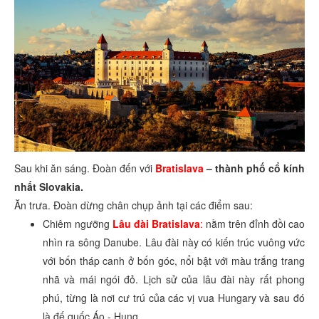
Sau khi ăn sáng. Đoàn đến với
Bratislava
– thành phố cổ kính
nhất Slovakia.
Ăn trưa. Đoàn dừng chân chụp ảnh tại các điểm sau:
Chiêm ngưỡng
Lâu đài Bratislava
:
nằm trên đỉnh đồi cao
nhìn ra sông Danube. Lâu đài này có kiến trúc vuông vức
với bốn tháp canh ở bốn góc, nổi bật với màu trắng trang
nhã và mái ngói đỏ. Lịch sử của lâu đài này rất phong
phú, từng là nơi cư trú của các vị vua Hungary và sau đó
là đế quốc Áo - Hung.