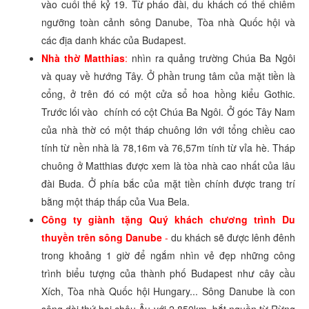
vào cuối thế kỷ 19. Từ pháo đài, du khách có thể chiêm
ngưỡng toàn cảnh sông Danube, Tòa nhà Quốc hội và
các địa danh khác của Budapest.
Nhà thờ Matthias
:
nhìn ra quảng trường Chúa Ba Ngôi
và quay về hướng Tây. Ở phần trung tâm của mặt tiền là
cổng, ở trên đó có một cửa sổ hoa hồng kiểu Gothic.
Trước lối vào chính có cột Chúa Ba Ngôi. Ở góc Tây Nam
của nhà thờ có một tháp chuông lớn với tổng chiều cao
tính từ nền nhà là 78,16m và 76,57m tính từ vỉa hè. Tháp
chuông ở Matthias được xem là tòa nhà cao nhất của lâu
đài Buda. Ở phía bắc của mặt tiền chính được trang trí
bằng một tháp thấp của Vua Bela.
Công ty giành tặng Quý khách chương trình Du
thuyền trên sông Danube
-
du khách sẽ được lênh đênh
trong khoảng 1 giờ để ngắm nhìn vẻ đẹp những công
trình biểu tượng của thành phố Budapest như cây cầu
Xích, Tòa nhà Quốc hội Hungary... Sông Danube là con