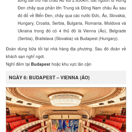
sông dài thứ hai châu Âu với 2.850km, bắt nguồn từ Rừng
Đen chảy qua phần lớn Trung và Đông Nam châu Âu sau
đó đổ về Biển Đen, chảy qua các nước Đức, Áo, Slovakia,
Hungary, Croatia, Serbia, Bulgaria, Romania, Moldova và
Ukraina trong đó có 4 thủ đô là Vienna (Áo), Belgrade
(Serbia), Bratislava (Slovakia) và Budapest (Hungary).
Đoàn dùng bữa tối tại nhà hàng địa phương. Sau đó đoàn về
khách sạn nghỉ ngơi.
Nghỉ đêm tại
Budapest
hoặc khu vực lân cận
NGÀY 6: BUDAPEST – VIENNA (ÁO)