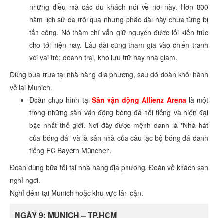
những điều mà các du khách nói về nơi này. Hơn 800
năm lịch sử đã trôi qua nhưng pháo đài này chưa từng bị
tấn công. Nó thậm chí vẫn giữ nguyên được lối kiến trúc
cho tới hiện nay. Lâu đài cũng tham gia vào chiến tranh
với vai trò: doanh trại, kho lưu trữ hay nhà giam.
Dùng bữa trưa tại nhà hàng địa phương, sau đó đoàn khởi hành
về lại Munich.
Đoàn chụp hình tại
Sân vận động Allienz Arena
là một
trong những sân vận động bóng đá nổi tiếng và hiện đại
bậc nhất thế giới. Nơi đây được mệnh danh là "Nhà hát
của bóng đá" và là sân nhà của câu lạc bộ bóng đá danh
tiếng FC Bayern München.
Đoàn dùng bữa tối tại nhà hàng địa phương. Đoàn về khách sạn
nghỉ ngơi.
Nghỉ đêm tại Munich hoặc khu vực lân cận.
NGÀY 9: MUNICH – TP.HCM