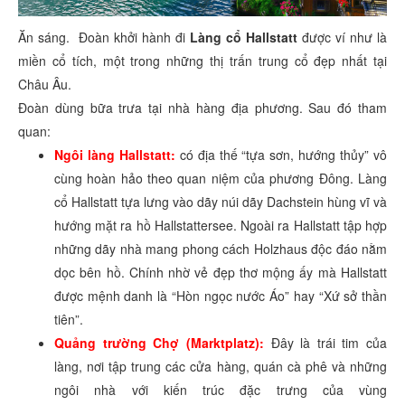
Ăn sáng. Đoàn khởi hành đi
Làng cổ Hallstatt
được ví như là
miền cổ tích, một trong những thị trấn trung cổ đẹp nhất tại
Châu Âu.
Đoàn dùng bữa trưa tại nhà hàng địa phương. Sau đó tham
quan:
Ngôi làng Hallstatt:
có địa thế “tựa sơn, hướng thủy” vô
cùng hoàn hảo theo quan niệm của phương Đông. Làng
cổ Hallstatt tựa lưng vào dãy núi dãy Dachstein hùng vĩ và
hướng mặt ra hồ Hallstattersee. Ngoài ra Hallstatt tập hợp
những dãy nhà mang phong cách Holzhaus độc đáo nằm
dọc bên hồ. Chính nhờ vẻ đẹp thơ mộng ấy mà Hallstatt
được mệnh danh là “Hòn ngọc nước Áo” hay “Xứ sở thần
tiên”.
Quảng trường Chợ (Marktplatz):
Đây là trái tim của
làng, nơi tập trung các cửa hàng, quán cà phê và những
ngôi nhà với kiến trúc đặc trưng của vùng