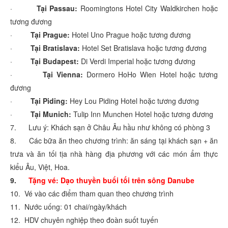
·
Tại Passau:
Roomingtons Hotel City Waldkirchen hoặc
tương đương
·
Tại Prague:
Hotel Uno Prague hoặc tương đương
·
Tại Bratislava:
Hotel Set Bratislava hoặc tương đương
·
Tại Budapest:
Di Verdi Imperial hoặc tương đương
·
Tại Vienna:
Dormero HoHo Wien Hotel hoặc tương
đương
·
Tại Piding:
Hey Lou Piding Hotel hoặc tương đương
·
Tại Munich:
Tulip Inn Munchen Hotel hoặc tương đương
7. Lưu ý: Khách sạn ở Châu Âu hầu như không có phòng 3
8. Các bữa ăn theo chương trình: ăn sáng tại khách sạn + ăn
trưa và ăn tối tịa nhà hàng địa phương với các món ẩm thực
kiểu Âu, Việt, Hoa.
9.
Tặng vé: Dạo thuyền buổi tối trên sông Danube
10. Vé vào các điểm tham quan theo chương trình
11. Nước uống: 01 chai/ngày/khách
12. HDV chuyên nghiệp theo đoàn suốt tuyến