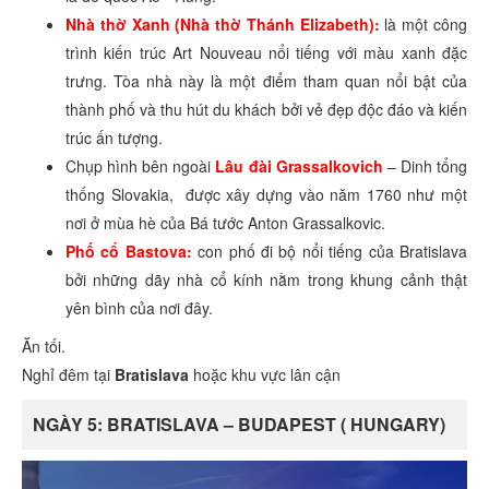
Nhà thờ Xanh (Nhà thờ Thánh Elizabeth):
là một công
trình kiến trúc Art Nouveau nổi tiếng với màu xanh đặc
trưng. Tòa nhà này là một điểm tham quan nổi bật của
thành phố và thu hút du khách bởi vẻ đẹp độc đáo và kiến
trúc ấn tượng.
Chụp hình bên ngoài
Lâu đài Grassalkovich
– Dinh tổng
thống Slovakia, được xây dựng vào năm 1760 như một
nơi ở mùa hè của Bá tước Anton Grassalkovic.
Phố cổ Bastova:
con phố đi bộ nổi tiếng của Bratislava
bởi những dãy nhà cổ kính nằm trong khung cảnh thật
yên bình của nơi đây.
Ăn tối.
Nghỉ đêm tại
Bratislava
hoặc khu vực lân cận
NGÀY 5: BRATISLAVA – BUDAPEST ( HUNGARY)