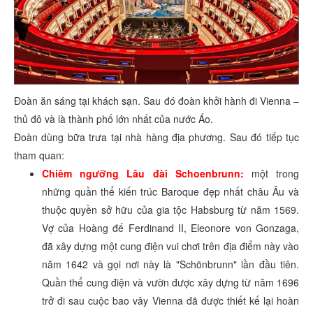
Đoàn ăn sáng tại khách sạn. Sau đó đoàn khởi hành đi Vienna –
thủ đô và là thành phố lớn nhất của nước Áo.
Đoàn dùng bữa trưa tại nhà hàng địa phương. Sau đó tiếp tục
tham quan:
Chiêm ngưỡng Lâu đài Schoenbrunn:
một trong
những quần thể kiến trúc Baroque đẹp nhất châu Âu và
thuộc quyền sở hữu của gia tộc Habsburg từ năm 1569.
Vợ của Hoàng đế Ferdinand II, Eleonore von Gonzaga,
đã xây dựng một cung điện vui chơi trên địa điểm này vào
năm 1642 và gọi nơi này là "Schönbrunn" lần đầu tiên.
Quần thể cung điện và vườn được xây dựng từ năm 1696
trở đi sau cuộc bao vây Vienna đã được thiết kế lại hoàn