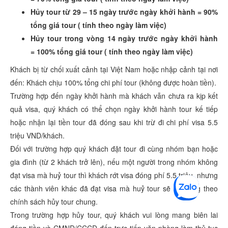
Hủy tour từ 29 – 15 ngày trước ngày khởi hành =
90%
tổng giá tour
( tính theo ngày làm việc)
Hủy tour trong vòng 14 ngày trước ngày khởi hành
=
100% tổng giá tour
( tính theo ngày làm việc)
Khách bị từ chối xuất cảnh tại Việt Nam hoặc nhập cảnh tại nơi
đến: Khách chịu 100% tổng chi phí tour (không được hoàn tiền).
Trường hợp đến ngày khởi hành mà khách vẫn chưa ra kịp kết
quả visa, quý khách có thể chọn ngày khởi hành tour kế tiếp
hoặc nhận lại tiền tour đã đóng sau khi trừ đi chi phí visa 5.5
triệu VND/khách.
Đối với trường hợp quý khách đặt tour đi cùng nhóm bạn hoặc
gia đình (từ 2 khách trở lên), nếu một người trong nhóm không
đạt visa mà huỷ tour thì khách rớt visa đóng phí 5.5 triệu, nhưng
các thành viên khác đã đạt visa mà huỷ tour sẽ áp dụng theo
chính sách hủy tour chung.
Trong trường hợp hủy tour, quý khách vui lòng mang biên lai
đóng tiền và CMND/CCCD đến trực tiếp văn phòng làm thủ tục