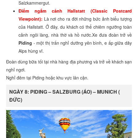
Salzkammergut.
Điểm ngắm cảnh Hallstatt (Classic Postcard
Viewpoint):
Là nơi cho ra đời những bức ảnh biểu tượng
của Hallstatt. Ở đây, du khách có thể chiêm ngưỡng toàn
cảnh ngôi làng, nhà thờ và hồ nước.Xe đưa đoàn trở về
Piding
- một thị trấn nghỉ dưỡng yên bình, e ấp giữa dãy
Alps hùng vĩ.
Đoàn dùng bữa tối tại nhà hàng địa phương và trở về khách sạn
nghỉ ngơi.
Nghỉ đêm tại Piding hoặc khu vực lân cận.
NGÀY 8: PIDING – SALZBURG (ÁO) – MUNICH (
ĐỨC)