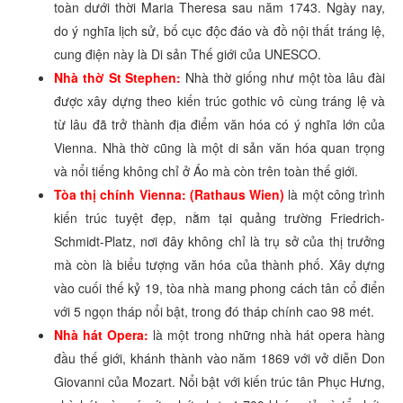
toàn dưới thời Maria Theresa sau năm 1743. Ngày nay,
do ý nghĩa lịch sử, bố cục độc đáo và đồ nội thất tráng lệ,
cung điện này là Di sản Thế giới của UNESCO.
Nhà thờ St Stephen:
Nhà thờ giống như một tòa lâu đài
được xây dựng theo kiến trúc gothic vô cùng tráng lệ và
từ lâu đã trở thành địa điểm văn hóa có ý nghĩa lớn của
Vienna. Nhà thờ cũng là một di sản văn hóa quan trọng
và nổi tiếng không chỉ ở Áo mà còn trên toàn thế giới.
Tòa thị chính Vienna: (Rathaus Wien)
là một công trình
kiến trúc tuyệt đẹp, nằm tại quảng trường Friedrich-
Schmidt-Platz, nơi đây không chỉ là trụ sở của thị trưởng
mà còn là biểu tượng văn hóa của thành phố. Xây dựng
vào cuối thế kỷ 19, tòa nhà mang phong cách tân cổ điển
với 5 ngọn tháp nổi bật, trong đó tháp chính cao 98 mét.
Nhà hát Opera:
là một trong những nhà hát opera hàng
đầu thế giới, khánh thành vào năm 1869 với vở diễn Don
Giovanni của Mozart. Nổi bật với kiến trúc tân Phục Hưng,