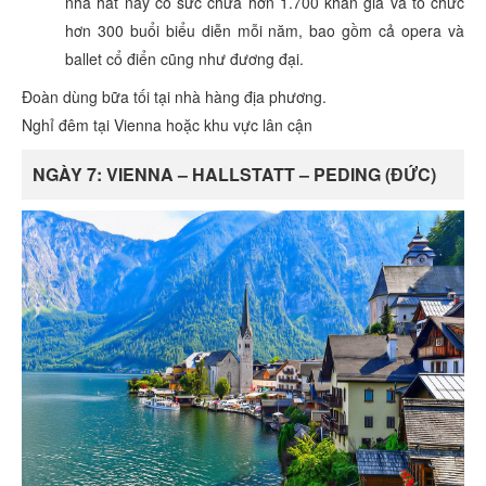
nhà hát này có sức chứa hơn 1.700 khán giả và tổ chức
hơn 300 buổi biểu diễn mỗi năm, bao gồm cả opera và
ballet cổ điển cũng như đương đại.
Đoàn dùng bữa tối tại nhà hàng địa phương.
Nghỉ đêm tại Vienna hoặc khu vực lân cận
NGÀY 7: VIENNA – HALLSTATT – PEDING (ĐỨC)