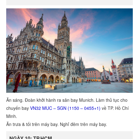
Ăn sáng. Đoàn khởi hành ra sân bay Munich. Làm thủ tục cho
chuyến bay
VN32 MUC – SGN (1150 – 0455+1)
về TP. Hồ Chí
Minh.
Ăn trưa & tối trên máy bay. Nghỉ đêm trên máy bay.
NGÀY 10: TP.HCM