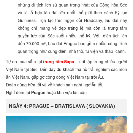
những di tích lịch sử quan trọng nhất của Cộng hòa Séc
và là tổ hợp lâu đài lớn nhất thế giới theo sách Kỷ lục
Guinness. Tọa lạc trên ngọn đồi Hradčany, lâu đài này
không chỉ mang vẻ đẹp tráng lệ mà còn là trung tâm
quyền lực của Séc suốt nhiều thế kỷ. Với diện tích lên
đến 70.000 m², Lâu đài Prague bao gồm nhiều công trình
quan trọng như cung điện, nhà thờ, tu viện và tháp canh.
Tự do mua sắm tại
trung tâm Sapa
– nơi tập trung nhiều người
Việt Nam tại Séc. Đến đây du khách tha hồ trải nghiệm các món
ăn Việt Nam, gặp gỡ cộng đồng Việt Nam tại trời Âu.
Đoàn dùng bữa tối và về khách sạn nghỉ ngơiĂn tối.
Nghỉ đêm tại
Prague
hoặc khu vực lân cận
NGÀY 4: PRAGUE – BRATISLAVA ( SLOVAKIA)