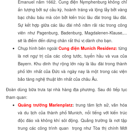
Emanuel năm 1662. Cung điện Nymphenburg không chỉ
ấn tượng bởi sự cầu kỳ, hoành tráng và lộng lẫy bởi vàng
bạc châu báu mà còn bởi kiến trúc lâu đài trong lâu đài.
Sự kết hợp giữa các lâu đài nhỏ nằm rải rác trong công
viên như Pagenburg, Badenburg, Magdalenen-Klause,...
sẽ là điểm đến dừng chân rất thú vị dành cho bạn.
Chụp hình bên ngoài
Cung điện Munich Residenz:
từng
là nơi ngự trị của các công tước, tuyển hầu và vua của
Bayern. Khu dinh thự rộng lớn này là lâu đài trong thành
phố lớn nhất của Đức và ngày nay là một trong các viện
bảo tàng nghệ thuật lớn nhất của châu Âu.
Đoàn dùng bữa trưa tại nhà hàng địa phương. Sau đó tiếp tục
tham quan:
Quảng trường Marienplatz
:
trung tâm lịch sử, văn hóa
và du lịch của thành phố Munich, nổi tiếng với kiến trúc
độc đáo và không khí sôi động. Quảng trường là nơi tập
trung các công trình quan trọng như Tòa thị chính Mới