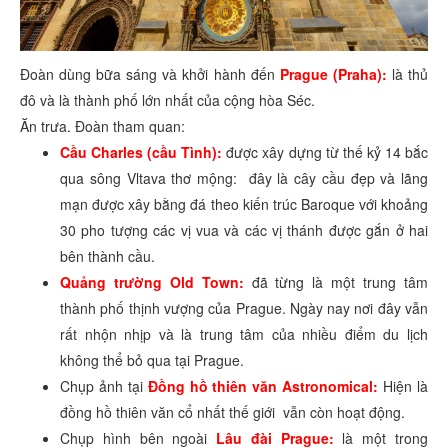
Đoàn dùng bữa sáng và khởi hành đến
Prague (Praha):
là thủ
đô và là thành phố lớn nhất của cộng hòa Séc.
Ăn trưa. Đoàn tham quan:
Cầu Charles (cầu Tình):
được xây dựng từ thế kỷ 14 bắc
qua sông Vltava thơ mộng: đây là cây cầu đẹp và lãng
mạn được xây bằng đá theo kiến trúc Baroque với khoảng
30 pho tượng các vị vua và các vị thánh được gắn ở hai
bên thành cầu.
Quảng trường Old Town:
đã từng là một trung tâm
thành phố thịnh vượng của Prague. Ngày nay nơi đây vẫn
rất nhộn nhịp và là trung tâm của nhiều điểm du lịch
không thể bỏ qua tại Prague.
Chụp ảnh tại
Đồng hồ thiên văn Astronomical:
Hiện là
đồng hồ thiên văn cổ nhất thế giới vẫn còn hoạt động.
Chụp hình bên ngoài
Lâu đài Prague:
là một trong