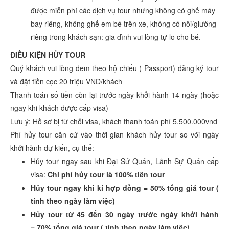
được miễn phí các dịch vụ tour nhưng không có ghế máy
bay riêng, không ghế em bé trên xe, không có nôi/giường
riêng trong khách sạn: gia đình vui lòng tự lo cho bé.
ĐIỀU KIỆN HỦY TOUR
Quý khách vui lòng đem theo hộ chiếu ( Passport) đăng ký tour
và đặt tiền cọc 20 triệu VND/khách
Thanh toán số tiền còn lại trước ngày khởi hành 14 ngày (hoặc
ngay khi khách được cấp visa)
Lưu ý: Hồ sơ bị từ chối visa, khách thanh toán phí 5.500.000vnd
Phí hủy tour căn cứ vào thời gian khách hủy tour so với ngày
khởi hành dự kiến, cụ thể:
Hủy tour ngay sau khi Đại Sứ Quán, Lãnh Sự Quán cấp
visa:
Chi phí hủy tour là 100% tiền tour
Hủy tour ngay khi kí hợp đồng =
50% tổng giá tour
(
tính theo ngày làm việc)
Hủy tour từ 45 đến 30 ngày trước ngày khởi hành
=
70% tổng giá tour
( tính theo ngày làm việc)