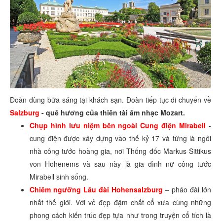
Đoàn dùng bữa sáng tại khách sạn. Đoàn tiếp tục di chuyển về
Salzburg
- quê hương của thiên tài âm nhạc Mozart.
Chụp hình lưu niệm bên ngoài Cung điện Mirabell
-
cung điện được xây dựng vào thế kỷ 17 và từng là ngôi
nhà công tước hoàng gia, nơi Thống đốc Markus Sittikus
von Hohenems và sau này là gia đình nữ công tước
Mirabell sinh sống.
Chiêm ngưỡng Lâu đài Hohensalzburg
– pháo đài lớn
nhất thế giới. Với vẻ đẹp đậm chất cổ xưa cùng những
phong cách kiến trúc đẹp tựa như trong truyện cổ tích là