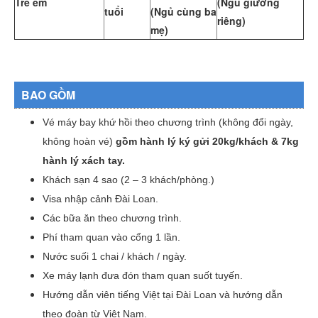
Trẻ em
(Ngủ giường
tuổi
(Ngủ cùng ba
riêng)
mẹ)
BAO GỒM
Vé máy bay khứ hồi theo chương trình (không đổi ngày,
không hoàn vé)
gồm hành lý ký gửi 20kg/khách & 7kg
hành lý xách tay.
Khách sạn 4 sao (2 – 3 khách/phòng.)
Visa nhập cảnh Đài Loan.
Các bữa ăn theo chương trình.
Phí tham quan vào cổng 1 lần.
Nước suối 1 chai / khách / ngày.
Xe máy lạnh đưa đón tham quan suốt tuyến.
Hướng dẫn viên tiếng Việt tại Đài Loan và hướng dẫn
theo đoàn từ Việt Nam.