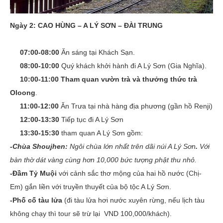
Ngày 2: CAO HÙNG – A LÝ SƠN – ĐÀI TRUNG
07:00-08:00
Ăn sáng tại Khách Sạn.
08:00-10:00
Quý khách khởi hành đi A Lý Sơn (Gia Nghĩa).
10:00-11:00
Tham quan vườn trà và thưởng thức trà
Oloong
.
11:00-12:00
Ăn Trưa tại nhà hàng địa phương (gần hồ Renji)
12:00-13:30
Tiếp tục đi A Lý Sơn
13:30-15:30
tham quan A Lý Sơn gồm:
-Chùa Shoujhen:
Ngôi chùa lớn nhất trên dãi núi A Lý Sơn
.
Với
bàn thờ dát vàng cùng hơn 10,000 bức tượng phật thu nhỏ.
-Đầm Tỷ Muội
với cảnh sắc thơ mộng của hai hồ nước (Chị-
Em) gắn liền với truyền thuyết của bộ tộc A Lý Sơn.
-Phố cố tàu lửa
(đi tàu lửa hơi nước xuyên rừng, nếu lịch tàu
không chạy thì tour sẽ trừ lại VND 100,000/khách).