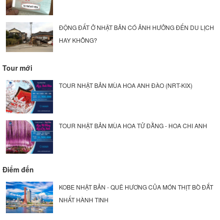
ĐỘNG ĐẤT Ở NHẬT BẢN CÓ ẢNH HƯỞNG ĐẾN DU LỊCH
HAY KHÔNG?
Tour mới
TOUR NHẬT BẢN MÙA HOA ANH ĐÀO (NRT-KIX)
TOUR NHẬT BẢN MÙA HOA TỬ ĐẰNG - HOA CHI ANH
Điểm đến
KOBE NHẬT BẢN - QUÊ HƯƠNG CỦA MÓN THỊT BÒ ĐẮT
NHẤT HÀNH TINH