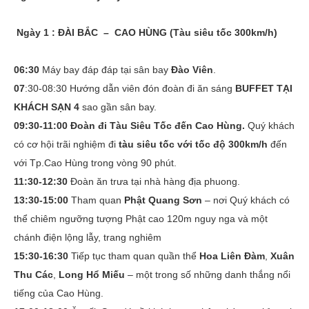
Ngày 1 : ĐÀI BẮC – CAO HÙNG (Tàu siêu tốc 300km/h)
06:30
Máy bay đáp đáp tại sân bay
Đào Viên
.
07
:30-08:30 Hướng dẫn viên đón đoàn đi ăn sáng
BUFFET TẠI
KHÁCH SẠN 4
sao gần sân bay.
09:30-11:00 Đoàn đi Tàu Siêu Tốc đến Cao Hùng.
Quý khách
có cơ hội trãi nghiệm đi
tàu siêu tốc với tốc độ 300km/h
đến
với Tp.Cao Hùng trong vòng 90 phút.
11:30-12:30
Đoàn ăn trưa tại nhà hàng địa phuong.
13:30-15:00
Tham quan
Phật Quang Sơn
– nơi Quý khách có
thể chiêm ngưỡng tượng Phật cao 120m nguy nga và một
chánh điện lộng lẫy, trang nghiêm
15:30-16:30
Tiếp tục tham quan quần thể
Hoa Liên Đàm
,
Xuân
Thu Các
,
Long Hổ
Miếu
– một trong số những danh thắng nổi
tiếng của Cao Hùng.