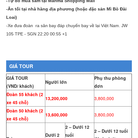
-Tự do mua sắm tại Marima Shopping Mall
-Ăn tối tại nhà hàng địa phương (hoặc đặc sản Mì Bò Đài
Loai)
-Xe đưa đoàn ra sân bay đáp chuyến bay về lại Việt Nam. JW
105 TPE - SGN 22:20 00:55 +1
GIÁ TOUR
GIÁ TOUR
Phụ thu phòng
Người lớn
(VND/ khách)
đơn
Đoàn 55 khách (2
13,200,000
3,800,000
xe 45 chỗ)
Đoàn 50 khách (2
13,600,000
3,800,000
xe 45 chỗ)
2 – Dưới 12
2 – Dưới 12 tuổi
Dưới 2
tuổi