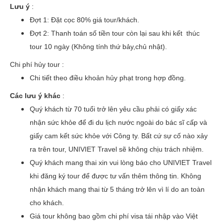
Lưu ý
:
Đợt 1: Đặt cọc 80% giá tour/khách.
Đợt 2: Thanh toán số tiền tour còn lại sau khi kết thúc
tour 10 ngày (Không tính thứ bảy,chủ nhật).
Chi phí hủy tour :
Chi tiết theo điều khoản hủy phạt trong hợp đồng.
Các lưu ý khác
:
Quý khách từ 70 tuổi trở lên yêu cầu phải có giấy xác
nhận sức khỏe để đi du lịch nước ngoài do bác sĩ cấp và
giấy cam kết sức khỏe với Công ty. Bất cứ sự cố nào xảy
ra trên tour, UNIVIET Travel sẽ không chịu trách nhiệm.
Quý khách mang thai xin vui lòng báo cho UNIVIET Travel
khi đăng ký tour để được tư vấn thêm thông tin. Không
nhận khách mang thai từ 5 tháng trở lên vì lí do an toàn
cho khách.
Giá tour không bao gồm chi phí visa tái nhập vào Việt