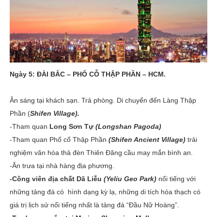
Ngày 5: ĐÀI BẮC – PHỐ CỖ THẬP PHẦN – HCM.
Ăn sáng tại khách sạn. Trả phòng. Di chuyển đến Làng Thập
Phần (
Shifen Village).
-Tham quan
Long Sơn Tự
(Longshan Pagoda)
-Tham quan Phố cổ Thập Phần
(Shifen Ancient Village)
trải
nghiệm văn hóa thả đèn Thiên Đăng cầu may mắn bình an.
-Ăn trưa tại nhà hàng địa phương.
-Công viên địa chất Dã Liễu
(Yeliu Geo Park)
nổi tiếng với
những tảng đá có hình dạng kỳ lạ, những di tích hóa thạch có
giá trị lịch sử nổi tiếng nhất là tảng đá “Đầu Nữ Hoàng”.