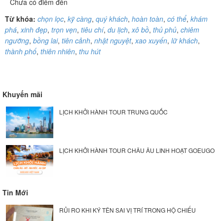
Chưa có điểm đến
Từ khóa:
chọn lọc
,
kỹ càng
,
quý khách
,
hoàn toàn
,
có thể
,
khám
phá
,
xinh đẹp
,
trọn vẹn
,
tiêu chí
,
du lịch
,
xô bồ
,
thủ phủ
,
chiêm
ngưỡng
,
bồng lai
,
tiên cảnh
,
nhật nguyệt
,
xao xuyến
,
lữ khách
,
thành phố
,
thiên nhiên
,
thu hút
Khuyến mãi
LỊCH KHỞI HÀNH TOUR TRUNG QUỐC
LỊCH KHỞI HÀNH TOUR CHÂU ÂU LINH HOẠT GOEUGO
Tin Mới
RỦI RO KHI KÝ TÊN SAI VỊ TRÍ TRONG HỘ CHIẾU