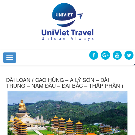
ĐÀI LOAN ( CAO HÙNG – A LÝ SƠN – ĐÀI
TRUNG – NAM ĐẦU – ĐÀI BẮC – THẬP PHẦN )