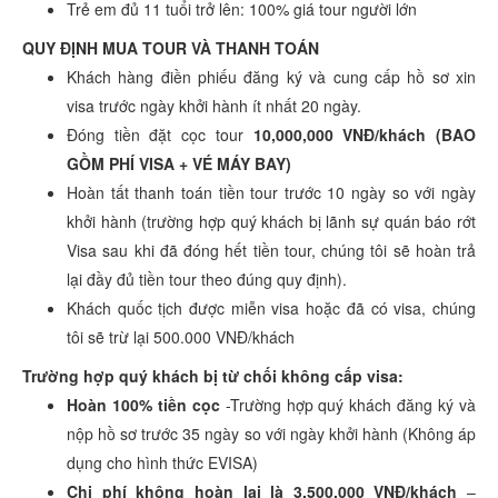
Trẻ em đủ 11 tuổi trở lên: 100% giá tour người lớn
QUY ĐỊNH MUA TOUR VÀ THANH TOÁN
Khách hàng điền phiếu đăng ký và cung cấp hồ sơ xin
visa trước ngày khởi hành ít nhất 20 ngày.
Đóng tiền đặt cọc tour
10,000,000 VNĐ/khách (BAO
GỒM PHÍ VISA + VÉ MÁY BAY)
Hoàn tất thanh toán tiền tour trước 10 ngày so với ngày
khởi hành (trường hợp quý khách bị lãnh sự quán báo rớt
Visa sau khi đã đóng hết tiền tour, chúng tôi sẽ hoàn trả
lại đầy đủ tiền tour theo đúng quy định).
Khách quốc tịch được miễn visa hoặc đã có visa, chúng
tôi sẽ trừ lại 500.000 VNĐ/khách
​Trường hợp quý khách bị từ chối không cấp visa:
Hoàn 100% tiền cọc
-Trường hợp quý khách đăng ký và
nộp hồ sơ trước 35 ngày so với ngày khởi hành (Không áp
dụng cho hình thức EVISA)
Chi phí không hoàn lại là 3.500.000 VNĐ/khách
–