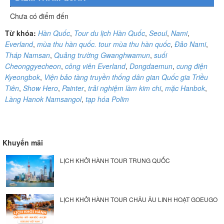
Chưa có điểm đến
Từ khóa:
Hàn Quốc
,
Tour du lịch Hàn Quốc
,
Seoul
,
Nami
,
Everland
,
mùa thu hàn quốc. tour mùa thu hàn quốc
,
Đảo Nami
,
Tháp Namsan
,
Quảng trường Gwanghwamun
,
suối
Cheonggyecheon
,
công viên Everland
,
Dongdaemun
,
cung điện
Kyeongbok
,
Viện bảo tàng truyền thống dân gian Quốc gia Triều
Tiên
,
Show Hero
,
Painter
,
trải nghiệm làm kim chi
,
mặc Hanbok
,
Làng Hanok Namsangol
,
tạp hóa Polim
Khuyến mãi
LỊCH KHỞI HÀNH TOUR TRUNG QUỐC
LỊCH KHỞI HÀNH TOUR CHÂU ÂU LINH HOẠT GOEUGO