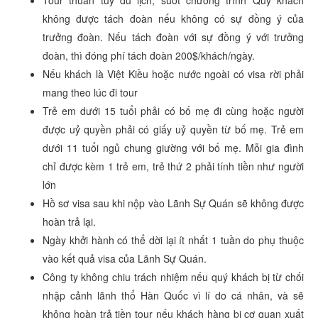
Tour thuần túy du lịch, suốt chương trình Quý khách
không được tách đoàn nếu không có sự đồng ý của
trưởng đoàn. Nếu tách đoàn với sự đồng ý với trưởng
đoàn, thì đóng phí tách đoàn 200$/khách/ngày.
Nếu khách là Việt Kiều hoặc nước ngoài có visa rời phải
mang theo lúc đi tour
Trẻ em dưới 15 tuổi phải có bố mẹ đi cùng hoặc người
được uỷ quyền phải có giấy uỷ quyền từ bố mẹ. Trẻ em
dưới 11 tuổi ngủ chung giường với bố mẹ. Mỗi gia đình
chỉ được kèm 1 trẻ em, trẻ thứ 2 phải tính tiền như người
lớn
Hồ sơ visa sau khi nộp vào Lãnh Sự Quán sẽ không được
hoàn trả lại.
Ngày khởi hành có thể dời lại ít nhất 1 tuần do phụ thuộc
vào kết quả visa của Lãnh Sự Quán.
Công ty không chiu trách nhiệm nếu quý khách bị từ chối
nhập cảnh lãnh thổ Hàn Quốc vì lí do cá nhân, và sẽ
không hoàn trả tiền tour nếu khách hàng bị cơ quan xuất