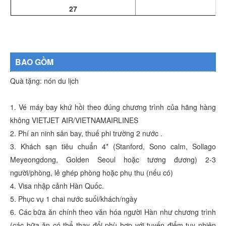
27
BAO GỒM
Quà tặng: nón du lịch
1. Vé máy bay khứ hồi theo đúng chương trình của hãng hàng
không VIETJET AIR/VIETNAMAIRLINES
2. Phí an ninh sân bay, thuế phi trường 2 nước .
3. Khách sạn tiêu chuẩn 4* (Stanford, Sono calm, Sollago
Meyeongdong, Golden Seoul hoặc tương đương) 2-3
người/phòng, lẻ ghép phòng hoặc phụ thu (nếu có)
4. Visa nhập cảnh Hàn Quốc.
5. Phục vụ 1 chai nước suối/khách/ngày
6. Các bữa ăn chính theo văn hóa người Hàn như chương trình
(các bữa ăn có thể thay đổi phù hợp với tuyến điểm tuy nhiên