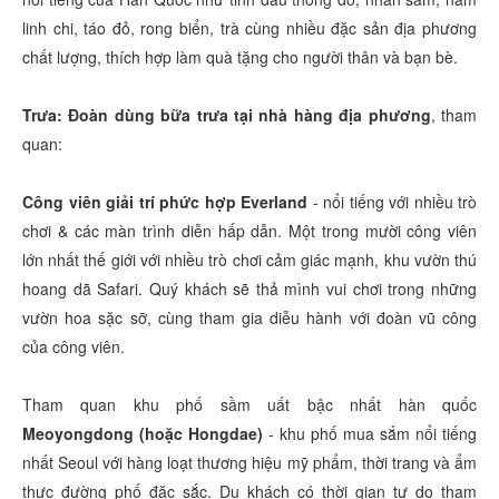
linh chi, táo đỏ, rong biển, trà cùng nhiều đặc sản địa phương
chất lượng, thích hợp làm quà tặng cho người thân và bạn bè.
Trưa: Đoàn dùng bữa trưa tại nhà hàng địa phương
, tham
quan:
Công
viên giải trí phức hợp Everland
- nổi tiếng với nhiều trò
chơi & các màn trình diễn hấp dẫn. Một trong mười công viên
lớn nhất thế giới với nhiều trò chơi cảm giác mạnh, khu vườn thú
hoang dã Safari. Quý khách sẽ thả mình vui chơi trong những
vườn hoa sặc sỡ, cùng tham gia diễu hành với đoàn vũ công
của công viên.
Tham quan khu phố sầm uất bậc nhất hàn quốc
Meoyongdong (hoặc Hongdae)
- khu phố mua sắm nổi tiếng
nhất Seoul với hàng loạt thương hiệu mỹ phẩm, thời trang và ẩm
thực đường phố đặc sắc. Du khách có thời gian tự do tham