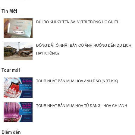
Tin Mới
RỦI RO KHI KÝ TÊN SAI VỊ TRÍ TRONG HỘ CHIẾU
ĐỘNG ĐẤT Ở NHẬT BẢN CÓ ẢNH HƯỞNG ĐẾN DU LỊCH
HAY KHÔNG?
Tour mới
TOUR NHẬT BẢN MÙA HOA ANH ĐÀO (NRT-KIX)
TOUR NHẬT BẢN MÙA HOA TỬ ĐẰNG - HOA CHI ANH
Điểm đến