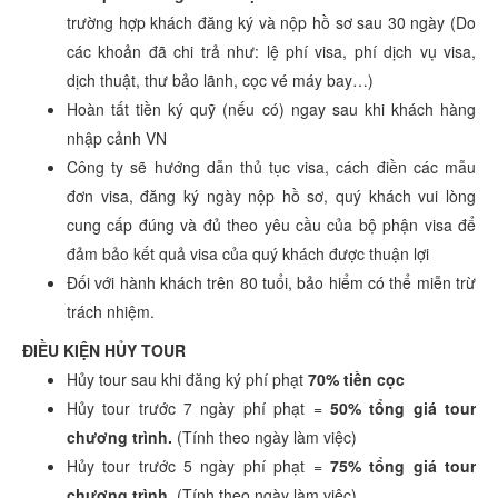
trường hợp khách đăng ký và nộp hồ sơ sau 30 ngày (Do
các khoản đã chi trả như: lệ phí visa, phí dịch vụ visa,
dịch thuật, thư bảo lãnh, cọc vé máy bay…)
Hoàn tất tiền ký quỹ (nếu có) ngay sau khi khách hàng
nhập cảnh VN
Công ty sẽ hướng dẫn thủ tục visa, cách điền các mẫu
đơn visa, đăng ký ngày nộp hồ sơ, quý khách vui lòng
cung cấp đúng và đủ theo yêu cầu của bộ phận visa để
đảm bảo kết quả visa của quý khách được thuận lợi
Đối với hành khách trên 80 tuổi, bảo hiểm có thể miễn trừ
trách nhiệm.
ĐIỀU KIỆN HỦY TOUR
Hủy tour sau khi đăng ký phí phạt
70% tiền cọc
Hủy tour trước 7 ngày phí phạt =
50% tổng giá tour
chương trình.
(Tính theo ngày làm việc)
Hủy tour trước 5 ngày phí phạt =
75% tổng giá tour
chương trình.
(Tính theo ngày làm việc)