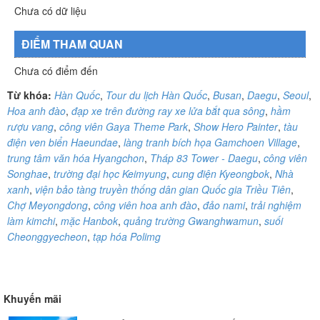
Chưa có dữ liệu
ĐIỂM THAM QUAN
Chưa có điểm đến
Từ khóa:
Hàn Quốc
,
Tour du lịch Hàn Quốc
,
Busan
,
Daegu
,
Seoul
,
Hoa anh đào
,
đạp xe trên đường ray xe lửa bắt qua sông
,
hầm
rượu vang
,
công viên Gaya Theme Park
,
Show Hero Painter
,
tàu
điện ven biển Haeundae
,
làng tranh bích họa Gamchoen Village
,
trung tâm văn hóa Hyangchon
,
Tháp 83 Tower - Daegu
,
công viên
Songhae
,
trường đại học Keimyung
,
cung điện Kyeongbok
,
Nhà
xanh
,
viện bảo tàng truyền thống dân gian Quốc gia Triều Tiên
,
Chợ Meyongdong
,
công viên hoa anh đào
,
đảo nami
,
trải nghiệm
làm kimchi
,
mặc Hanbok
,
quảng trường Gwanghwamun
,
suối
Cheonggyecheon
,
tạp hóa Polimg
Khuyến mãi