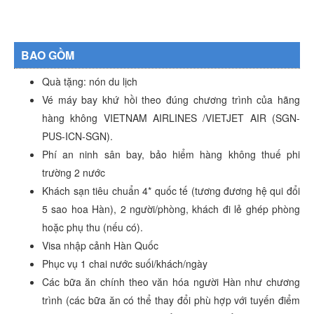
BAO GỒM
Quà tặng: nón du lịch
Vé máy bay khứ hồi theo đúng chương trình của hãng
hàng không VIETNAM AIRLINES /VIETJET AIR (SGN-
PUS-ICN-SGN).
Phí an ninh sân bay, bảo hiểm hàng không thuế phi
trường 2 nước
Khách sạn tiêu chuẩn 4* quốc tế (tương đương hệ qui đổi
5 sao hoa Hàn), 2 người/phòng, khách đi lẻ ghép phòng
hoặc phụ thu (nếu có).
Visa nhập cảnh Hàn Quốc
Phục vụ 1 chai nước suối/khách/ngày
Các bữa ăn chính theo văn hóa người Hàn như chương
trình (các bữa ăn có thể thay đổi phù hợp với tuyến điểm