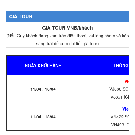
GIÁ TOUR
GIÁ TOUR VNĐ/khách
(Nếu Quý khách đang xem trên điện thoại, vui lòng chạm và kéo
sáng trái để xem chi tiết giá tour)
NGÀY KHỞI HÀNH
THÔNG TI
Vietj
11/04 , 18/04
VJ868 SGN P
VJ861 ICNSG
Vietna
11/04 , 18/04
VN422 SGN 
VN403 ICN 