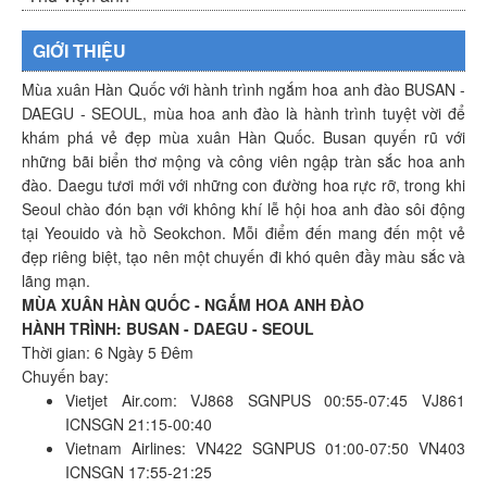
GIỚI THIỆU
Mùa xuân Hàn Quốc với hành trình ngắm hoa anh đào BUSAN -
DAEGU - SEOUL, mùa hoa anh đào là hành trình tuyệt vời để
khám phá vẻ đẹp mùa xuân Hàn Quốc. Busan quyến rũ với
những bãi biển thơ mộng và công viên ngập tràn sắc hoa anh
đào. Daegu tươi mới với những con đường hoa rực rỡ, trong khi
Seoul chào đón bạn với không khí lễ hội hoa anh đào sôi động
tại Yeouido và hồ Seokchon. Mỗi điểm đến mang đến một vẻ
đẹp riêng biệt, tạo nên một chuyến đi khó quên đầy màu sắc và
lãng mạn.
MÙA XUÂN HÀN QUỐC - NGẮM HOA ANH ĐÀO
HÀNH TRÌNH: BUSAN - DAEGU - SEOUL
Thời gian: 6 Ngày 5 Đêm
Chuyến bay:
Vietjet Air.com: VJ868 SGNPUS 00:55-07:45 VJ861
ICNSGN 21:15-00:40
Vietnam Airlines: VN422 SGNPUS 01:00-07:50 VN403
ICNSGN 17:55-21:25