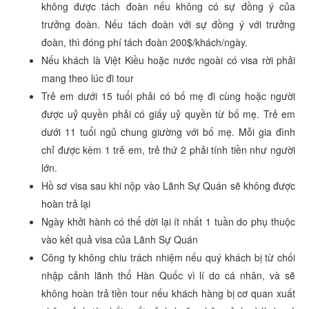
không được tách đoàn nếu không có sự đồng ý của
trưởng đoàn. Nếu tách đoàn với sự đồng ý với trưởng
đoàn, thì đóng phí tách đoàn 200$/khách/ngày.
Nếu khách là Việt Kiều hoặc nước ngoài có visa rời phải
mang theo lúc đi tour
Trẻ em dưới 15 tuổi phải có bố mẹ đi cùng hoặc người
được uỷ quyền phải có giấy uỷ quyền từ bố mẹ. Trẻ em
dưới 11 tuổi ngủ chung giường với bố mẹ. Mỗi gia đình
chỉ được kèm 1 trẻ em, trẻ thứ 2 phải tính tiền như người
lớn.
Hồ sơ visa sau khi nộp vào Lãnh Sự Quán sẽ không được
hoàn trả lại
Ngày khởi hành có thể dời lại ít nhất 1 tuần do phụ thuộc
vào kết quả visa của Lãnh Sự Quán
Công ty không chiu trách nhiệm nếu quý khách bị từ chối
nhập cảnh lãnh thổ Hàn Quốc vì lí do cá nhân, và sẽ
không hoàn trả tiền tour nếu khách hàng bị cơ quan xuất