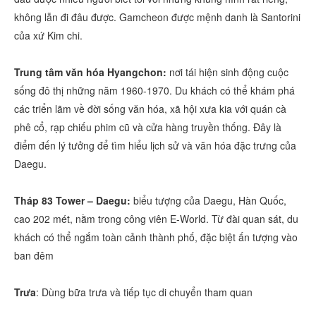
không lẫn đi đâu được. Gamcheon được mệnh danh là Santorini
của xứ Kim chi.
Trung tâm văn hóa Hyangchon:
nơi tái hiện sinh động cuộc
sống đô thị những năm 1960-1970. Du khách có thể khám phá
các triển lãm về đời sống văn hóa, xã hội xưa kia với quán cà
phê cổ, rạp chiếu phim cũ và cửa hàng truyền thống. Đây là
điểm đến lý tưởng để tìm hiểu lịch sử và văn hóa đặc trưng của
Daegu.
Tháp 83 Tower – Daegu:
biểu tượng của Daegu, Hàn Quốc,
cao 202 mét, nằm trong công viên E-World. Từ đài quan sát, du
khách có thể ngắm toàn cảnh thành phố, đặc biệt ấn tượng vào
ban đêm
Trưa
: Dùng bữa trưa và tiếp tục di chuyển tham quan