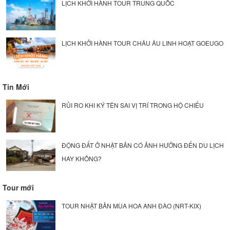
LỊCH KHỞI HÀNH TOUR TRUNG QUỐC
LỊCH KHỞI HÀNH TOUR CHÂU ÂU LINH HOẠT GOEUGO
Tin Mới
RỦI RO KHI KÝ TÊN SAI VỊ TRÍ TRONG HỘ CHIẾU
ĐỘNG ĐẤT Ở NHẬT BẢN CÓ ẢNH HƯỞNG ĐẾN DU LỊCH
HAY KHÔNG?
Tour mới
TOUR NHẬT BẢN MÙA HOA ANH ĐÀO (NRT-KIX)