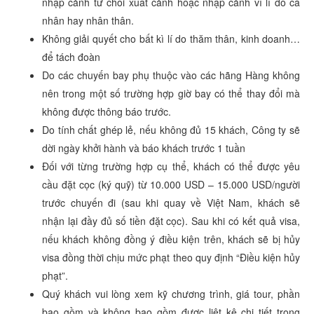
nhập cảnh từ chối xuất cảnh hoặc nhập cảnh vì lí do cá
nhân hay nhân thân.
Không giải quyết cho bất kì lí do thăm thân, kinh doanh…
để tách đoàn
Do các chuyến bay phụ thuộc vào các hãng Hàng không
nên trong một số trường hợp giờ bay có thể thay đổi mà
không được thông báo trước.
Do tính chất ghép lẻ, nếu không đủ 15 khách, Công ty sẽ
dời ngày khởi hành và báo khách trước 1 tuần
Đối với từng trường hợp cụ thể, khách có thể được yêu
cầu đặt cọc (ký quỹ) từ 10.000 USD – 15.000 USD/người
trước chuyến đi (sau khi quay về Việt Nam, khách sẽ
nhận lại đầy đủ số tiền đặt cọc). Sau khi có kết quả visa,
nếu khách không đồng ý điều kiện trên, khách sẽ bị hủy
visa đồng thời chịu mức phạt theo quy định “Điều kiện hủy
phạt”.
Quý khách vui lòng xem kỹ chương trình, giá tour, phần
bao gồm và không bao gồm được liệt kê chi tiết trong