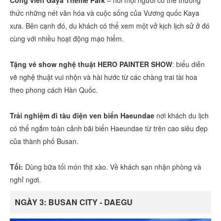
Công viên Gaya Theme Park
– nơi mọi người có thể thưởng
thức những nét văn hóa và cuộc sống của Vương quốc Kaya
xưa. Bên cạnh đó, du khách có thể xem một vở kịch lịch sử ở đó
cùng với nhiều hoạt động mạo hiểm.
Tặng vé show nghệ thuật HERO PAINTER SHOW
: biểu diễn
vẽ nghệ thuật vui nhộn và hài hước từ các chàng trai tài hoa
theo phong cách Hàn Quốc.
Trải nghiệm đi tàu điện ven biển Haeundae
nơi khách du lịch
có thể ngắm toàn cảnh bãi biển Haeundae từ trên cao siêu đẹp
của thành phố Busan.
Tối:
Dùng bữa tối món thịt xào. Về khách sạn nhận phòng và
nghỉ ngơi.
NGÀY 3: BUSAN CITY - DAEGU