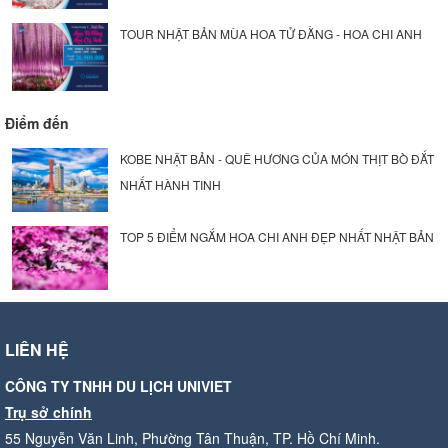
TOUR NHẬT BẢN MÙA HOA TỬ ĐẰNG - HOA CHI ANH
Điểm đến
KOBE NHẬT BẢN - QUÊ HƯƠNG CỦA MÓN THỊT BÒ ĐẮT
NHẤT HÀNH TINH
TOP 5 ĐIỂM NGẮM HOA CHI ANH ĐẸP NHẤT NHẬT BẢN
LIÊN HỆ
CÔNG TY TNHH DU LỊCH UNIVIET
Trụ sở chính
55 Nguyễn Văn Linh, Phường Tân Thuận, TP. Hồ Chí Minh.