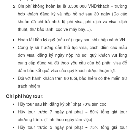
Chi phí không hoàn lại là 3.500.000 VNĐ/khách – trường
hợp khách đăng ký và nộp hồ sơ sau 30 ngày (Do các
khoản đã chi trả như: lệ phí visa, phí dịch vụ visa, dịch
thuật, thư bảo lãnh, cọc vé máy bay…).
Hoàn tất tiền ký quỹ (nếu có) ngay sau khi nhập cảnh VN
Công ty sẽ hướng dẫn thủ tục visa, cách điền các mẫu
đơn visa, đăng ký ngày nộp hồ sơ, quý khách vui lòng
cung cấp đúng và đủ theo yêu cầu của bộ phận visa để
đảm bảo kết quả visa của quý khách được thuận lợi.
Đối với hành khách trên 80 tuổi, bảo hiểm có thể miễn trừ
trách nhiệm
Chi phí hủy tour:
Hủy tour sau khi đăng ký phí phạt 70% tiền cọc
Hủy tour trước 7 ngày phí phạt = 50% tổng giá tour
chương trình. (Tính theo ngày làm việc)
Hủy tour trước 5 ngày phí phạt = 75% tổng giá tour