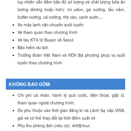
tuy nhiên vẫn đảm bảo đủ số lượng và chất lượng bữa ăn
tương đương hoặc hơn): mì udon, gà nướng, lẩu nấm,
buffet nướng, cá nướng, thịt xào, canh sườn,...
Xe máy lạnh vận chuyển suốt tuyến
Vé tham quan theo chương trình
Vé tàu KTX từ Busan về Seoul
Bảo hiểm du lịch
Trưởng đoàn Việt Nam và HDV địa phương phục vụ suốt
tuyến theo chương trình
KHÔNG BAO GỒM
Chi phí cá nhân, hành lý quá cước, điện thoại, giặt ủi,
tham quan ngoài chương trình.
Do phụ thuộc vào thời gian đăng kí và Lãnh Sự cấp VISA,
giá vé có thể thay đổi tại thời điểm xuất vé
Phụ thu phòng đơn (nếu có): 400$/tour.