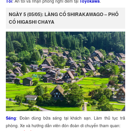
Tối
: Ăn tối và nhận phòng nghỉ đêm tại
Toyokawa
.
NGÀY 5 (05/05): LÀNG CỔ SHIRAKAWAGO – PHỐ
CỔ HIGASHI CHAYA
Sáng
: Đoàn dùng bữa sáng tại khách sạn. Làm thủ tục trả
phòng. Xe và hướng dẫn viên đón đoàn di chuyển tham quan: