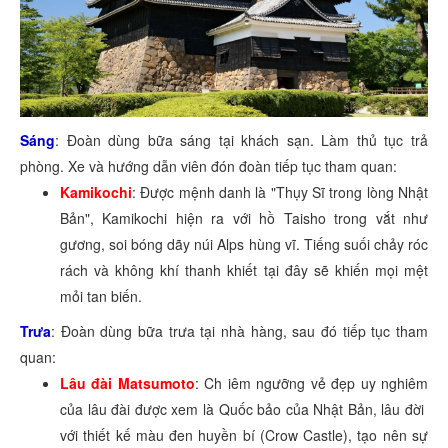
Sáng
: Đoàn dùng bữa sáng tại khách sạn. Làm thủ tục trả
phòng. Xe và hướng dẫn viên đón đoàn tiếp tục tham quan:
Kamikochi
: Được mệnh danh là "Thụy Sĩ trong lòng Nhật
Bản", Kamikochi hiện ra với hồ Taisho trong vắt như
gương, soi bóng dãy núi Alps hùng vĩ. Tiếng suối chảy róc
rách và không khí thanh khiết tại đây sẽ khiến mọi mệt
mỏi tan biến.
Trưa
: Đoàn dùng bữa trưa tại nhà hàng, sau đó tiếp tục tham
quan:
Lâu đài Matsumoto
: Ch iêm ngưỡng vẻ đẹp uy nghiêm
của lâu đài được xem là Quốc bảo của Nhật Bản, lâu đời
với thiết kế màu đen huyền bí (Crow Castle), tạo nên sự