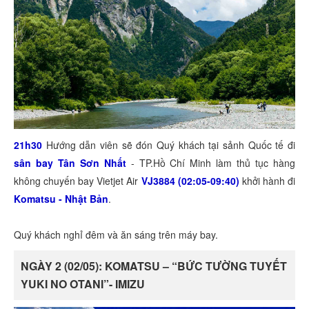
21h30
Hướng dẫn viên sẽ đón Quý khách tại sảnh Quốc tế đi
sân bay Tân Sơn Nhất
- TP.Hồ Chí Minh làm thủ tục hàng
không chuyến bay Vietjet Air
VJ3884 (02:05-09:40)
khởi hành đi
Komatsu - Nhật Bản
.
Quý khách nghỉ đêm và ăn sáng trên máy bay.
NGÀY 2 (02/05): KOMATSU – “BỨC TƯỜNG TUYẾT
YUKI NO OTANI”- IMIZU