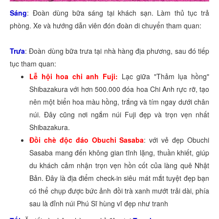
Sáng
: Đoàn dùng bữa sáng tại khách sạn. Làm thủ tục trả
phòng. Xe và hướng dẫn viên đón đoàn di chuyển tham quan:
Trưa
: Đoàn dùng bữa trưa tại nhà hàng địa phương, sau đó tiếp
tục tham quan:
Lễ hội hoa chi anh Fuji:
Lạc giữa "Thảm lụa hồng"
Shibazakura với hơn 500.000 đóa hoa Chi Anh rực rỡ, tạo
nên một biển hoa màu hồng, trắng và tím ngay dưới chân
núi. Đây cũng nơi ngắm núi Fuji đẹp và trọn vẹn nhất
Shibazakura.
Đồi chè độc đáo Obuchi Sasaba
: với vẻ đẹp Obuchi
Sasaba mang đến không gian tĩnh lặng, thuần khiết, giúp
du khách cảm nhận trọn vẹn hồn cốt của làng quê Nhật
Bản. Đây là địa điểm check-in siêu mát mắt tuyệt đẹp bạn
có thể chụp được bức ảnh đồi trà xanh mướt trải dài, phía
sau là đỉnh núi Phú Sĩ hùng vĩ đẹp như tranh