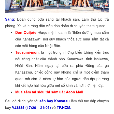
Sáng
: Đoàn dùng bữa sáng tại khách sạn. Làm thủ tục trả
phòng. Xe và hướng dẫn viên đón đoàn di chuyển tham quan:
Don Quijote
: Được mệnh danh là "thiên đường mua sắm
của Kanazawa", nơi quý khách thỏa sức mua sắm tất cả
các mặt hàng của Nhật Bản.
Tsuzumi-mon
: là một trong những biểu tượng kiến trúc
nổi tiếng nhất của thành phố Kanazawa, tỉnh Ishikawa,
Nhật Bản. Nằm ngay tại cửa ra phía Đông của ga
Kanazawa, chiếc cổng này không chỉ là một điểm tham
quan mà còn là niềm tự hào của người dân địa phương
khi kết hợp hài hòa giữa nét cổ kính và hơi thở hiện đại.
Mua sắm tại siêu thị sầm uất Aeon Mall
Sau đó di chuyển tới
sân bay Komatsu
làm thủ tục đáp chuyến
bay
VJ3885 (17:20 – 21:05)
về
TP.HCM.