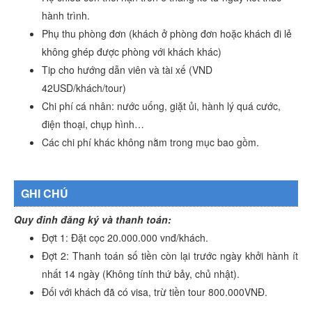
hành trình.
Phụ thu phòng đơn (khách ở phòng đơn hoặc khách đi lẻ
không ghép được phòng với khách khác)
Tip cho hướng dẫn viên và tài xế (VND
42USD/khách/tour)
Chi phí cá nhân: nước uống, giặt ủi, hành lý quá cước,
điện thoại, chụp hình…
Các chi phí khác không nằm trong mục bao gồm.
GHI CHÚ
Quy đinh đăng ký và thanh toán:
Đợt 1: Đặt cọc 20.000.000 vnđ/khách.
Đợt 2: Thanh toán số tiền còn lại trước ngày khởi hành ít
nhất 14 ngày (Không tính thứ bảy, chủ nhật).
Đối với khách đã có visa, trừ tiền tour 800.000VNĐ.