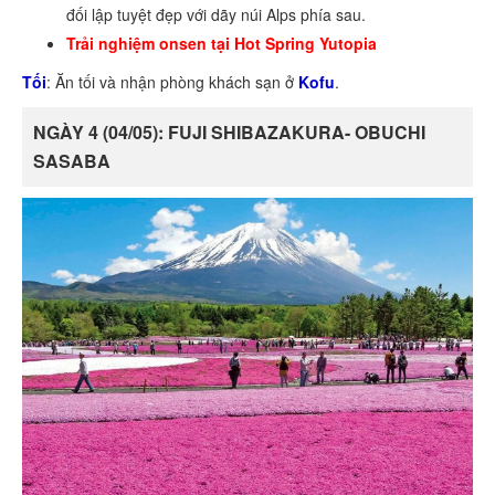
đối lập tuyệt đẹp với dãy núi Alps phía sau.
Trải nghiệm onsen tại Hot Spring Yutopia
Tối
: Ăn tối và nhận phòng khách sạn ở
Kofu
.
NGÀY 4 (04/05): FUJI SHIBAZAKURA- OBUCHI
SASABA