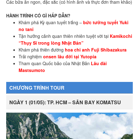
Các bữa ăn ngon, đặc sắc (có hình ảnh và thực đơn tham khảo)
HÀNH TRÌNH CÓ GÌ HẤP DẪN?
Khám phá Kỳ quan tuyết trắng –
bức tưởng tuyết Yuki
no tani
Tận hưởng cảnh quan thiên nhiên tuyệt vời tại
Kamikochi
“Thụy Sĩ trong lòng Nhật Bản”
Khám phá thiên đường
hoa chi anh Fuji Shibazakura
Trải nghiệm
onsen lâu đời tại Yutopia
Tham quan Quốc bảo của Nhật Bản
Lâu đài
Mastsumoto
CHƯƠNG TRÌNH TOUR
NGÀY 1 (01/05): TP. HCM – SÂN BAY KOMATSU