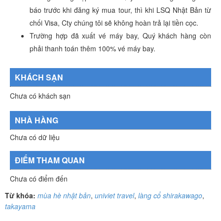
báo trước khi đăng ký mua tour, thì khi LSQ Nhật Bản từ
chối Visa, Cty chúng tôi sẽ không hoàn trả lại tiền cọc.
Trường hợp đã xuất vé máy bay, Quý khách hàng còn
phải thanh toán thêm 100% vé máy bay.
KHÁCH SẠN
Chưa có khách sạn
NHÀ HÀNG
Chưa có dữ liệu
ĐIỂM THAM QUAN
Chưa có điểm đến
Từ khóa:
mùa hè nhật bản
,
univiet travel
,
làng cổ shirakawago
,
takayama