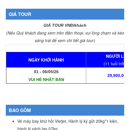
GIÁ TOUR
GIÁ TOUR VNĐ/khách
(Nếu Quý khách đang xem trên điện thoại, vui lòng chạm và kéo
sáng trái để xem chi tiết giá tour)
NGƯỜI LỚN
NGÀY KHỞI HÀNH
(11 tuổi trở lê
01 - 06/05/26
29,900,000
VUI HÈ NHẬT BẢN
BAO GỒM
Vé máy bay khứ hồi Vietjet, Hành lý ký gửi 20kg*1 kiện,
hành lý xách tay 07kg.