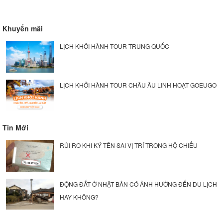
Khuyến mãi
LỊCH KHỞI HÀNH TOUR TRUNG QUỐC
LỊCH KHỞI HÀNH TOUR CHÂU ÂU LINH HOẠT GOEUGO
Tin Mới
RỦI RO KHI KÝ TÊN SAI VỊ TRÍ TRONG HỘ CHIẾU
ĐỘNG ĐẤT Ở NHẬT BẢN CÓ ẢNH HƯỞNG ĐẾN DU LỊCH
HAY KHÔNG?