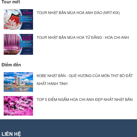
Tour mới
TOUR NHẬT BẢN MÙA HOA ANH ĐÀO (NRT-KIX)
TOUR NHẬT BẢN MÙA HOA TỬ ĐẰNG - HOA CHI ANH
Điểm đến
KOBE NHẬT BẢN - QUÊ HƯƠNG CỦA MÓN THỊT BÒ ĐẮT
NHẤT HÀNH TINH
TOP 5 ĐIỂM NGẮM HOA CHI ANH ĐẸP NHẤT NHẬT BẢN
LIÊN HỆ