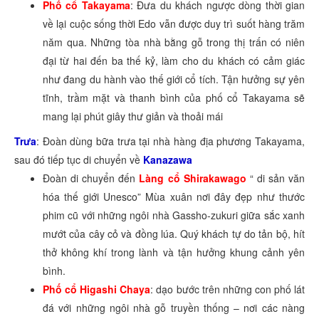
Phố cổ Takayama
: Đưa du khách ngược dòng thời gian
về lại cuộc sống thời Edo vẫn được duy trì suốt hàng trăm
năm qua. Những tòa nhà bằng gỗ trong thị trấn có niên
đại từ hai đến ba thế kỷ, làm cho du khách có cảm giác
như đang du hành vào thế giới cổ tích. Tận hưởng sự yên
tĩnh, trầm mặt và thanh bình của phố cổ Takayama sẽ
mang lại phút giây thư giản và thoải mái
Trưa
: Đoàn dùng bữa trưa tại nhà hàng địa phương Takayama,
sau đó tiếp tục di chuyển về
Kanazawa
Đoàn di chuyển đến
Làng cổ Shirakawago
“ di sản văn
hóa thế giới Unesco” Mùa xuân nơi đây đẹp như thước
phim cũ với những ngôi nhà Gassho-zukuri giữa sắc xanh
mướt của cây cỏ và đồng lúa. Quý khách tự do tản bộ, hít
thở không khí trong lành và tận hưởng khung cảnh yên
bình.
Phố cổ Higashi Chaya
: dạo bước trên những con phố lát
đá với những ngôi nhà gỗ truyền thống – nơi các nàng