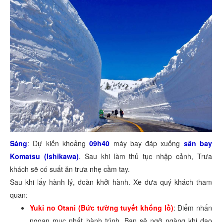
Sáng
: Dự kiến khoảng
09h40
máy bay đáp xuống
sân bay
Komatsu (Ishikawa)
. Sau khi làm thủ tục nhập cảnh, Trưa
khách sẽ có suất ăn trưa nhẹ cầm tay.
Sau khi lấy hành lý, đoàn khởi hành. Xe đưa quý khách tham
quan:
Yuki no Otani (Bức tường tuyết khổng lồ)
: Điểm nhấn
ngoạn mục nhất hành trình. Bạn sẽ ngỡ ngàng khi dạo