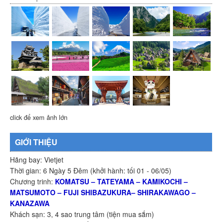
click để xem ảnh lớn
GIỚI THIỆU
Hãng bay: Vietjet
Thời gian: 6 Ngày 5 Đêm (khởi hành: tối 01 - 06/05)
Chương trinh:
KOMATSU – TATEYAMA – KAMIKOCHI –
MATSUMOTO – FUJI SHIBAZUKURA– SHIRAKAWAGO –
KANAZAWA
Khách sạn: 3, 4 sao trung tâm (tiện mua sắm)